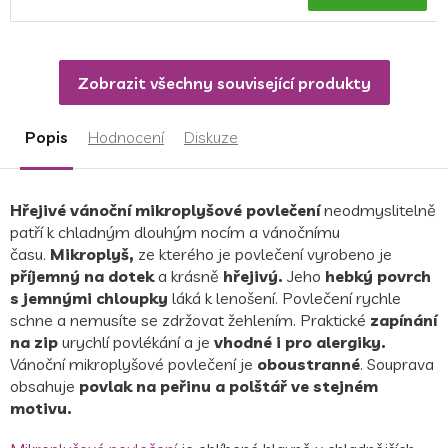
je
5,0
z
5
Zobrazit všechny související produkty
hvězdiček.
Popis
Hodnocení
Diskuze
Hřejivé vánoční mikroplyšové povlečení
neodmyslitelně
patří k chladným dlouhým nocím a vánočnímu
času.
M
ikroplyš,
ze kterého je povlečení vyrobeno je
příjemný na dotek
a krásně
hřejivý.
Jeho
hebký povrch
s jemnými chloupky
láká k lenošení. Povlečení rychle
schne a nemusíte se zdržovat žehlením. Praktické
zapínání
na zip
urychlí povlékání a je
vhodné i pro alergiky.
Vánoční mikroplyšové povlečení je
oboustranné
. Souprava
obsahuje
povlak na peřinu a polštář ve stejném
motivu.