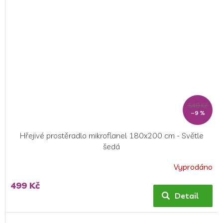
549 Kč
–9 %
Hřejivé prostěradlo mikroflanel 180x200 cm - Světle
šedá
Vyprodáno
Průměrné
hodnocení
499 Kč
produktu
Detail
je
5,0