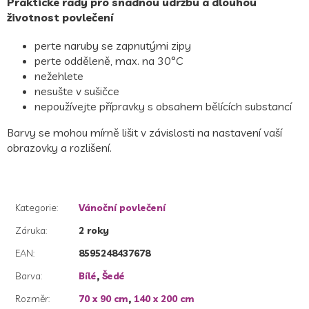
Praktické rady pro snadnou údržbu a dlouhou
životnost povlečení
perte naruby se zapnutými zipy
perte odděleně, max. na 30°C
nežehlete
nesušte v sušičce
nepoužívejte přípravky s obsahem bělících substancí
Barvy se mohou mírně lišit v závislosti na nastavení vaší
obrazovky a rozlišení.
Kategorie
:
Vánoční povlečení
Záruka
:
2 roky
EAN
:
8595248437678
Barva
:
Bílé
,
Šedé
Rozměr
:
70 x 90 cm
,
140 x 200 cm