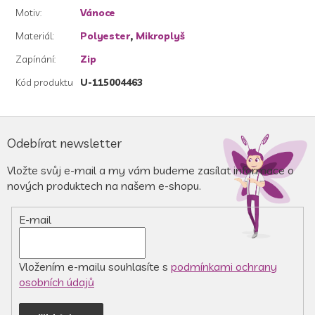
Motiv
:
Vánoce
Materiál
:
Polyester
,
Mikroplyš
Zapínání
:
Zip
Kód produktu
U-115004463
Z
á
Odebírat newsletter
p
a
Vložte svůj e-mail a my vám budeme zasílat informace o
t
nových produktech na našem e-shopu.
í
E-mail
Vložením e-mailu souhlasíte s
podmínkami ochrany
osobních údajů