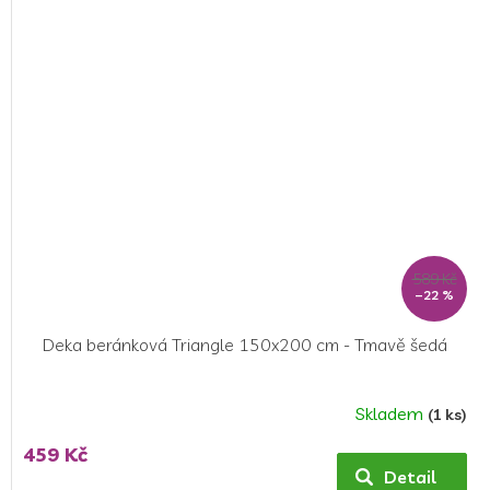
z
5
hvězdiček.
589 Kč
–22 %
Deka beránková Triangle 150x200 cm - Tmavě šedá
Skladem
(1 ks)
Průměrné
hodnocení
459 Kč
produktu
Detail