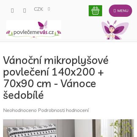
Přejít
CZK
na
obsah
Vánoční mikroplyšové
povlečení 140x200 +
70x90 cm - Vánoce
šedobílé
Průměrné
Neohodnoceno
Podrobnosti hodnocení
hodnocení
produktu
je
0,0