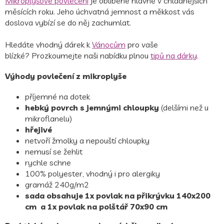
Mikroplyšové povlečení
je oblíbené hlavně v chladnějších
měsících roku. Jeho úchvatná jemnost a měkkost vás
doslova vybízí se do něj zachumlat.
Hledáte vhodný dárek k
Vánocům
pro vaše
blízké? Prozkoumejte naši nabídku plnou
tipů na dárky
.
Výhody povlečení z mikroplyše
příjemné na dotek
hebký povrch s jemnými chloupky
(delšími než u
mikroflanelu)
hřejivé
netvoří žmolky a nepouští chloupky
nemusí se žehlit
rychle schne
100% polyester, vhodný i pro alergiky
gramáž 240
g/m2
sada obsahuje 1x povlak na přikrývku 140x200
cm a 1x povlak na polštář 70x90 cm