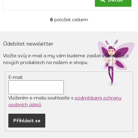
6
položek celkem
O
v
l
Z
á
á
Odebírat newsletter
d
p
a
a
Vložte svůj e-mail a my vám budeme zasílat informace o
c
t
nových produktech na našem e-shopu.
í
í
p
r
E-mail
v
k
y
v
Vložením e-mailu souhlasíte s
podmínkami ochrany
ý
osobních údajů
p
i
Přihlásit se
s
u