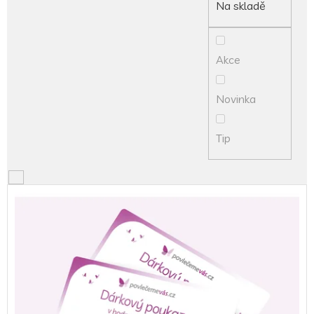
d
Na skladě
u
k
t
Akce
ů
Novinka
Tip
V
ý
p
i
s
p
r
o