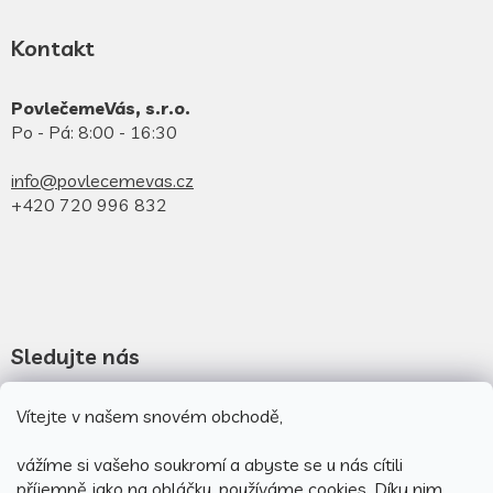
Kontakt
PovlečemeVás, s.r.o.
Po - Pá: 8:00 - 16:30
info@povlecemevas.cz
+420 720 996 832
Sledujte nás
Novinky na facebooku
Vítejte v našem snovém obchodě,
Novinky na instagramu
vážíme si vašeho soukromí a abyste se u nás cítili
příjemně jako na obláčku, používáme cookies.
Díky nim