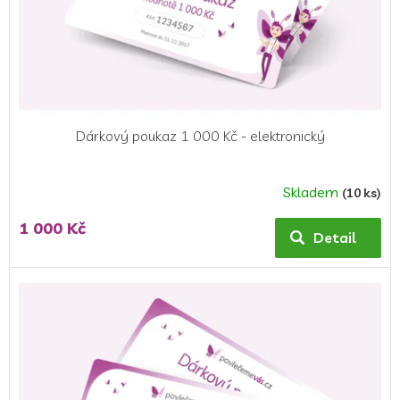
d
u
k
t
ů
Dárkový poukaz 1 000 Kč - elektronický
Skladem
(10 ks)
1 000 Kč
Detail