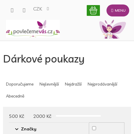
Přejít
CZK
na
obsah
Dárkové poukazy
Ř
a
Doporučujeme
Nejlevnější
Nejdražší
Nejprodávanější
z
e
Abecedně
n
í
p
500
Kč
2000
Kč
r
o
Značky