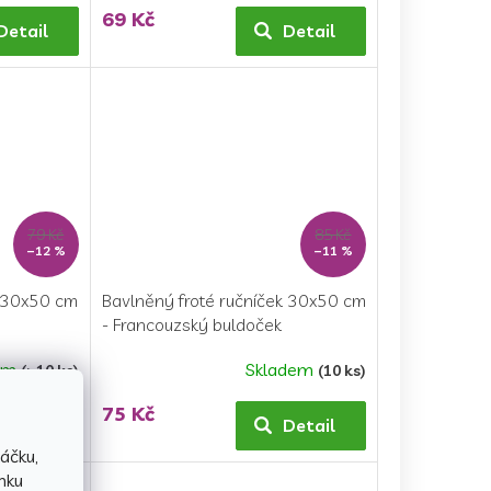
69 Kč
Detail
Detail
79 Kč
85 Kč
–12 %
–11 %
k 30x50 cm
Bavlněný froté ručníček 30x50 cm
- Francouzský buldoček
em
Skladem
(>10 ks)
(10 ks)
Průměrné
hodnocení
75 Kč
produktu
Detail
Detail
je
áčku,
5,0
nku