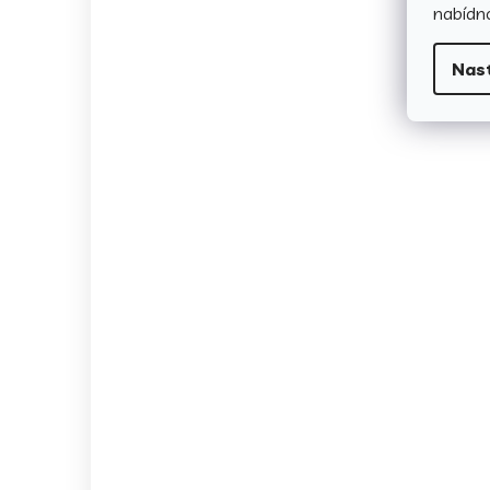
nabídno
Nas