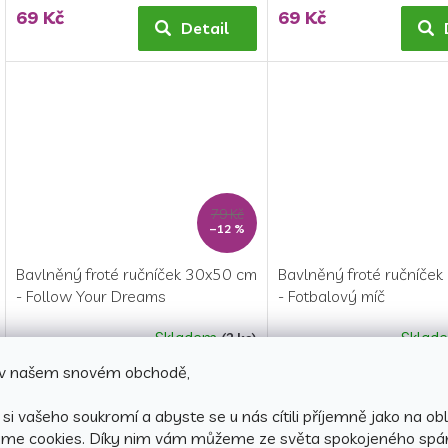
hodnocení
69 Kč
69 Kč
produktu
Detail
je
5,0
z
5
hvězdiček.
79 Kč
–12 %
Bavlněný froté ručníček 30x50 cm
Bavlněný froté ručníče
- Follow Your Dreams
- Fotbalový míč
Skladem
Sklad
(2 ks)
e v našem snovém obchodě,
69 Kč
69 Kč
Detail
si vašeho soukromí a abyste se u nás cítili příjemně jako na obl
áme cookies.
Díky nim vám můžeme ze světa spokojeného spá