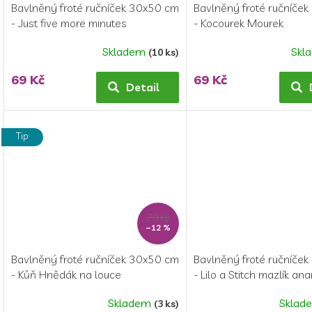
Bavlněný froté ručníček 30x50 cm
Bavlněný froté ručníče
- Just five more minutes
- Kocourek Mourek
Skladem
Skl
(10 ks)
69 Kč
69 Kč
Detail
Tip
79 Kč
–12 %
Bavlněný froté ručníček 30x50 cm
Bavlněný froté ručníče
- Kůň Hnědák na louce
- Lilo a Stitch mazlík an
Skladem
Sklad
(3 ks)