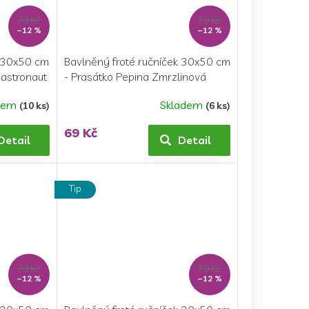
79 Kč
79 Kč
–12 %
–12 %
k 30x50 cm
Bavlněný froté ručníček 30x50 cm
 astronaut
- Prasátko Pepina Zmrzlinová
pyramida
dem
Skladem
(10 ks)
(6 ks)
69 Kč
Detail
Detail
Tip
79 Kč
79 Kč
–12 %
–12 %