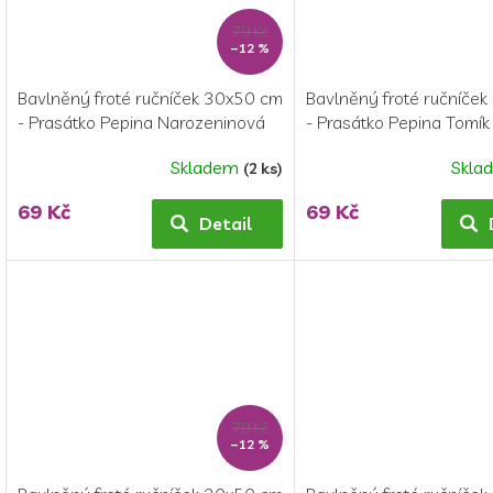
79 Kč
–12 %
Bavlněný froté ručníček 30x50 cm
Bavlněný froté ručníče
- Prasátko Pepina Narozeninová
- Prasátko Pepina Tomík
Oslava
Skladem
Skla
(2 ks)
69 Kč
69 Kč
Detail
79 Kč
–12 %