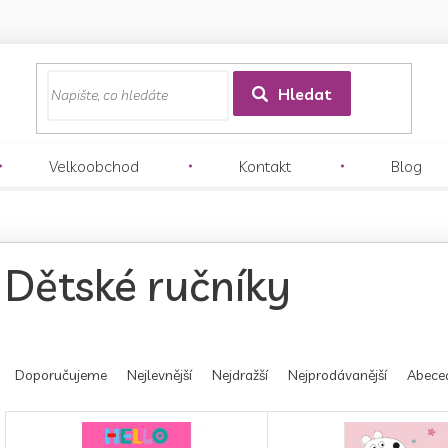
z
Hledat
Velkoobchod
Kontakt
Blog
Dětské ručníky
Ř
a
Doporučujeme
Nejlevnější
Nejdražší
Nejprodávanější
Abece
z
e
V
n
ý