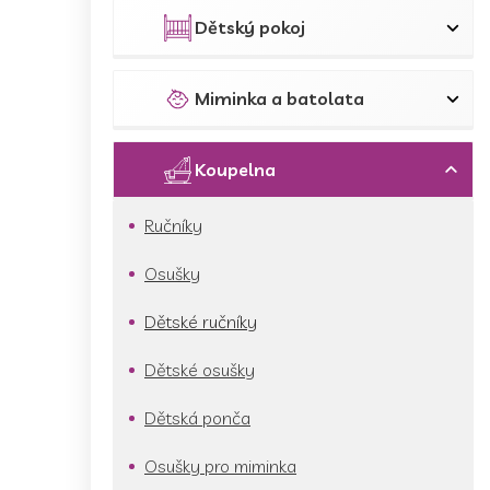
p
a
Dětský pokoj
n
e
l
Miminka a batolata
Koupelna
Ručníky
Osušky
Dětské ručníky
Dětské osušky
Dětská ponča
Osušky pro miminka