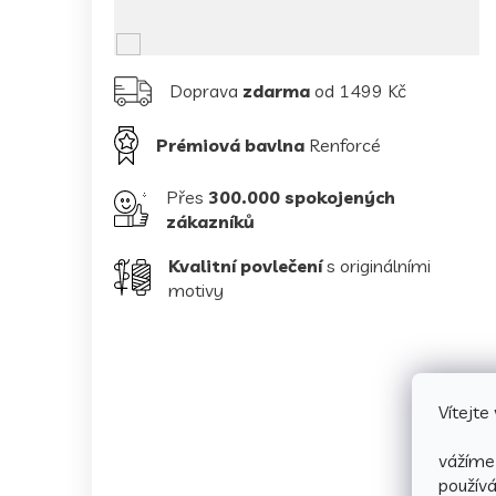
Doprava
zdarma
od 1499 Kč
Prémiová bavlna
Renforcé
Přes
300.000 spokojených
zákazníků
Kvalitní povlečení
s originálními
motivy
Vítejt
vážíme 
použív