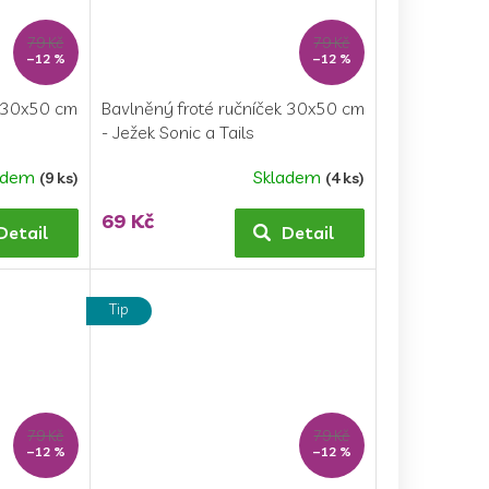
79 Kč
79 Kč
–12 %
–12 %
k 30x50 cm
Bavlněný froté ručníček 30x50 cm
- Ježek Sonic a Tails
adem
Skladem
(9 ks)
(4 ks)
69 Kč
Detail
Detail
Tip
79 Kč
79 Kč
–12 %
–12 %