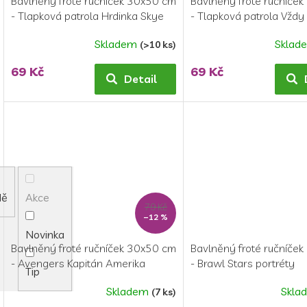
Bavlněný froté ručníček 30x50 cm
Bavlněný froté ručníče
- Tlapková patrola Hrdinka Skye
- Tlapková patrola Vždy
úsměvem
Skladem
Sklad
(>10 ks)
69 Kč
69 Kč
Detail
dě
Akce
79 Kč
–12 %
Novinka
Bavlněný froté ručníček 30x50 cm
Bavlněný froté ručníče
- Avengers Kapitán Amerika
- Brawl Stars portréty
Tip
Skladem
Skla
(7 ks)
Průměrné