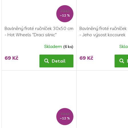
79 Kč
–12 %
Bavlněný froté ručníček 30x50 cm
Bavlněný froté ručníče
- Hot Wheels "Draci silnic"
- Jeho výsost kocourek
Skladem
Skl
(6 ks)
69 Kč
69 Kč
Detail
79 Kč
–12 %