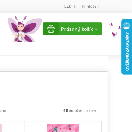
CZK
Přihlášení
Nákupní
Prázdný košík
košík
dně
46
položek celkem