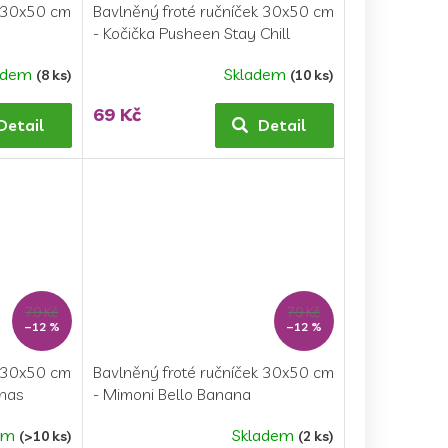
k 30x50 cm
Bavlněný froté ručníček 30x50 cm
- Kočička Pusheen Stay Chill
adem
Skladem
(8 ks)
(10 ks)
69 Kč
Detail
Detail
79 Kč
79 Kč
–12 %
–12 %
k 30x50 cm
Bavlněný froté ručníček 30x50 cm
anas
- Mimoni Bello Banana
em
Skladem
(>10 ks)
(2 ks)