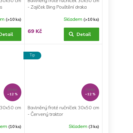
k 30x50 cm
Bavlněný froté ručníček 30x50 cm
 s
- Zajíček Bing Pouštění draka
em
Skladem
(>10 ks)
(>10 ks)
69 Kč
Detail
Detail
Tip
79 Kč
79 Kč
–12 %
–12 %
k 30x50 cm
Bavlněný froté ručníček 30x50 cm
- Červený traktor
dem
Skladem
(10 ks)
(3 ks)