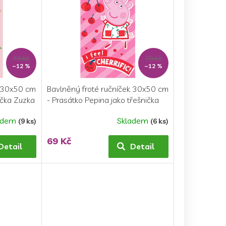
79 Kč
79 Kč
–12 %
–12 %
k 30x50 cm
Bavlněný froté ručníček 30x50 cm
ečka Zuzka
- Prasátko Pepina jako třešnička
adem
Skladem
(9 ks)
(6 ks)
69 Kč
Detail
Detail