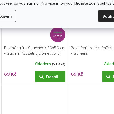
ut vše, co vás zajímá. Pro v
íce informací klikněte
zde
. Souhlasí
tavení
Souh
79 Kč
–12 %
Bavlněný froté ručníček 30x50 cm
Bavlněný froté ručníče
- Gábinin Kouzelný Domek Ahoj
- Gamers
Gábi
Skladem
Skla
(>10 ks)
69 Kč
69 Kč
Detail