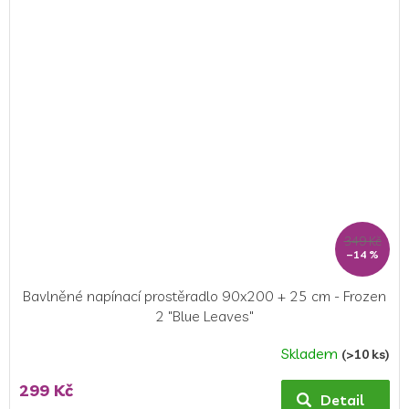
z
5
hvězdiček.
349 Kč
–14 %
Bavlněné napínací prostěradlo 90x200 + 25 cm - Frozen
2 "Blue Leaves"
Skladem
(>10 ks)
299 Kč
Detail