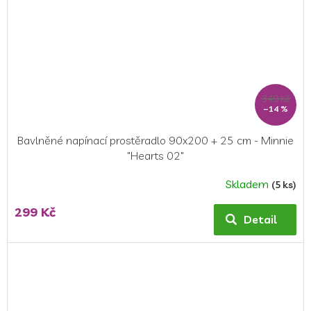
349 Kč
–14 %
Bavlněné napínací prostěradlo 90x200 + 25 cm - Minnie
"Hearts 02"
Skladem
(5 ks)
299 Kč
Detail