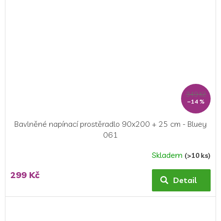
349 Kč
–14 %
Bavlněné napínací prostěradlo 90x200 + 25 cm - Bluey
061
Skladem
(>10 ks)
299 Kč
Detail