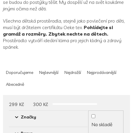
se budou do postýlky těšit. My dospělí už na svět koukáme
jinými očima než děti.
Všechna dětská prostěradla, stejně jako povlečení pro děti,
musí být držitelem certifikátu Oeke tex.
Pohlídejte si
gramáž a rozměry. Zbytek nechte na dětech.
Prostěradlo vytváří ideální klima pro jejich klidný a zdravý
spánek.
Ř
a
Doporučujeme
Nejlevnější
Nejdražší
Nejprodávanější
z
e
Abecedně
n
í
p
299
Kč
300
Kč
r
o
Značky
d
Na skladě
u