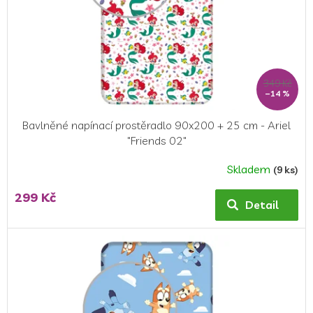
349 Kč
–14 %
Bavlněné napínací prostěradlo 90x200 + 25 cm - Ariel
"Friends 02"
Skladem
(9 ks)
Průměrné
hodnocení
299 Kč
produktu
Detail
je
5,0
z
5
hvězdiček.