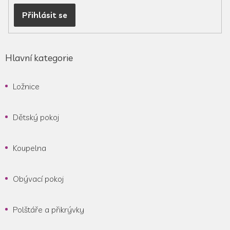
i
Přihlásit se
s
u
Hlavní kategorie
Ložnice
Dětský pokoj
Koupelna
Obývací pokoj
Polštáře a přikrývky