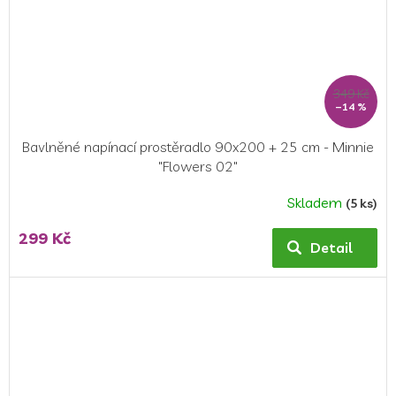
349 Kč
–14 %
Bavlněné napínací prostěradlo 90x200 + 25 cm - Minnie
"Flowers 02"
Skladem
(5 ks)
Průměrné
hodnocení
299 Kč
produktu
Detail
je
5,0
z
5
hvězdiček.