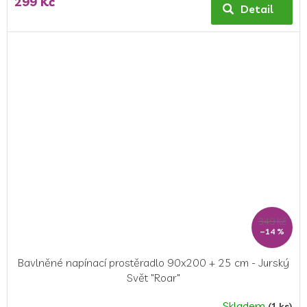
299 Kč
Detail
349 Kč
–14 %
Bavlněné napínací prostěradlo 90x200 + 25 cm - Jurský
Svět "Roar"
Skladem
(1 ks)