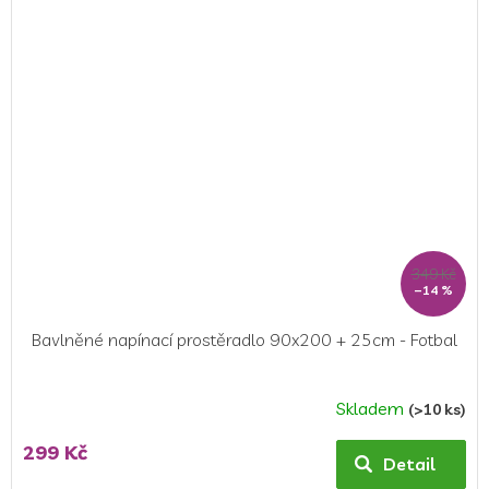
349 Kč
–14 %
Bavlněné napínací prostěradlo 90x200 + 25cm - Fotbal
Skladem
(>10 ks)
Průměrné
hodnocení
299 Kč
produktu
Detail
je