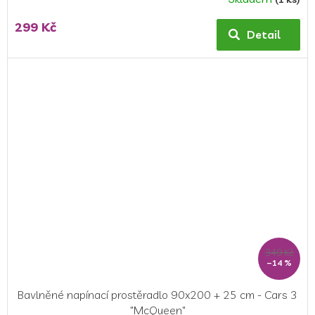
Průměrné
hodnocení
299 Kč
produktu
Detail
je
5,0
z
5
hvězdiček.
349 Kč
–14 %
Bavlněné napínací prostěradlo 90x200 + 25 cm - Cars 3
"McQueen"