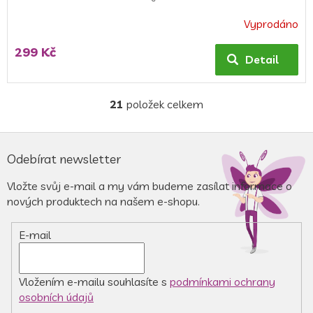
Vyprodáno
Průměrné
hodnocení
299 Kč
produktu
Detail
je
5,0
z
21
položek celkem
O
5
v
hvězdiček.
l
Z
á
á
Odebírat newsletter
d
p
a
a
Vložte svůj e-mail a my vám budeme zasílat informace o
c
t
nových produktech na našem e-shopu.
í
í
p
r
E-mail
v
k
y
v
Vložením e-mailu souhlasíte s
podmínkami ochrany
ý
osobních údajů
p