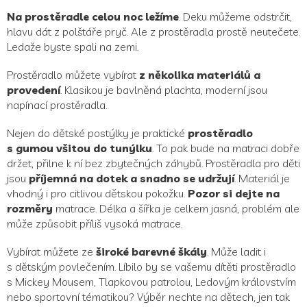
Na prostěradle celou noc ležíme
. Deku můžeme odstrčit,
hlavu dát z polštáře pryč. Ale z prostěradla prostě neutečete.
Ledaže byste spali na zemi.
Prostěradlo můžete vybírat
z několika materiálů a
provedení
. Klasikou je bavlněná plachta, moderní jsou
napínací prostěradla.
Nejen do dětské postýlky je praktické
prostěradlo
s gumou všitou do tunýlku
. To pak bude na matraci dobře
držet, přilne k ní bez zbytečných záhybů. Prostěradla pro děti
jsou
příjemná na dotek a snadno se udržují
. Materiál je
vhodný i pro citlivou dětskou pokožku.
Pozor si dejte na
rozměry
matrace. Délka a šířka je celkem jasná, problém ale
může způsobit příliš vysoká matrace.
Vybírat můžete ze
široké barevné škály
. Může ladit i
s dětským povlečením. Líbilo by se vašemu dítěti prostěradlo
s Mickey Mousem, Tlapkovou patrolou, Ledovým královstvím
nebo sportovní tématikou? Výběr nechte na dětech, jen tak