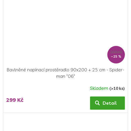
399 Kč
–25 %
Bavlněné napínací prostěradlo 90x200 + 25 cm - Spider-
man "06"
Skladem
(>10 ks)
Průměrné
hodnocení
299 Kč
produktu
Detail
je
5,0
z
5