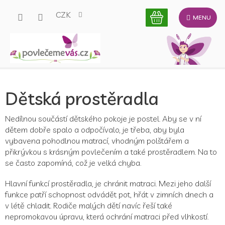
Přejít
CZK
na
obsah
Dětská prostěradla
Nedílnou součástí dětského pokoje je postel. Aby se v ní
dětem dobře spalo a odpočívalo, je třeba, aby byla
vybavena pohodlnou matrací, vhodným polštářem a
přikrývkou s krásným povlečením a také prostěradlem. Na to
se často zapomíná, což je velká chyba.
Hlavní funkcí prostěradla, je chránit matraci. Mezi jeho další
funkce patří schopnost odvádět pot, hřát v zimních dnech a
v létě chladit. Rodiče malých dětí navíc řeší také
nepromokavou úpravu, která ochrání matraci před vlhkostí.