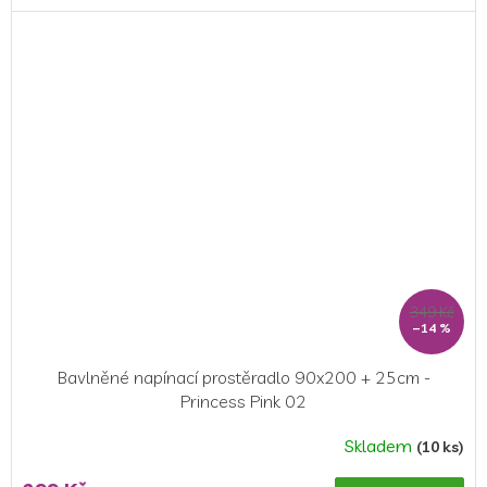
5,0
z
5
hvězdiček.
349 Kč
–14 %
Bavlněné napínací prostěradlo 90x200 + 25cm -
Princess Pink 02
Skladem
(10 ks)