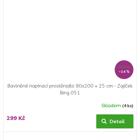
hvězdiček.
349 Kč
–14 %
Bavlněné napínací prostěradlo 90x200 + 25 cm - Zajíček
Bing 051
Skladem
(4 ks)
299 Kč
Detail