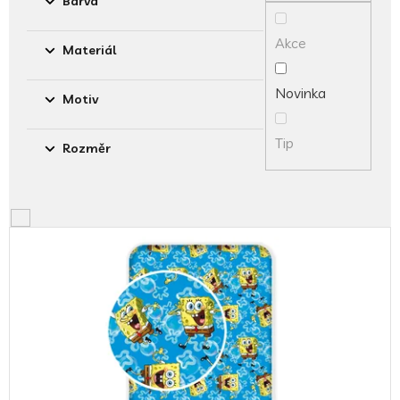
Barva
k
t
Akce
ů
Materiál
Novinka
Motiv
Tip
Rozměr
V
ý
p
i
s
p
r
o
d