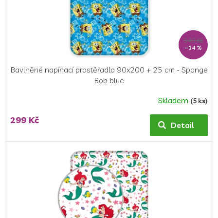
u
k
t
ů
349 Kč
–14 %
Bavlněné napínací prostěradlo 90x200 + 25 cm - Sponge
Bob blue
Skladem
(5 ks)
299 Kč
Detail