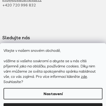
+420 720 996 832
Sledujte nás
Vítejte v našem snovém obchodě,
Novinky na facebooku
Novinky na instagramu
vážíme si vašeho soukromí a abyste se u nás cítili
příjemně jako na obláčku, používáme cookies.
Díky nim
vám můžeme ze světa spokojeného spánku nabídnout
vše, co vás zajímá. Pro v
íce informací klikněte
zde
.
Souhlasíte?
Nastavení
Vytvořil Shoptet