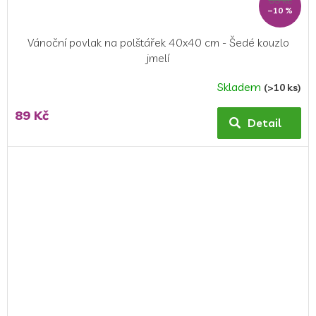
–10 %
Vánoční povlak na polštářek 40x40 cm - Šedé kouzlo
jmelí
Skladem
(>10 ks)
89 Kč
Detail