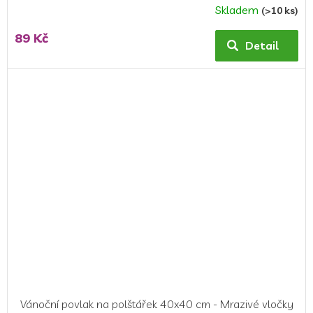
Skladem
(>10 ks)
Průměrné
hodnocení
89 Kč
produktu
Detail
je
5,0
z
5
hvězdiček.
Vánoční povlak na polštářek 40x40 cm - Mrazivé vločky