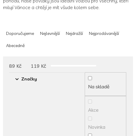
pohodu, naše povlaky jsou ideální volbou pro všechny, kteří
milují Vánoce a chtějí je mít všude kolem sebe.
Ř
a
Doporučujeme
Nejlevnější
Nejdražší
Nejprodávanější
z
e
Abecedně
n
í
p
89
Kč
119
Kč
r
o
Značky
d
Na skladě
u
k
t
Akce
ů
Novinka