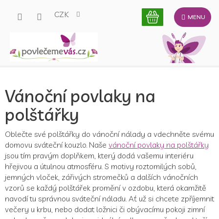
Přejít
CZK
na
obsah
Vánoční povlaky na
polštářky
Oblečte své polštářky do vánoční nálady a vdechněte svému
domovu sváteční kouzlo. Naše
vánoční povlaky na polštářky
jsou tím pravým doplňkem, který dodá vašemu interiéru
hřejivou a útulnou atmosféru. S motivy roztomilých sobů,
jemných vloček, zářivých stromečků a dalších vánočních
vzorů se každý polštářek promění v ozdobu, která okamžitě
navodí tu správnou sváteční náladu. Ať už si chcete zpříjemnit
večery u krbu, nebo dodat ložnici či obývacímu pokoji zimní