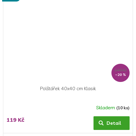
149 Kč
–20 %
Polštářek 40x40 cm Klasik
Skladem
(10 ks)
Průměrné
hodnocení
119 Kč
produktu
Detail
je
5,0