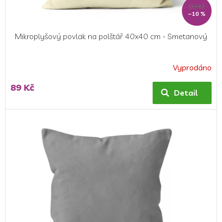
99 Kč
–10 %
Mikroplyšový povlak na polštář 40x40 cm - Smetanový
Vyprodáno
89 Kč
Detail