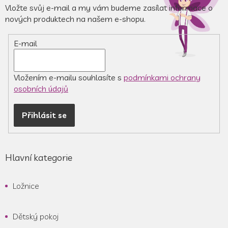
a
a
Vložte svůj e-mail a my vám budeme zasílat informace o
c
t
nových produktech na našem e-shopu.
í
í
p
r
E-mail
v
k
y
v
Vložením e-mailu souhlasíte s
podmínkami ochrany
ý
osobních údajů
p
i
Přihlásit se
s
u
Hlavní kategorie
Ložnice
Dětský pokoj