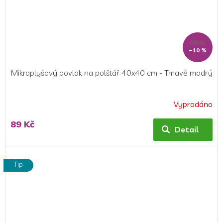
99 Kč
–10 %
Mikroplyšový povlak na polštář 40x40 cm - Tmavě modrý
Vyprodáno
89 Kč
Detail
Tip