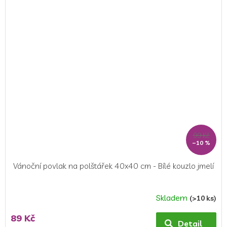
z
5
hvězdiček.
99 Kč
–10 %
Vánoční povlak na polštářek 40x40 cm - Bílé kouzlo jmelí
Skladem
(>10 ks)
89 Kč
Detail