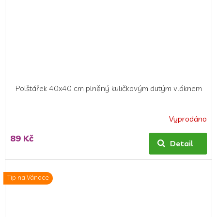
Polštářek 40x40 cm plněný kuličkovým dutým vláknem
Vyprodáno
Průměrné
hodnocení
89 Kč
produktu
Detail
je
5,0
z
Tip na Vánoce
5
hvězdiček.