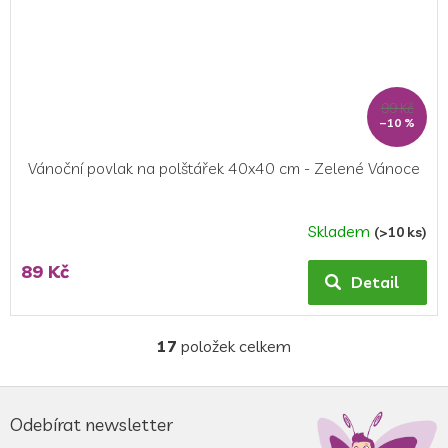
99 Kč
–10 %
Vánoční povlak na polštářek 40x40 cm - Zelené Vánoce
Skladem
(>10 ks)
89 Kč
Detail
17
položek celkem
O
v
l
Z
á
á
Odebírat newsletter
d
p