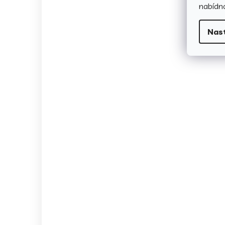
nabídno
Nas