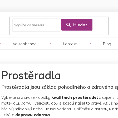
z
Hledat
Velkoobchod
Kontakt
Blog
Prostěradla
Prostěradla jsou základ pohodlného a zdravého s
Vyberte si z široké nabídky
kvalitních prostěradel
a užijte si
materiály, barvy i velikosti, aby si každý našel to pravé. Ať u
hřejivý mikroplyš nebo luxusní varianty s příměsí elastanu, u n
získáte
dopravu zdarma
!