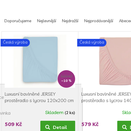
Ř
a
Doporučujeme
Nejlevnější
Nejdražší
Nejprodávanější
Abece
z
e
V
n
ý
Česká výroba
Česká výroba
í
p
p
i
r
s
o
p
d
r
569 Kč
u
o
–10 %
k
d
t
u
Luxusní bavlněné JERSEY
Luxusní bavlněné JERSE
ů
ce
k
prostěradlo s lycrou 120x200 cm
prostěradlo s lycrou 1
t
- světle modrá
- světle růžová
ů
Skladem
Skl
(2 ks)
vinka
Průměrné
hodnocení
509 Kč
579 Kč
produktu
Detail