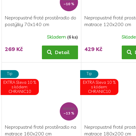
–10 %
Nepropustné froté prostěradlo do
Nepropustné froté prost
postýlky 70x140 cm
matrace 120x200 cm
Skladem
Sklad
(6 ks)
Průměrné
Průměrné
hodnocení
hodnocení
269 Kč
429 Kč
produktu
produktu
Detail
je
je
5,0
4,9
z
z
Tip
Tip
5
5
EXTRA Sleva 10 %
EXTRA Sleva 10 %
hvězdiček.
hvězdiček.
s kódem:
s kódem:
CHRANIC10
CHRANIC10
599 Kč
–13 %
Nepropustné froté prostěradlo na
Nepropustné froté prost
matrace 160x200 cm
matrace 180x200 cm