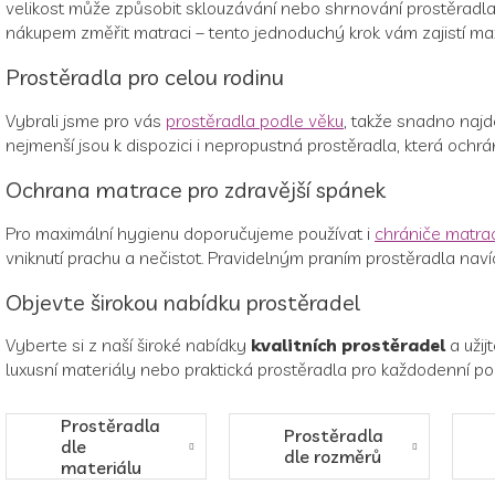
velikost může způsobit sklouzávání nebo shrnování prostěradla
nákupem změřit matraci – tento jednoduchý krok vám zajistí max
Prostěradla pro celou rodinu
Vybrali jsme pro vás
prostěradla podle věku
, takže snadno najde
nejmenší jsou k dispozici i nepropustná prostěradla, která ochr
Ochrana matrace pro zdravější spánek
Pro maximální hygienu doporučujeme používat i
chrániče matrac
vniknutí prachu a nečistot. Pravidelným praním prostěradla navíc
Objevte širokou nabídku prostěradel
Vyberte si z naší široké nabídky
kvalitních prostěradel
a užij
luxusní materiály nebo praktická prostěradla pro každodenní pou
Prostěradla
Prostěradla
dle
dle rozměrů
materiálu