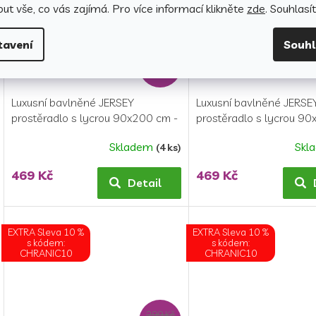
hvězdiček.
ut vše, co vás zajímá. Pro v
íce informací klikněte
zde
. Souhlasí
tavení
Souh
549 Kč
–14 %
Luxusní bavlněné JERSEY
Luxusní bavlněné JERSE
prostěradlo s lycrou 90x200 cm -
prostěradlo s lycrou 90
bílá
světle modrá
Skladem
Skl
(4 ks)
469 Kč
469 Kč
Detail
EXTRA Sleva 10 %
EXTRA Sleva 10 %
s kódem:
s kódem:
CHRANIC10
CHRANIC10
299 Kč