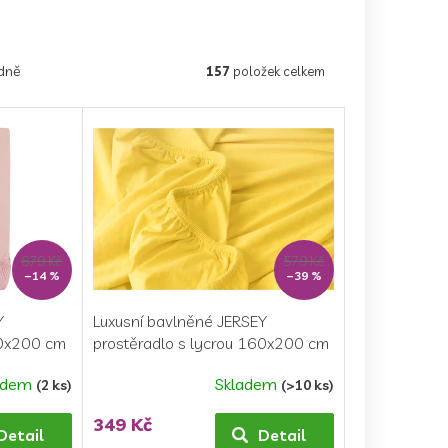
dně
157
položek celkem
679 Kč
579 Kč
–14 %
–39 %
Y
Luxusní bavlněné JERSEY
40x200 cm
prostěradlo s lycrou 160x200 cm
- žlutá
adem
Skladem
(2 ks)
(>10 ks)
Průměrné
hodnocení
349 Kč
produktu
Detail
Detail