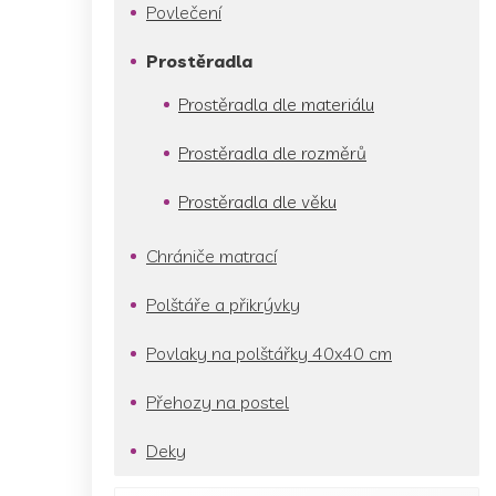
p
Povlečení
a
n
Prostěradla
e
l
Prostěradla dle materiálu
Prostěradla dle rozměrů
Prostěradla dle věku
Chrániče matrací
Polštáře a přikrývky
Povlaky na polštářky 40x40 cm
Přehozy na postel
Deky