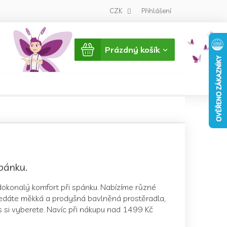
CZK
Přihlášení
Nákupní
Prázdný košík
košík
pánku.
 dokonalý komfort při spánku. Nabízíme různé
ž hledáte měkká a prodyšná bavlněná prostěradla,
ás si vyberete. Navíc při nákupu nad 1499 Kč