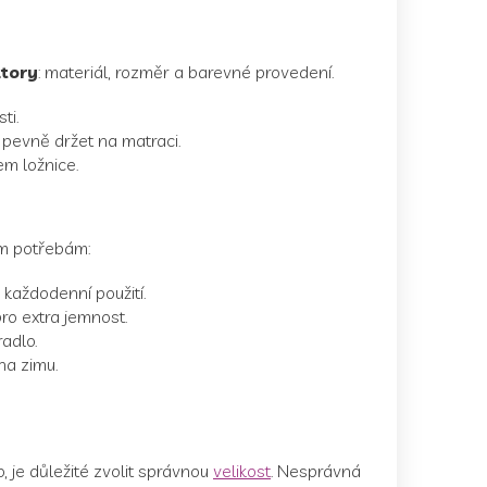
ktory
: materiál, rozměr a barevné provedení.
ti.
e pevně držet na matraci.
m ložnice.
im potřebám:
 každodenní použití.
o extra jemnost.
radlo.
na zimu.
je důležité zvolit správnou
velikost
. Nesprávná