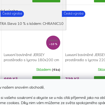
je
5,0
ská výroba
z
Česká výroba
Česká výroba
5
hvězdiček.
TRA Sleva 10 % s kódem: CHRANIC10
749 Kč
–10 %
Luxusní bavlněné JERSEY
Luxusní bavlněné JERSE
prostěradlo s lycrou 180x200 cm
prostěradlo s lycrou 2
- světle béžová
- světle modrá
Skladem
Skl
(4 ks)
Průměrné
hodnocení
669 Kč
739 Kč
produktu
Detail
je
e v našem snovém obchodě,
5,0
z
si vašeho soukromí a abyste se u nás cítili příjemně jako na obl
Česká výroba
Česká výroba
5
áme cookies.
Díky nim vám můžeme ze světa spokojeného spá