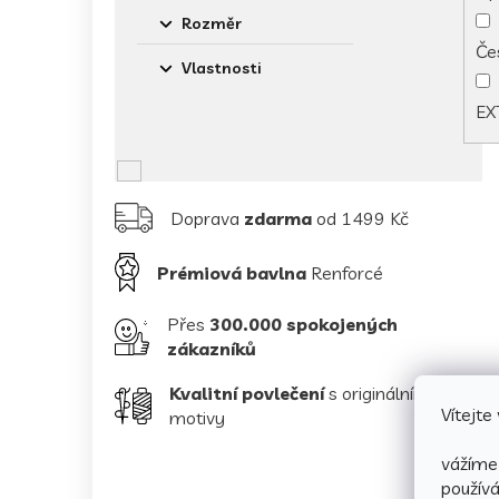
Rozměr
Če
Vlastnosti
EX
Doprava
zdarma
od 1499 Kč
Prémiová bavlna
Renforcé
Přes
300.000 spokojených
zákazníků
Kvalitní povlečení
s originálními
Vítejt
motivy
vážíme 
použív