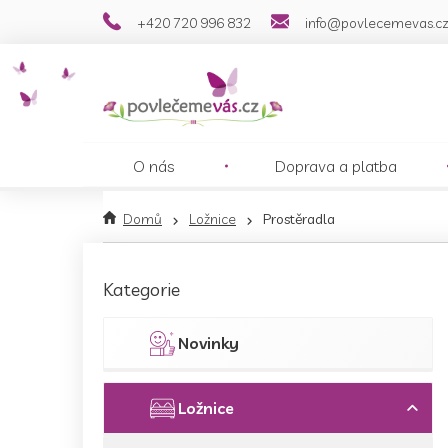
Přejít
+420 720 996 832
info@povlecemevas.c
na
obsah
O nás
Doprava a platba
Domů
Ložnice
Prostěradla
P
o
Přeskočit
Kategorie
s
kategorie
t
r
Novinky
a
n
n
Ložnice
í