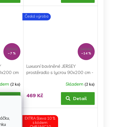
je
4,0
z
Česká výroba
5
hvězdiček.
799 Kč
549 Kč
–7 %
–14 %
Y
Luxusní bavlněné JERSEY
20x200 cm
prostěradlo s lycrou 90x200 cm -
béžové
adem
Skladem
(2 ks)
(2 ks)
469 Kč
Detail
Detail
áčku,
EXTRA Sleva 10 %
s kódem:
nku
CHRANIC10