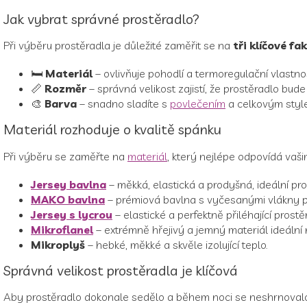
Jak vybrat správné prostěradlo?
Při výběru prostěradla je důležité zaměřit se na
tři klíčové fa
🛏️
Materiál
– ovlivňuje pohodlí a termoregulační vlastnos
📏
Rozměr
– správná velikost zajistí, že prostěradlo bud
🎨
Barva
– snadno sladíte s
povlečením
a celkovým style
Materiál rozhoduje o kvalitě spánku
Při výběru se zaměřte na
materiál
, který nejlépe odpovídá vaš
Jersey bavlna
– měkká, elastická a prodyšná, ideální pro
MAKO bavlna
– prémiová bavlna s vyčesanými vlákny pr
Jersey s lycrou
– elastické a perfektně přiléhající prostě
Mikroflanel
– extrémně hřejivý a jemný materiál ideální 
Mikroplyš
– hebké, měkké a skvěle izolující teplo.
Správná velikost prostěradla je klíčová
Aby prostěradlo dokonale sedělo a během noci se neshrnovalo, 