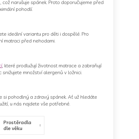
, což narušuje spánek. Proto doporučujeme před
imální pohodlí.
te ideální variantu pro děti i dospělé. Pro
ání matraci před nehodami.
í
, které prodlužují životnost matrace a zabraňují
 snižujete množství alergenů v ložnici.
te si pohodlný a zdravý spánek. Ať už hledáte
žití, u nás najdete vše potřebné.
Prostěradla
dle věku