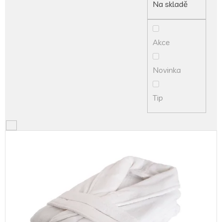
d
Na skladě
u
k
t
Akce
ů
Novinka
Tip
V
ý
p
i
s
p
r
o