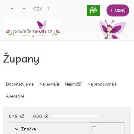
Přejít
CZK
na
obsah
Župany
Ř
a
Doporučujeme
Nejlevnější
Nejdražší
Nejprodávanější
z
e
Abecedně
n
í
p
649
Kč
650
Kč
r
o
Značky