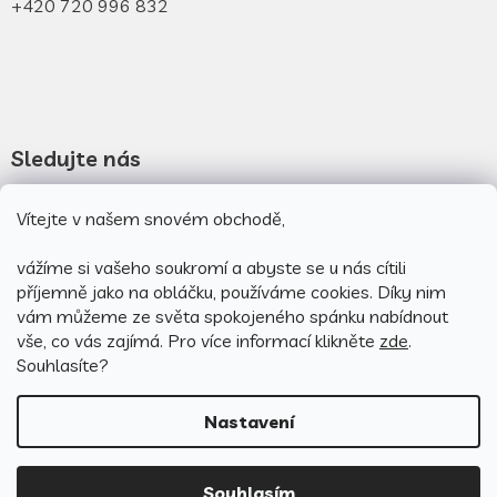
+420 720 996 832
Sledujte nás
Novinky na facebooku
Vítejte v našem snovém obchodě,
Novinky na instagramu
vážíme si vašeho soukromí a abyste se u nás cítili
příjemně jako na obláčku, používáme cookies.
Díky nim
vám můžeme ze světa spokojeného spánku nabídnout
vše, co vás zajímá. Pro v
íce informací klikněte
zde
.
Souhlasíte?
Nastavení
Vytvořil Shoptet
Souhlasím