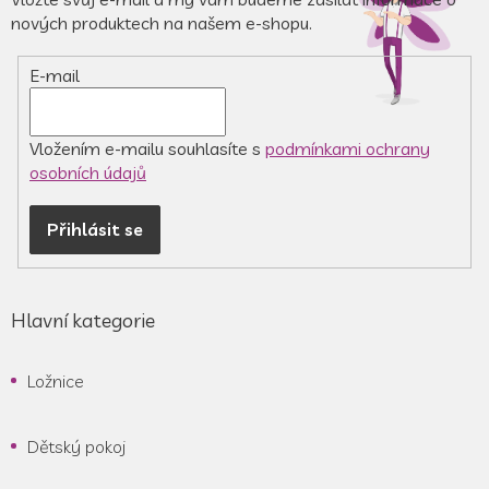
c
t
nových produktech na našem e-shopu.
í
í
p
r
E-mail
v
k
y
v
Vložením e-mailu souhlasíte s
podmínkami ochrany
ý
osobních údajů
p
i
Přihlásit se
s
u
Hlavní kategorie
Ložnice
Dětský pokoj