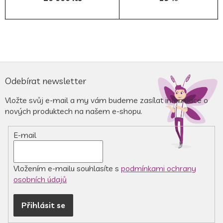
Z
á
Odebírat newsletter
p
a
Vložte svůj e-mail a my vám budeme zasílat informace o
t
nových produktech na našem e-shopu.
í
E-mail
Vložením e-mailu souhlasíte s
podmínkami ochrany
osobních údajů
Přihlásit se