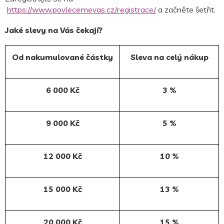
https://www.povlecemevas.cz/registrace/
a začněte šetřit.
Jaké slevy na Vás čekají?
Od nakumulované částky
Sleva na celý nákup
6 000 Kč
3 %
9 000 Kč
5 %
12 000 Kč
10 %
15 000 Kč
13 %
20 000 Kč
15 %