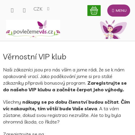
Přejít
CZK
na
obsah
Věrnostní VIP klub
Naši zákazníci jsou pro nás vším a jsme rádi, že se k nám
opakovaně vrací. Jako poděkování jsme si pro stálé
zákazníky připravili bonusový program.
Zaregistrujte se
do našeho VIP klubu a začněte čerpat jeho výhody.
Všechny
nákupy se po dobu členství budou sčítat
.
Čím
víc nakoupíte, tím větší bude Vaše sleva
. A ta vám
zůstane, dokud svou registraci nezrušíte. Ale to by byla
ohromná škoda, co říkáte?
Zaregistrujte se na