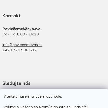
Kontakt
PovlečemeVás, s.r.o.
Po - Pá: 8:00 - 16:30
info@povlecemevas.cz
+420 720 996 832
Sledujte nás
Novinky na facebooku
Vítejte v našem snovém obchodě,
Novinky na instagramu
vážíme si vašeho soukromí a abyste se u nás cítili