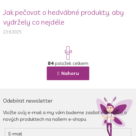
Jak pečovat o hedvábné produkty, aby
vydržely co nejdéle
23.9.2025
S
1
9
t
r
84
položek celkem
á
O
n
v
Nahoru
k
l
o
á
v
d
á
Z
a
n
á
c
í
Odebírat newsletter
p
í
a
p
Vložte svůj e-mail a my vám budeme zasílat informace o
r
t
nových produktech na našem e-shopu.
v
í
k
E-mail
y