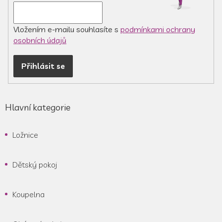
v
ý
p
Vložením e-mailu souhlasíte s
podmínkami ochrany
i
osobních údajů
s
u
Přihlásit se
Hlavní kategorie
Ložnice
Dětský pokoj
Koupelna