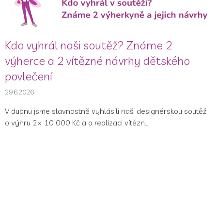
ů
Kdo vyhrál naši soutěž? Známe 2
výherce a 2 vítězné návrhy dětského
povlečení
29.6.2026
V dubnu jsme slavnostně vyhlásili naši designérskou soutěž
o výhru 2× 10 000 Kč a o realizaci vítězn...