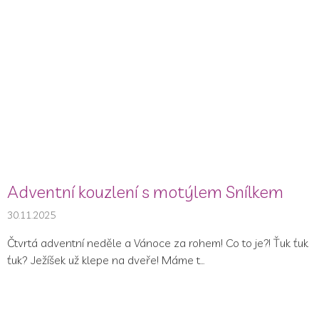
Adventní kouzlení s motýlem Snílkem
30.11.2025
Čtvrtá adventní neděle a Vánoce za rohem! Co to je?! Ťuk ťuk
ťuk? Ježíšek už klepe na dveře! Máme t...