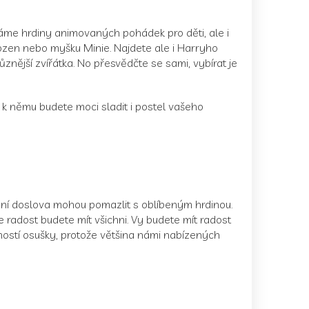
áme hrdiny animovaných pohádek pro děti, ale i
rozen nebo myšku Minie. Najdete ale i Harryho
znější zvířátka. No přesvědčte se sami, vybírat je
 k němu budete moci sladit i postel vašeho
šení doslova mohou pomazlit s oblíbeným hrdinou.
že radost budete mít všichni. Vy budete mít radost
dností osušky, protože většina námi nabízených