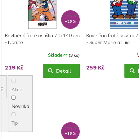
o
p
d
r
299 Kč
u
o
–26 %
k
d
t
u
Bavlněná froté osuška 70x140 cm
Bavlněná froté osuška
ů
k
- Naruto
- Super Mario a Luigi
t
ů
Skladem
(3 ks)
219 Kč
259 Kč
Detail
dě
Akce
Novinka
Tip
299 Kč
–16 %