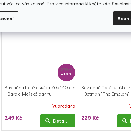
Skladem
(6 ks)
Průměrné
ut vše, co vás zajímá. Pro v
íce informací klikněte
zde
. Souhlasí
hodnocení
229 Kč
249 Kč
produktu
Detail
tavení
Souh
je
5,0
z
5
hvězdiček.
299 Kč
–16 %
Bavlněná froté osuška 70x140 cm
Bavlněná froté osuška
- Barbie Mořské panny
- Batman "The Emblem"
Vyprodáno
249 Kč
229 Kč
Detail