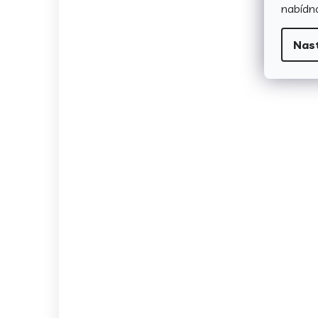
nabídno
Nas