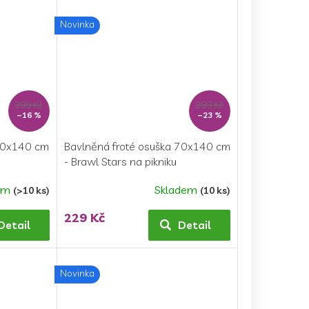
Novinka
299 Kč
299 Kč
–16 %
–23 %
 70x140 cm
Bavlněná froté osuška 70x140 cm
- Brawl Stars na pikniku
em
Skladem
(>10 ks)
(10 ks)
229 Kč
Detail
Detail
Novinka