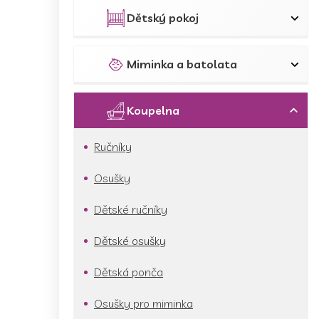
p
a
Dětský pokoj
n
e
l
Miminka a batolata
Koupelna
Ručníky
Osušky
Dětské ručníky
Dětské osušky
Dětská ponča
Osušky pro miminka