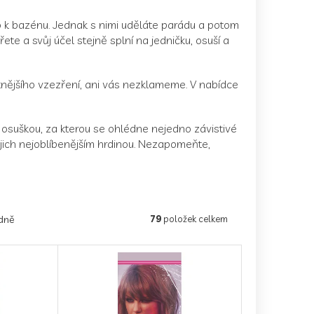
 k bazénu. Jednak s nimi uděláte parádu a potom
řete a svůj účel stejně splní na jedničku, osuší a
nějšího vzezření, ani vás nezklameme. V nabídce
ní osuškou, za kterou se ohlédne nejedno závistivé
ejich nejoblíbenějším hrdinou. Nezapomeňte,
dně
79
položek celkem