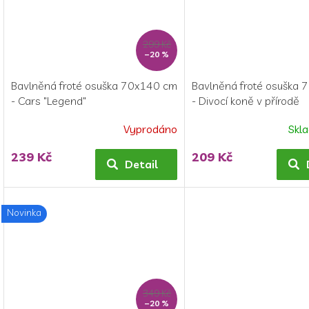
299 Kč
–20 %
Bavlněná froté osuška 70x140 cm
Bavlněná froté osuška
- Cars "Legend"
- Divocí koně v přírodě
Vyprodáno
Skl
239 Kč
209 Kč
Detail
Novinka
349 Kč
–20 %