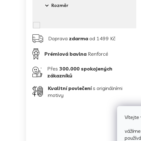
Rozměr
Doprava
zdarma
od 1499 Kč
Prémiová bavlna
Renforcé
Přes
300.000 spokojených
zákazníků
Kvalitní povlečení
s originálními
motivy
Vítejt
vážíme 
použív