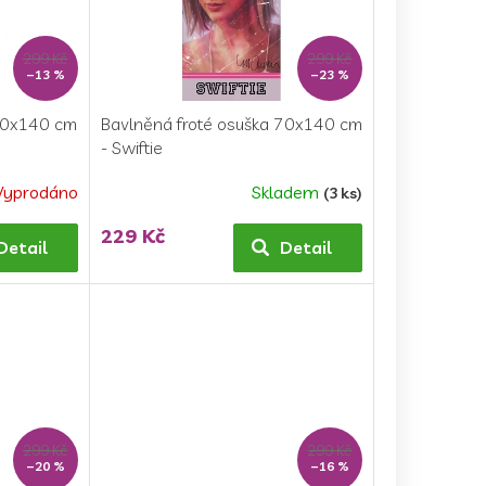
299 Kč
299 Kč
–13 %
–23 %
 70x140 cm
Bavlněná froté osuška 70x140 cm
- Swiftie
Vyprodáno
Skladem
(3 ks)
229 Kč
Detail
Detail
299 Kč
299 Kč
–20 %
–16 %