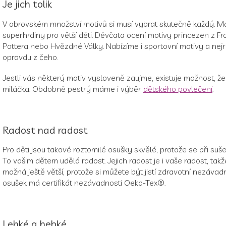
Je jich tolik
V obrovském množství motivů si musí vybrat skutečně každý. M
superhrdiny pro větší děti. Děvčata ocení motivy princezen z F
Pottera nebo Hvězdné Války. Nabízíme i sportovní motivy a nejrů
opravdu z čeho.
Jestli vás některý motiv vysloveně zaujme, existuje možnost, že
miláčka. Obdobně pestrý máme i výběr
dětského povlečení
.
Radost nad radost
Pro děti jsou takové roztomilé osušky skvělé, protože se při su
To vašim dětem udělá radost. Jejich radost je i vaše radost, tak
možná ještě větší, protože si můžete být jistí zdravotní nezáva
osušek má certifikát nezávadnosti Oeko-Tex®.
Lehké a hebké