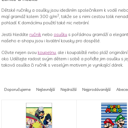
Dětské ručníky a osušky jsou ideálním společníkem k vodě nebo
2
mají gramáž kolem 300 g/m
, takže se s nimi cestou tolik nenad
pohladí. K domácímu použití také nic nebrání.
Jestli hledáte
ručník
nebo
osušku
s pořádnou gramáží a elegant
našeho e-shopu jsou i kvalitní kousky pro dospělé.
Oživte nejen svou
koupelnu
, ale i koupaliště nebo pláž originál
oko. Udělejte radost svým dětem i sobě a pořiďte jim osušku s j
taková osuška či ručník s veselým motivem je vynikající dárek.
Ř
a
Doporučujeme
Nejlevnější
Nejdražší
Nejprodávanější
Abece
z
e
V
n
ý
í
p
p
i
r
s