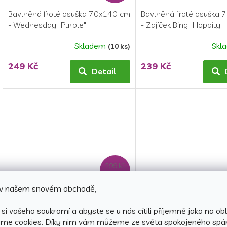
Bavlněná froté osuška 70x140 cm
Bavlněná froté osuška
- Wednesday "Purple"
- Zajíček Bing "Hoppity"
Skladem
Skl
(10 ks)
Průměrné
hodnocení
249 Kč
239 Kč
produktu
Detail
je
5,0
z
5
hvězdiček.
299 Kč
–23 %
e v našem snovém obchodě,
Bavlněná froté osuška 70x140 cm
Bavlněná froté osuška
- Basketbal
- Kočička Pusheen Sladk
si vašeho soukromí a abyste se u nás cítili příjemně jako na obl
zmrzlina
áme cookies.
Díky nim vám můžeme ze světa spokojeného spá