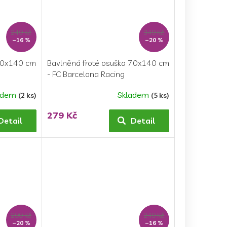
249 Kč
349 Kč
–16 %
–20 %
 70x140 cm
Bavlněná froté osuška 70x140 cm
- FC Barcelona Racing
adem
Skladem
(2 ks)
(5 ks)
279 Kč
Detail
Detail
299 Kč
249 Kč
–20 %
–16 %