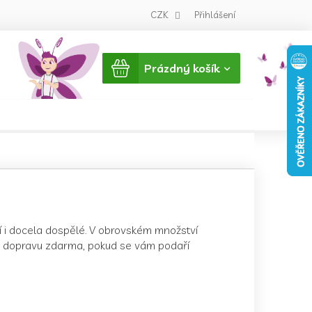
CZK
Přihlášení
Nákupní
Prázdný košík
košík
ší i docela dospělé. V obrovském množství
e dopravu zdarma, pokud se vám podaří