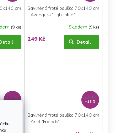
 70x140 cm
Bavlněná froté osuška 70x140 cm
- Avengers "Light blue"
adem
Skladem
(9 ks)
(9 ks)
Průměrné
hodnocení
249 Kč
produktu
Detail
Detail
je
5,0
z
5
hvězdiček.
299 Kč
299 Kč
–16 %
–16 %
 70x140 cm
Bavlněná froté osuška 70x140 cm
á jako
- Ariel "Friends"
áčku,
nku