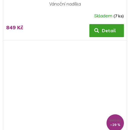
Vánoční nadílka
Skladem
(7 ks)
849 Kč
Detail
849 Kč
–29 %