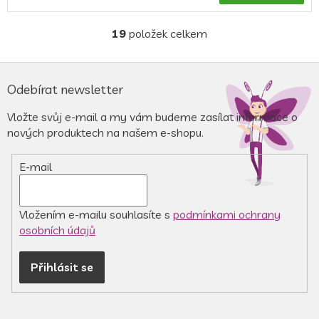
je
5,0
z
19
položek celkem
O
5
v
hvězdiček.
l
Z
á
á
Odebírat newsletter
d
p
a
a
Vložte svůj e-mail a my vám budeme zasílat informace o
c
t
nových produktech na našem e-shopu.
í
í
p
r
E-mail
v
k
y
v
Vložením e-mailu souhlasíte s
podmínkami ochrany
ý
osobních údajů
p
i
Přihlásit se
s
u