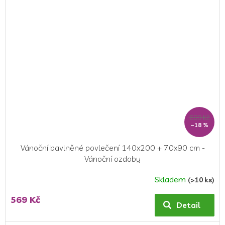
699 Kč
–18 %
Vánoční bavlněné povlečení 140x200 + 70x90 cm -
Vánoční ozdoby
Skladem
(>10 ks)
Průměrné
hodnocení
569 Kč
produktu
Detail
je