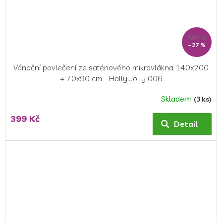
549 Kč
–27 %
Vánoční povlečení ze saténového mikrovlákna 140x200
+ 70x90 cm - Holly Jolly 006
Skladem
(3 ks)
399 Kč
Detail