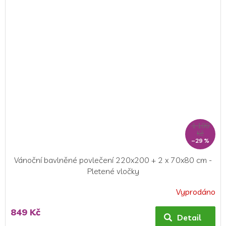
1 199
Kč
–29 %
Vánoční bavlněné povlečení 220x200 + 2 x 70x80 cm -
Pletené vločky
Vyprodáno
Průměrné
hodnocení
849 Kč
produktu
Detail