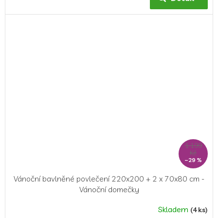
je
5,0
z
5
hvězdiček.
1 199
Kč
–29 %
Vánoční bavlněné povlečení 220x200 + 2 x 70x80 cm -
Vánoční domečky
Skladem
(4 ks)