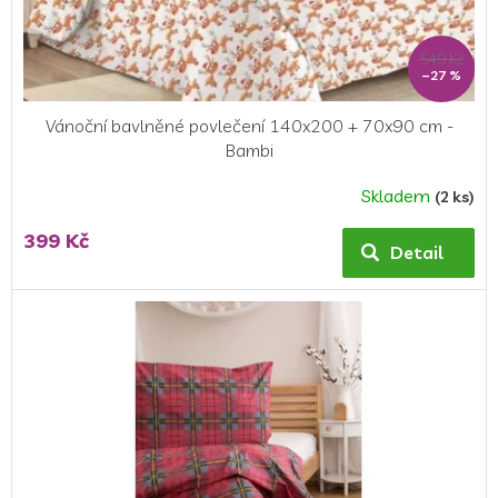
k
t
ů
549 Kč
–27 %
Vánoční bavlněné povlečení 140x200 + 70x90 cm -
Bambi
Skladem
(2 ks)
Průměrné
hodnocení
399 Kč
produktu
Detail
je
5,0
z
5
hvězdiček.