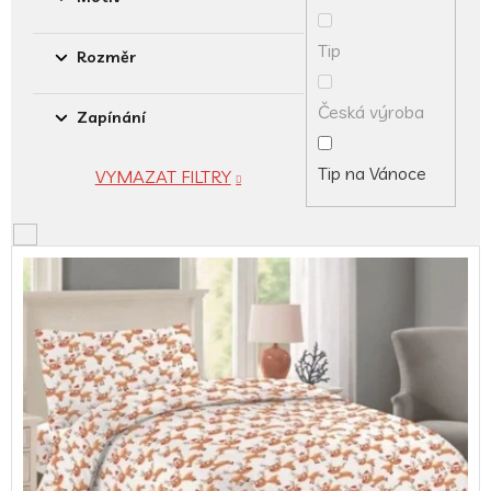
Tip
Rozměr
Česká výroba
Zapínání
Tip na Vánoce
VYMAZAT FILTRY
V
ý
p
i
s
p
r
o
d
u