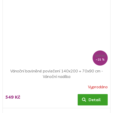
hvězdiček.
699 Kč
–21 %
Vánoční bavlněné povlečení 140x200 + 70x90 cm -
Vánoční nadílka
Vyprodáno
549 Kč
Detail