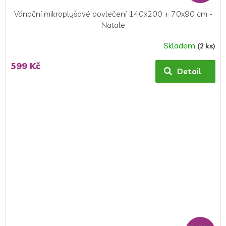
Vánoční mikroplyšové povlečení 140x200 + 70x90 cm -
Natale
Skladem
(2 ks)
Průměrné
hodnocení
599 Kč
produktu
Detail
je
5,0
z
5
hvězdiček.