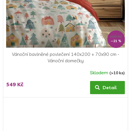
699 Kč
–21 %
Vánoční bavlněné povlečení 140x200 + 70x90 cm -
Vánoční domečky
Skladem
(>10 ks)
549 Kč
Detail