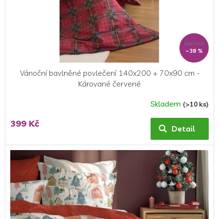
649 Kč
–38 %
Vánoční bavlněné povlečení 140x200 + 70x90 cm -
Kárované červené
Skladem
(>10 ks)
399 Kč
Detail