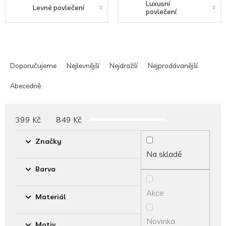
Luxusní
Levné povlečení
povlečení
Ř
a
Doporučujeme
Nejlevnější
Nejdražší
Nejprodávanější
z
e
Abecedně
n
í
p
399
Kč
849
Kč
r
o
Značky
d
Na skladě
u
Barva
k
t
Akce
ů
Materiál
Novinka
Motiv