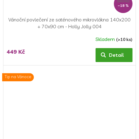
549 Kč
–18 %
Vánoční povlečení ze saténového mikrovlákna 140x200
+ 70x90 cm - Holly Jolly 004
Skladem
(>10 ks)
449 Kč
Detail
Tip na Vánoce