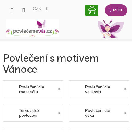
Přejít
CZK
na
obsah
Povlečení s motivem
Vánoce
Povlečení dle
Povlečení dle
materiálu
velikosti
Tématické
Povlečení dle
povlečení
věku