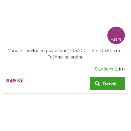
1 199
Kč
–29 %
Vánoční bavlněné povlečení 220x200 + 2 x 70x80 cm -
Tučňáci na sněhu
Skladem
(1 ks)
849 Kč
Detail