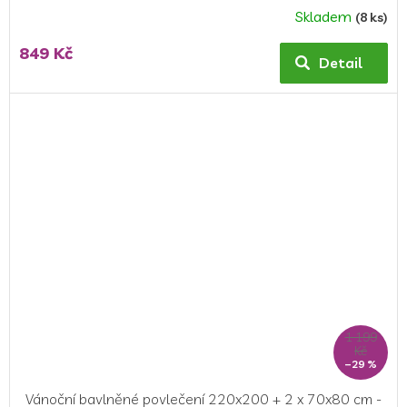
Skladem
(8 ks)
849 Kč
Detail
1 199
Kč
–29 %
Vánoční bavlněné povlečení 220x200 + 2 x 70x80 cm -