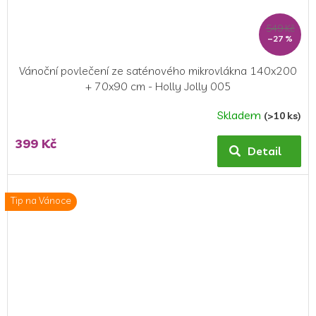
549 Kč
–27 %
Vánoční povlečení ze saténového mikrovlákna 140x200
+ 70x90 cm - Holly Jolly 005
Skladem
(>10 ks)
399 Kč
Detail
Tip na Vánoce