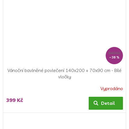
649 Kč
–38 %
Vánoční bavlněné povlečení 140x200 + 70x90 cm - Bílé
vločky
Vyprodáno
Průměrné
hodnocení
399 Kč
produktu
Detail
je
5,0
z
5