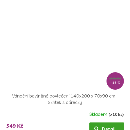
5,0
z
5
hvězdiček.
649 Kč
–15 %
Vánoční bavlněné povlečení 140x200 x 70x90 cm -
Skřítek s dárečky
Skladem
(>10 ks)
Průměrné
hodnocení
549 Kč
produktu
Detail