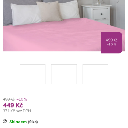
499 Kč
–10 %
499 Kč
–10 %
449 Kč
371 Kč bez DPH
Měrná
Skladem
(9 ks)
cena: