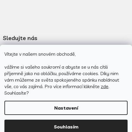
Sledujte nás
Novinky na facebooku
Vítejte v našem snovém obchodě,
Novinky na instagramu
vážíme si vašeho soukromí a abyste se u nás cítili
příjemně jako na obláčku, používáme cookies.
Díky nim
vám můžeme ze světa spokojeného spánku nabídnout
vše, co vás zajímá. Pro v
íce informací klikněte
zde
.
Souhlasíte?
Nastavení
Vytvořil Shoptet
Souhlasím