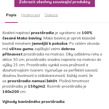
Zobrazit všechny související produkty
Popis
Hodnocení
Diskuze
Kvalitní napínací
prostěradlo
je vyrobeno
ze
100%
česané Mako bavlny
. Mako bavlna je oproti klasické
bavlně mnohem
jemnější k pokožce
.
Po celém obvodu
má
všitou gumu
zajišťující velmi
dobrou
přilnavost
prostěradla na matraci. Díky odšitému rohu o
délce 30 cm, prostěradlo snadno napnete na matraci do
výšky 25 cm.
Prostěradlo vyniká svou pružností a
dlouhotrvajícím tvarem. Vyznačuje se perfektní savostí,
dlouhou životností a stálobarevností. Každý ocení, že
se
prostěradlo nemusí žehlit
. Plošná hmotnost
prostěradla je
150g/m2
.
Rozměr prostěradla je
160x200
cm.
Výhody bavlněného prostěradla