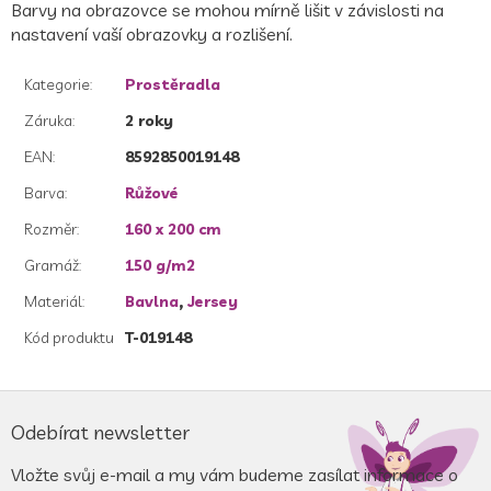
Barvy na obrazovce se mohou mírně lišit v závislosti na
nastavení vaší obrazovky a rozlišení.
Kategorie
:
Prostěradla
Záruka
:
2 roky
EAN
:
8592850019148
Barva
:
Růžové
Rozměr
:
160 x 200 cm
Gramáž
:
150 g/m2
Materiál
:
Bavlna
,
Jersey
Kód produktu
T-019148
Z
á
Odebírat newsletter
p
a
Vložte svůj e-mail a my vám budeme zasílat informace o