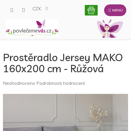
Přejít
CZK
na
obsah
Prostěradlo Jersey MAKO
160x200 cm - Růžová
Průměrné
Neohodnoceno
Podrobnosti hodnocení
hodnocení
produktu
je
0,0
z
5
hvězdiček.