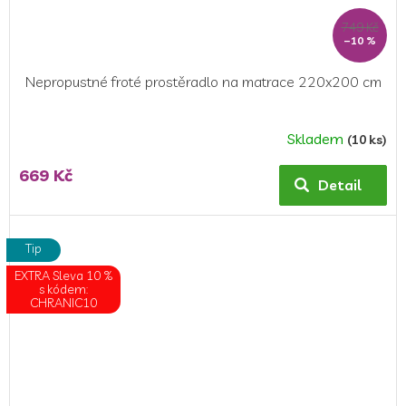
749 Kč
–10 %
Nepropustné froté prostěradlo na matrace 220x200 cm
Skladem
(10 ks)
Průměrné
hodnocení
669 Kč
produktu
Detail
je
5,0
z
Tip
5
EXTRA Sleva 10 %
hvězdiček.
s kódem:
CHRANIC10