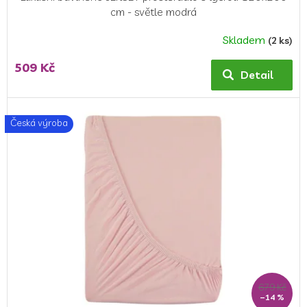
cm - světle modrá
Skladem
(2 ks)
509 Kč
Detail
Česká výroba
679 Kč
–14 %