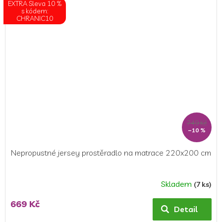
EXTRA Sleva 10 %
s kódem:
CHRANIC10
749 Kč
–10 %
Nepropustné jersey prostěradlo na matrace 220x200 cm
Skladem
(7 ks)
Průměrné
hodnocení
669 Kč
produktu
Detail
je