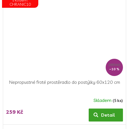
CHRANIC10
289 Kč
–10 %
Nepropustné froté prostěradlo do postýlky 60x120 cm
Skladem
(5 ks)
Průměrné
hodnocení
259 Kč
produktu
Detail
je
5,0