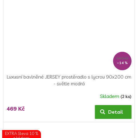
549 Kč
–14 %
Luxusní bavlněné JERSEY prostěradlo s lycrou 90x200 cm
- světle modrá
Skladem
(2 ks)
469 Kč
Detail
EXTRA Sleva 10 %
s kódem: