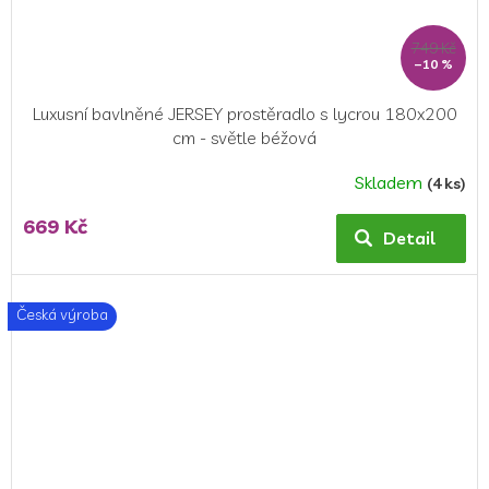
749 Kč
–10 %
Luxusní bavlněné JERSEY prostěradlo s lycrou 180x200
cm - světle béžová
Skladem
(4 ks)
Průměrné
hodnocení
669 Kč
produktu
Detail
je
5,0
z
Česká výroba
5
hvězdiček.