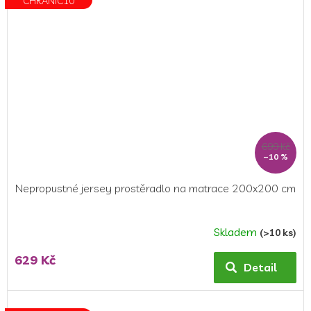
CHRANIC10
hvězdiček.
699 Kč
–10 %
Nepropustné jersey prostěradlo na matrace 200x200 cm
Skladem
(>10 ks)
629 Kč
Detail