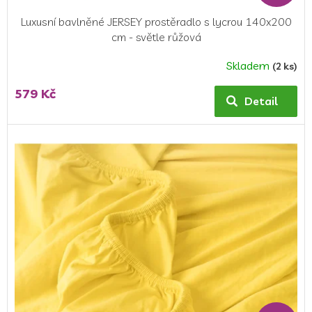
Luxusní bavlněné JERSEY prostěradlo s lycrou 140x200
cm - světle růžová
Skladem
(2 ks)
Průměrné
hodnocení
579 Kč
produktu
Detail
je
5,0
z
5
hvězdiček.