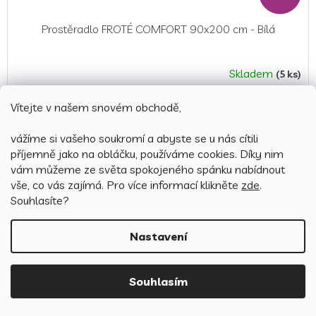
Prostěradlo FROTÉ COMFORT 90x200 cm - Bílá
Skladem
(5 ks)
199 Kč
Vítejte v našem snovém obchodě,
Detail
vážíme si vašeho soukromí a abyste se u nás cítili
příjemně jako na obláčku, používáme cookies.
Díky nim
vám můžeme ze světa spokojeného spánku nabídnout
vše, co vás zajímá. Pro v
íce informací klikněte
zde
.
Souhlasíte?
Nastavení
Souhlasím