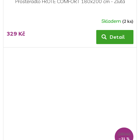
Prostěradlo FROTÉ COMFORT 180x200 cm - Žlutá
Skladem
(2 ks)
329 Kč
Detail
289 Kč
–31 %