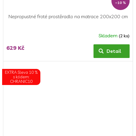
–10 %
Nepropustné froté prostěradlo na matrace 200x200 cm
Skladem
(2 ks)
Průměrné
hodnocení
629 Kč
produktu
Detail
je
5,0
z
EXTRA Sleva 10 %
5
s kódem:
CHRANIC10
hvězdiček.