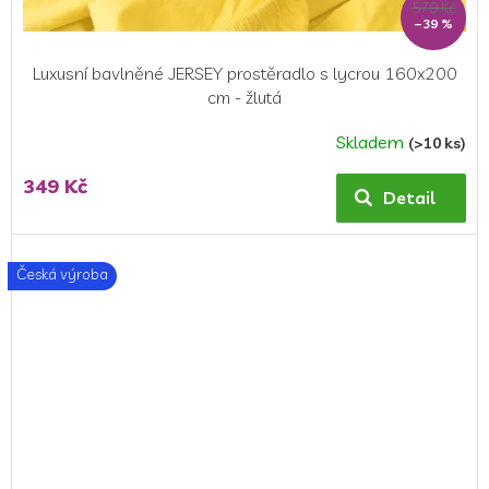
579 Kč
–39 %
Luxusní bavlněné JERSEY prostěradlo s lycrou 160x200
cm - žlutá
Skladem
(>10 ks)
Průměrné
hodnocení
349 Kč
produktu
Detail
je
4,0
z
Česká výroba
5
hvězdiček.