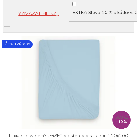
EXTRA Sleva 10 % s kódem:
VYMAZAT FILTRY
V
ý
Česká výroba
p
i
s
p
r
o
d
u
k
t
ů
569 Kč
–10 %
Luxusní bavlněné JERSEY prostěradlo s lycrou 120x200