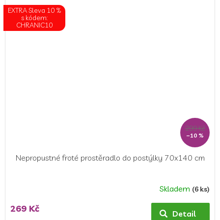
z
EXTRA Sleva 10 %
5
s kódem:
CHRANIC10
hvězdiček.
299 Kč
–10 %
Nepropustné froté prostěradlo do postýlky 70x140 cm
Skladem
(6 ks)
Průměrné
hodnocení
269 Kč
produktu
Detail