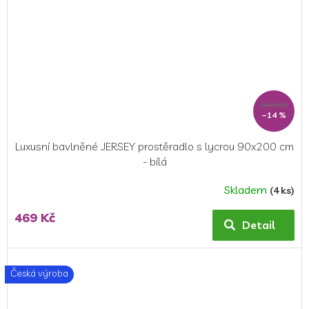
549 Kč
–14 %
Luxusní bavlněné JERSEY prostěradlo s lycrou 90x200 cm
- bílá
Skladem
(4 ks)
469 Kč
Detail
Česká výroba