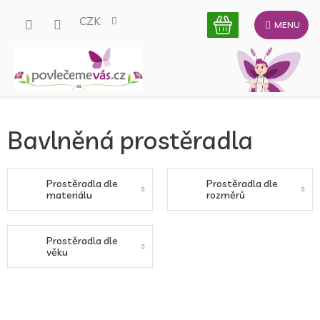
Přejít
CZK
na
obsah
Bavlněná prostěradla
Prostěradla dle
Prostěradla dle
materiálu
rozměrů
Prostěradla dle
věku
Ř