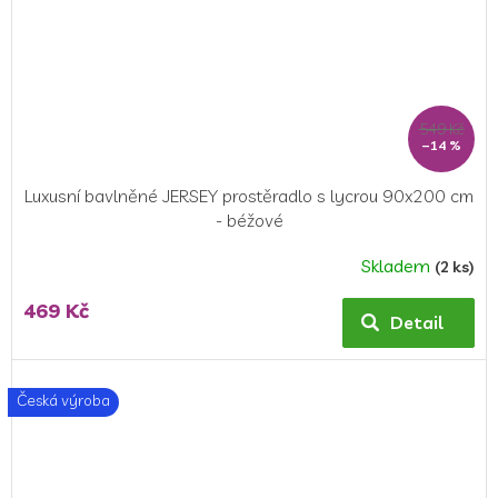
549 Kč
–14 %
Luxusní bavlněné JERSEY prostěradlo s lycrou 90x200 cm
- béžové
Skladem
(2 ks)
469 Kč
Detail
Česká výroba