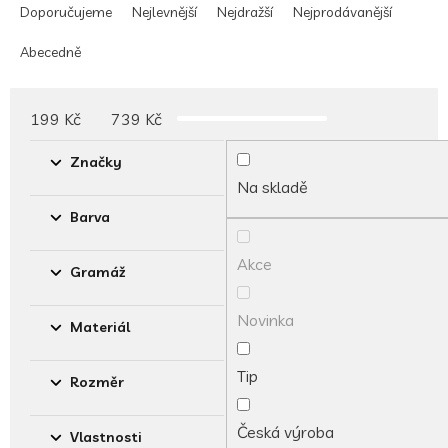
a
Doporučujeme
Nejlevnější
Nejdražší
Nejprodávanější
z
e
Abecedně
n
í
p
199
Kč
739
Kč
r
o
Značky
d
Na skladě
u
Barva
k
t
Akce
ů
Gramáž
Novinka
Materiál
Tip
Rozměr
Česká výroba
Vlastnosti