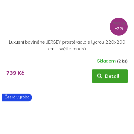
799 Kč
–7 %
Luxusní bavlněné JERSEY prostěradlo s lycrou 220x200
cm - světle modrá
Skladem
(2 ks)
739 Kč
Detail
Česká výroba