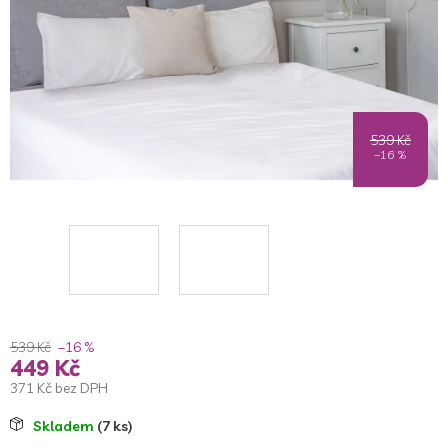
539 Kč
–16 %
539 Kč
–16 %
449 Kč
371 Kč bez DPH
Měrná
Skladem
(7 ks)
cena: