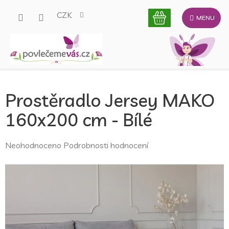
Přejít
CZK
na
obsah
Prostěradlo Jersey MAKO
160x200 cm - Bílé
Průměrné
Neohodnoceno
Podrobnosti hodnocení
hodnocení
produktu
je
0,0
z
5
hvězdiček.