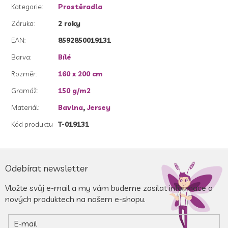
Kategorie
:
Prostěradla
Záruka
:
2 roky
EAN
:
8592850019131
Barva
:
Bílé
Rozměr
:
160 x 200 cm
Gramáž
:
150 g/m2
Materiál
:
Bavlna
,
Jersey
Kód produktu
T-019131
Z
á
Odebírat newsletter
p
a
Vložte svůj e-mail a my vám budeme zasílat informace o
t
nových produktech na našem e-shopu.
í
E-mail