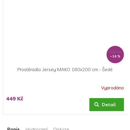
539 Kč
–16 %
Prostěradlo Jersey MAKO 160x200 cm - Šedé
Vyprodáno
Průměrné
hodnocení
449 Kč
produktu
Detail
je
5,0
z
5
Popis
Hodnocení
Diskuze