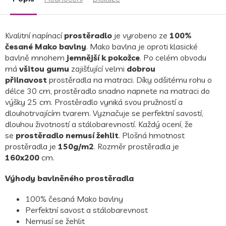
hvězdiček.
Kvalitní napínací
prostěradlo
je vyrobeno
ze
100%
česané Mako bavlny
. Mako bavlna je oproti klasické
bavlně mnohem
jemnější k pokožce
.
Po celém obvodu
má
všitou gumu
zajišťující velmi
dobrou
přilnavost
prostěradla na matraci. Díky odšitému rohu o
délce 30 cm, prostěradlo snadno napnete na matraci do
výšky 25 cm.
Prostěradlo vyniká svou pružností a
dlouhotrvajícím tvarem. Vyznačuje se perfektní savostí,
dlouhou životností a stálobarevností. Každý ocení, že
se
prostěradlo nemusí žehlit
. Plošná hmotnost
prostěradla je
150g/m2
.
Rozměr prostěradla je
160x200
cm.
Výhody bavlněného prostěradla
100% česaná Mako bavlny
Perfektní savost a stálobarevnost
Nemusí se žehlit