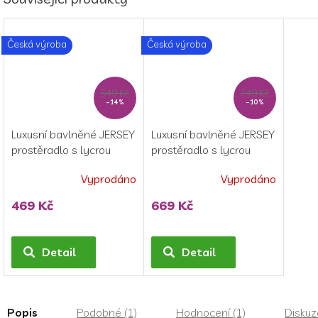
Česká výroba
Česká výroba
549 Kč
749 Kč
–14 %
–10 %
Luxusní bavlněné JERSEY
Luxusní bavlněné JERSEY
prostěradlo s lycrou
prostěradlo s lycrou
90x200 cm - tmavě
180x200 cm - světle
Vyprodáno
Vyprodáno
šedá
růžová
Průměrné
hodnocení
469 Kč
669 Kč
produktu
je
5,0
Detail
Detail
z
5
hvězdiček.
Popis
Podobné (1)
Hodnocení (1)
Diskuz