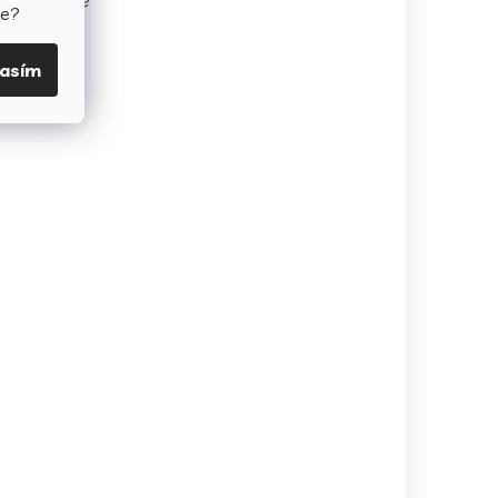
 mohou mírně
te?
y.
lasím