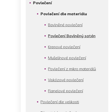
p
Povlečení
a
n
Povlečení dle materiálu
e
l
Bavlněné povlečení
Povlečení Bavlněný satén
Krepové povlečení
Mušelínové povlečení
Povlečení z mikro materiálů
Viskózové povlečení
Flanelové povlečení
Povlečení dle velikosti