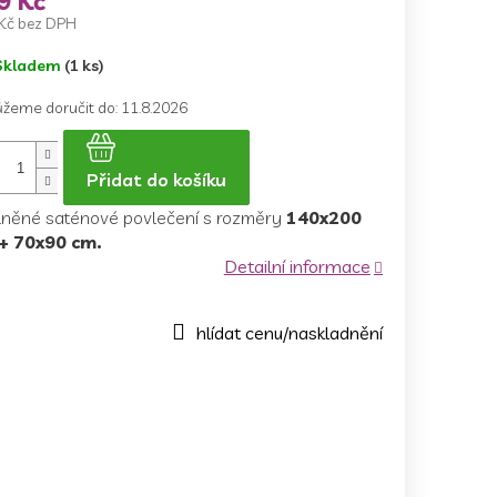
9 Kč
Kč bez DPH
ná
Skladem
(1 ks)
a:
žeme doručit do:
11.8.2026
Přidat do košíku
lněné saténové povlečení s rozměry
140x200
+ 70x90 cm.
Detailní informace