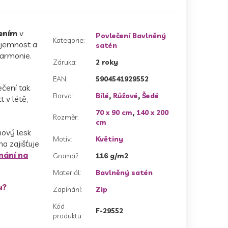
ením
v
Povlečení Bavlněný
Kategorie
:
, jemnost a
satén
harmonie.
Záruka
:
2 roky
EAN
:
5904541929552
ečení tak
Barva
:
Bílé
,
Růžové
,
Šedé
 v létě,
70 x 90 cm
,
140 x 200
Rozměr
:
cm
nový lesk
Motiv
:
Květiny
a zajišťuje
nání na
Gramáž
:
116 g/m2
Materiál
:
Bavlněný satén
u?
Zapínání
:
Zip
Kód
F-29552
produktu