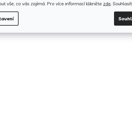
Fotografie je pouze ilustrativní. Barevné odstíny obrázků se
ut vše, co vás zajímá. Pro v
íce informací klikněte
zde
. Souhlasí
odlišovat v závislosti na individuálním nastavení vaší obrazovk
tavení
Souh