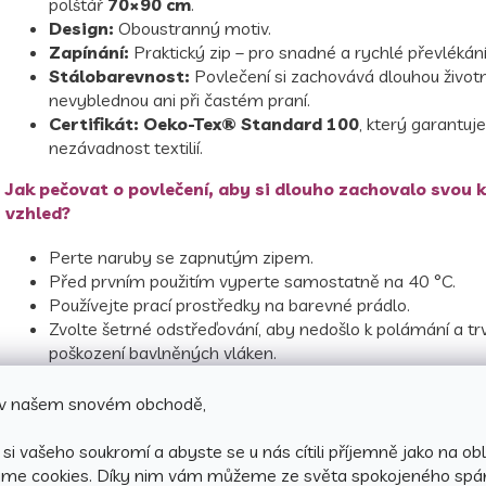
polštář
70×90 cm
.
Design:
Oboustranný motiv.
Zapínání:
Praktický zip – pro snadné a rychlé převlékání
Stálobarevnost:
Povlečení si zachovává dlouhou život
nevyblednou ani při častém praní.
Certifikát:
Oeko-Tex® Standard 100
, který garantuj
nezávadnost textilií.
Jak pečovat o povlečení, aby si dlouho zachovalo svou k
vzhled?
Perte naruby se zapnutým zipem.
Před prvním použitím vyperte samostatně na 40 °C.
Používejte prací prostředky na barevné prádlo.
Zvolte šetrné odstřeďování, aby nedošlo k polámání a t
poškození bavlněných vláken.
Můžete sušit na program "vlhké k žehlení".
Perte podle symbolů uvedených na obale.
e v našem snovém obchodě,
si vašeho soukromí a abyste se u nás cítili příjemně jako na obl
áme cookies.
Díky nim vám můžeme ze světa spokojeného spá