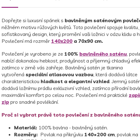
Dopřejte si luxusní spánek s
bavlněným saténovým povleč
něžném motivu růžových květů. Toto povlečení spojuje kvalitu
sofistikovaný design, který promění vaši ložnici v oázu klidu a 
Povlečení má rozměr
140x200
a 70x90 cm.
Povlečení je vyrobeno je ze
100%
bavlněného saténu
, povl
nabízí dokonalou hebkost, prodyšnost a příjemný chladivý efekt
zatímco v zimě vás zahřeje. Bavlněný satén je tkanina
vytvořená
speciální atlasovou vazbou
, která dodává látce
charakteristickou
hladkost a elegantní vzhled
. Jemný saté
dodává ložnímu prádlu exkluzivní vzhled, zatímco přírodní bavln
maximální komfort po celou noc. Povlečení má praktické
zapí
zip
pro snadné povlékání.
Proč si vybrat právě toto povlečení z bavlněného satén
Materiál:
100% bavlna - bavlněný satén.
Rozměry:
Povlak na přikrývku
140×200 cm
, povlak na