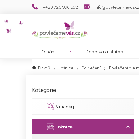
Přejít
+420 720 996 832
info@povlecemevas.c
na
obsah
O nás
Doprava a platba
Domů
Ložnice
Povlečení
Povlečení dle 
P
o
Přeskočit
Kategorie
s
kategorie
t
r
Novinky
a
n
n
Ložnice
í