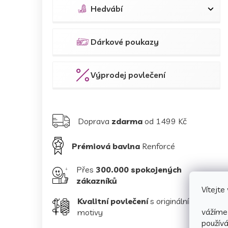
Hedvábí
Dárkové poukazy
Výprodej povlečení
Doprava
zdarma
od 1499 Kč
Prémiová bavlna
Renforcé
Přes
300.000 spokojených
zákazníků
Vítejt
Kvalitní povlečení
s originálními
vážíme 
motivy
použív