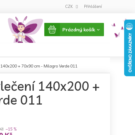
CZK
Přihlášení
Nákupní
Prázdný košík
košík
 140x200 + 70x90 cm - Milagro Verde 011
lečení 140x200 +
rde 011
Kč
–15 %