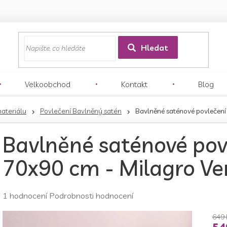
z
Hledat
Velkoobchod
Kontakt
Blog
materiálu
Povlečení Bavlněný satén
Bavlněné saténové povlečení
Bavlněné saténové pov
70x90 cm - Milagro Ve
Průměrné
1 hodnocení
Podrobnosti hodnocení
hodnocení
produktu
649 