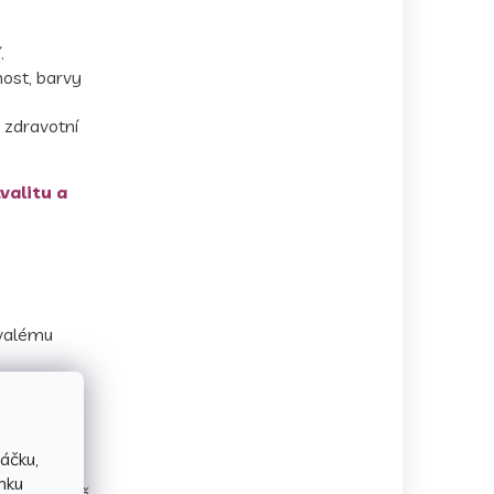
.
nost, barvy
e zdravotní
valitu a
rvalému
áčku,
nku