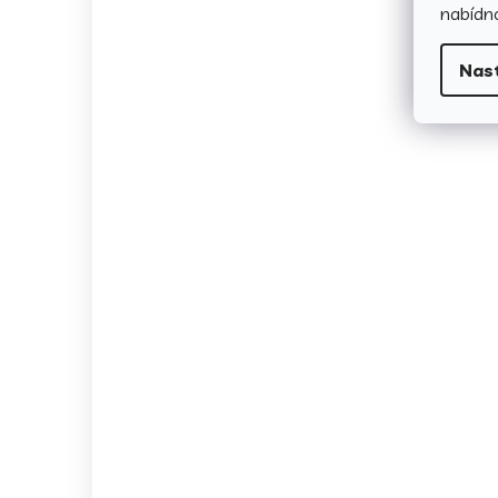
nabídno
Nas