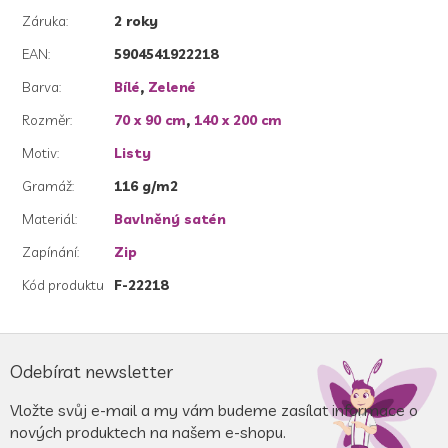
Záruka
:
2 roky
EAN
:
5904541922218
Barva
:
Bílé
,
Zelené
Rozměr
:
70 x 90 cm
,
140 x 200 cm
Motiv
:
Listy
Gramáž
:
116 g/m2
Materiál
:
Bavlněný satén
Zapínání
:
Zip
Kód produktu
F-22218
Z
á
Odebírat newsletter
p
a
Vložte svůj e-mail a my vám budeme zasílat informace o
t
nových produktech na našem e-shopu.