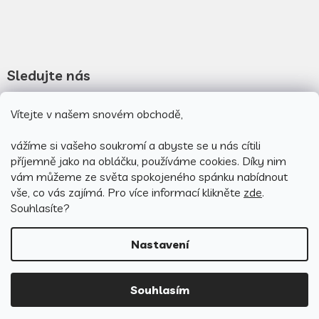
Sledujte nás
Novinky na facebooku
Vítejte v našem snovém obchodě,
Novinky na instagramu
vážíme si vašeho soukromí a abyste se u nás cítili
příjemně jako na obláčku, používáme cookies.
Díky nim
vám můžeme ze světa spokojeného spánku nabídnout
vše, co vás zajímá. Pro v
íce informací klikněte
zde
.
Souhlasíte?
Nastavení
Vytvořil Shoptet
Souhlasím
Copyright 2026
PovlečemeVás.cz
. Všechna práva vyhrazena.