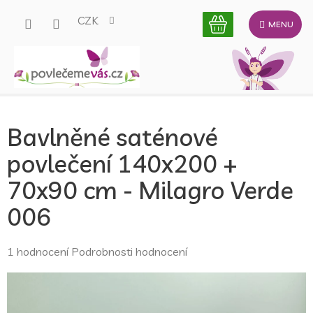
Přejít
CZK
na
obsah
Bavlněné saténové
povlečení 140x200 +
70x90 cm - Milagro Verde
006
Průměrné
1 hodnocení
Podrobnosti hodnocení
hodnocení
produktu
je
5,0