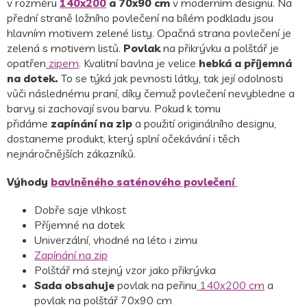
v rozměru
140x200
a 70x90 cm
v moderním designu. Na
přední straně ložního povlečení na bílém podkladu jsou
hlavním motivem zelené listy. Opačná strana povlečení je
zelená s motivem listů.
Povlak
na přikrývku a polštář je
opatřen
zipem
.
Kvalitní bavlna je velice
hebká a příjemná
na dotek.
To se týká jak pevnosti látky, tak její odolnosti
vůči následnému praní, díky čemuž povlečení nevybledne a
barvy si zachovají svou barvu. Pokud k tomu
přidáme
zapínání na zip
a použití originálního designu,
dostaneme produkt, který splní očekávání i těch
nejnáročnějších zákazníků.
Výhody
bavlněného saténového povlečení
Dobře saje vlhkost
Příjemné na dotek
Univerzální, vhodné na léto i zimu
Zapínání na zip
Polštář má stejný vzor jako přikrývka
Sada obsahuje
povlak na peřinu
140x200 cm
a
povlak na polštář 70x90 cm