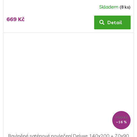
Skladem
(8 ks)
669 Kč
Detail
799 Kč
–16 %
Bavlněné saténové povlečení Deluxe 140x200 + 70x90