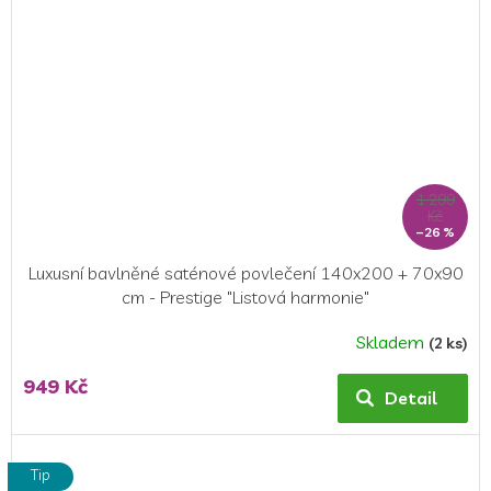
1 299
Kč
–26 %
Luxusní bavlněné saténové povlečení 140x200 + 70x90
cm - Prestige "Listová harmonie"
Skladem
(2 ks)
949 Kč
Detail
Tip