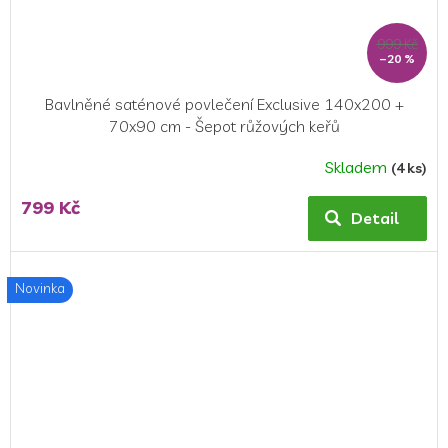
999 Kč
–20 %
Bavlněné saténové povlečení Exclusive 140x200 +
70x90 cm - Šepot růžových keřů
Skladem
(4 ks)
799 Kč
Detail
Novinka