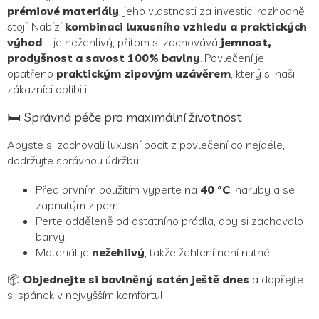
prémiové materiály
, jeho vlastnosti za investici rozhodně
stojí. Nabízí
kombinaci luxusního vzhledu a praktických
výhod
– je nežehlivý, přitom si zachovává
jemnost,
prodyšnost a savost 100% bavlny
. Povlečení je
opatřeno
praktickým zipovým uzávěrem
, který si naši
zákazníci oblíbili.
🛏️ Správná péče pro maximální životnost
Abyste si zachovali luxusní pocit z povlečení co nejdéle,
dodržujte správnou údržbu:
Před prvním použitím vyperte na
40 °C
, naruby a se
zapnutým zipem.
Perte odděleně od ostatního prádla, aby si zachovalo
barvy.
Materiál je
nežehlivý
, takže žehlení není nutné.
📦
Objednejte si bavlněný satén ještě dnes
a dopřejte
si spánek v nejvyšším komfortu!