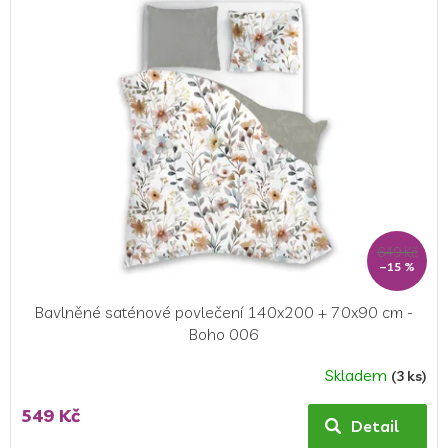
649 Kč
–15 %
Bavlněné saténové povlečení 140x200 + 70x90 cm -
Boho 006
Skladem
(3 ks)
549 Kč
Detail