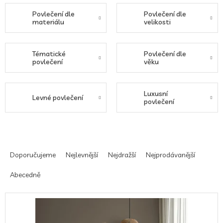
Povlečení dle
Povlečení dle
materiálu
velikosti
Tématické
Povlečení dle
povlečení
věku
Luxusní
Levné povlečení
povlečení
Ř
a
Doporučujeme
Nejlevnější
Nejdražší
Nejprodávanější
z
e
Abecedně
n
í
V
p
ý
r
p