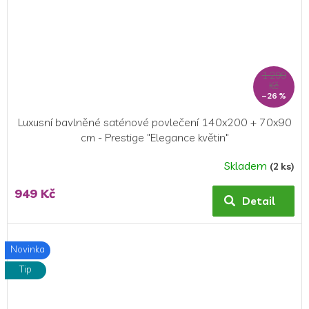
1 299
Kč
–26 %
Luxusní bavlněné saténové povlečení 140x200 + 70x90
cm - Prestige "Elegance květin"
Skladem
(2 ks)
949 Kč
Detail
Novinka
Tip