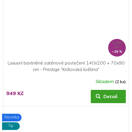
1 299
Kč
–26 %
Luxusní bavlněné saténové povlečení 140x200 + 70x90
cm - Prestige "Královská květina"
Skladem
(2 ks)
949 Kč
Detail
Novinka
Tip