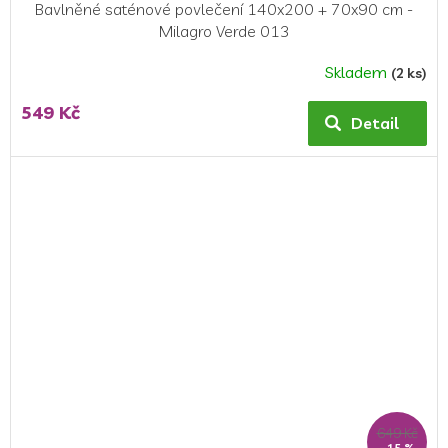
Bavlněné saténové povlečení 140x200 + 70x90 cm -
Milagro Verde 013
Skladem
(2 ks)
Průměrné
hodnocení
549 Kč
produktu
Detail
je
5,0
z
5
hvězdiček.
649 Kč
–15 %