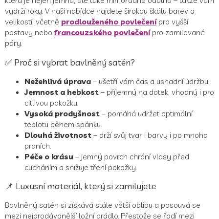
l
vydrží roky. V naší nabídce najdete širokou škálu barev a
velikostí, včetně
prodlouženého povlečení
pro vyšší
postavy nebo
francouzského povlečení
pro zamilované
páry.
✅ Proč si vybrat bavlněný satén?
Nežehlivá úprava
– ušetří vám čas a usnadní údržbu.
Jemnost a hebkost
– příjemný na dotek, vhodný i pro
citlivou pokožku.
Vysoká prodyšnost
– pomáhá udržet optimální
teplotu během spánku.
Dlouhá životnost
– drží svůj tvar i barvy i po mnoha
praních.
Péče o krásu
– jemný povrch chrání vlasy před
cucháním a snižuje tření pokožky.
📌 Luxusní materiál, který si zamilujete
Bavlněný satén si získává stále větší oblibu a posouvá se
mezi nejprodávanější ložní prádlo. Přestože se řadí mezi