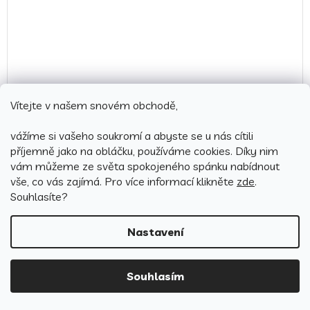
Vítejte v našem snovém obchodě,
vážíme si vašeho soukromí a abyste se u nás cítili
příjemně jako na obláčku, používáme cookies.
Díky nim
1 299
Kč
vám můžeme ze světa spokojeného spánku nabídnout
–26 %
vše, co vás zajímá. Pro v
íce informací klikněte
zde
.
Souhlasíte?
Luxusní bavlněné saténové povlečení 140x200 + 70x90
cm - Prestige "Písečná elegance"
Nastavení
Skladem
(2 ks)
949 Kč
Souhlasím
Detail