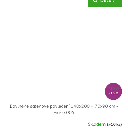
Detail
je
5,0
z
5
hvězdiček.
649 Kč
–15 %
Bavlněné saténové povlečení 140x200 + 70x90 cm -
Piano 005
Skladem
(>10 ks)