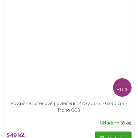
649 Kč
–15 %
Bavlněné saténové povlečení 140x200 + 70x90 cm -
Piano 003
Skladem
(8 ks)
Průměrné
hodnocení
549 Kč
produktu