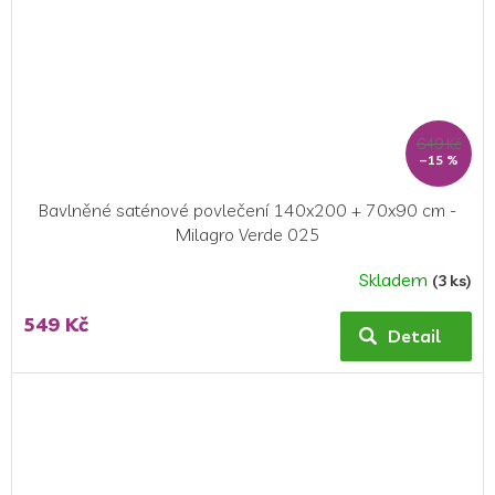
649 Kč
–15 %
Bavlněné saténové povlečení 140x200 + 70x90 cm -
Milagro Verde 025
Skladem
(3 ks)
Průměrné
hodnocení
549 Kč
produktu
Detail
je
5,0
z
5
hvězdiček.