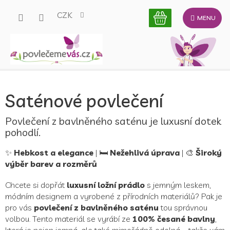
Přejít
CZK
na
obsah
P
Saténové povlečení
o
s
t
Povlečení z bavlněného saténu je luxusní dotek
r
pohodlí.
a
n
✨
Hebkost a elegance
| 🛏️
Nežehlivá úprava
| 🎨
Široký
n
výběr barev a rozměrů
í
Chcete si dopřát
luxusní ložní prádlo
s jemným leskem,
p
módním designem a vyrobené z přírodních materiálů? Pak je
a
pro vás
povlečení z bavlněného saténu
tou správnou
n
volbou. Tento materiál se vyrábí ze
100% česané bavlny
,
e
která je nejen jemná, ale také mimořádně odolná – takže vám