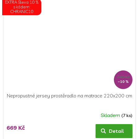
EXTRA Sleva 10 %
s kódem:
CHRANIC10
749 Kč
–10 %
Nepropustné jersey prostěradlo na matrace 220x200 cm
Skladem
(7 ks)
Průměrné
hodnocení
669 Kč
produktu
Detail
je