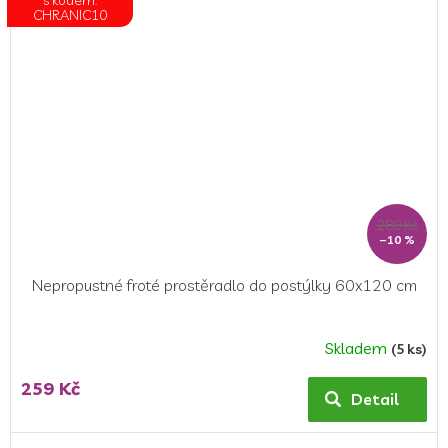
CHRANIC10
289 Kč
–10 %
Nepropustné froté prostěradlo do postýlky 60x120 cm
Skladem
(5 ks)
Průměrné
hodnocení
259 Kč
produktu
Detail
je
5,0