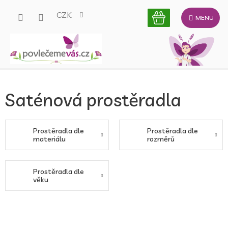
Přejít
CZK
na
obsah
Saténová prostěradla
Prostěradla dle
Prostěradla dle
materiálu
rozměrů
Prostěradla dle
věku
Ř