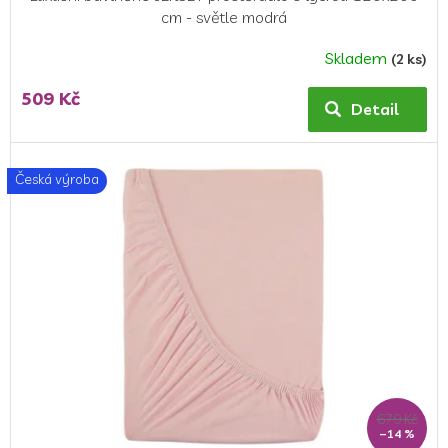
cm - světle modrá
Skladem
(2 ks)
509 Kč
Detail
Česká výroba
679 Kč
–14 %