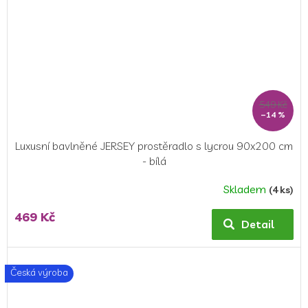
549 Kč
–14 %
Luxusní bavlněné JERSEY prostěradlo s lycrou 90x200 cm
- bílá
Skladem
(4 ks)
469 Kč
Detail
Česká výroba