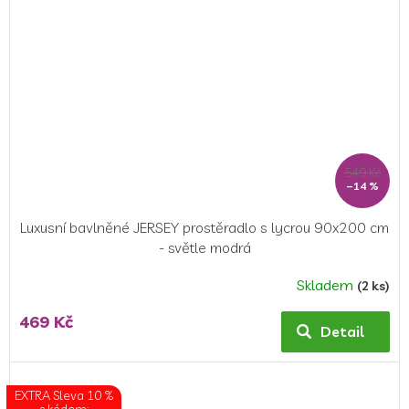
549 Kč
–14 %
Luxusní bavlněné JERSEY prostěradlo s lycrou 90x200 cm
- světle modrá
Skladem
(2 ks)
469 Kč
Detail
EXTRA Sleva 10 %
s kódem: