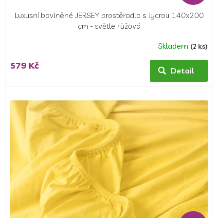
Luxusní bavlněné JERSEY prostěradlo s lycrou 140x200
cm - světle růžová
Skladem
(2 ks)
Průměrné
hodnocení
579 Kč
produktu
Detail
je
5,0
z
5
hvězdiček.