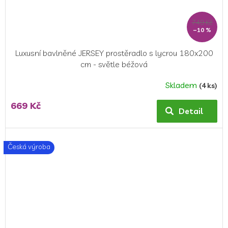
749 Kč
–10 %
Luxusní bavlněné JERSEY prostěradlo s lycrou 180x200
cm - světle béžová
Skladem
(4 ks)
Průměrné
hodnocení
669 Kč
produktu
Detail
je
5,0
z
Česká výroba
5
hvězdiček.