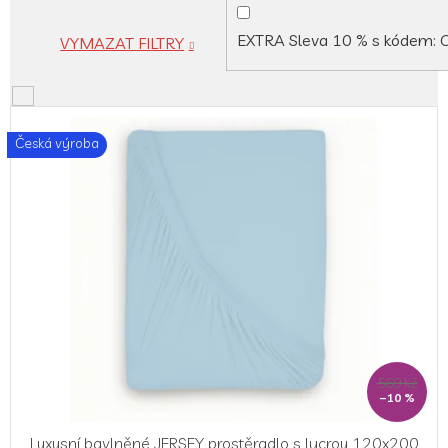
EXTRA Sleva 10 % s kódem:
VYMAZAT FILTRY
V
ý
Česká výroba
p
i
s
p
r
o
d
u
k
t
ů
569 Kč
–10 %
Luxusní bavlněné JERSEY prostěradlo s lycrou 120x200