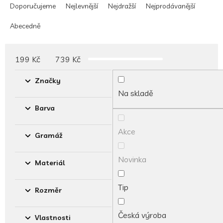
a
Doporučujeme
Nejlevnější
Nejdražší
Nejprodávanější
z
e
Abecedně
n
í
p
199
Kč
739
Kč
r
o
Značky
d
Na skladě
u
Barva
k
t
Akce
ů
Gramáž
Novinka
Materiál
Tip
Rozměr
Česká výroba
Vlastnosti