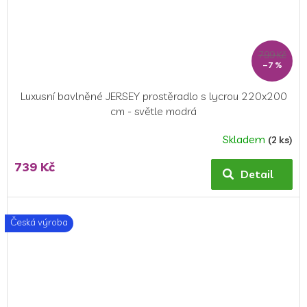
799 Kč
–7 %
Luxusní bavlněné JERSEY prostěradlo s lycrou 220x200
cm - světle modrá
Skladem
(2 ks)
739 Kč
Detail
Česká výroba