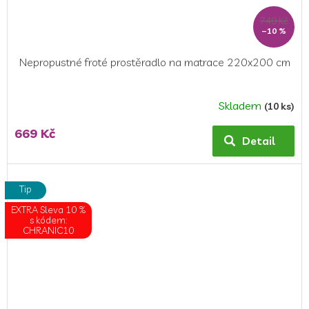
749 Kč
–10 %
Nepropustné froté prostěradlo na matrace 220x200 cm
Skladem
(10 ks)
Průměrné
hodnocení
669 Kč
produktu
Detail
je
5,0
z
Tip
5
EXTRA Sleva 10 %
hvězdiček.
s kódem:
CHRANIC10