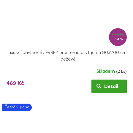
549 Kč
–14 %
Luxusní bavlněné JERSEY prostěradlo s lycrou 90x200 cm
- béžové
Skladem
(2 ks)
469 Kč
Detail
Česká výroba