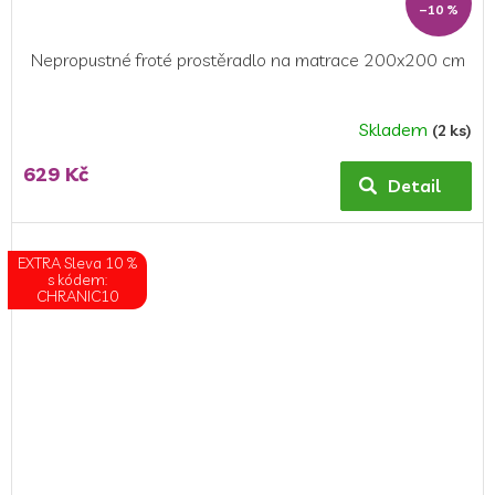
–10 %
Nepropustné froté prostěradlo na matrace 200x200 cm
Skladem
(2 ks)
Průměrné
hodnocení
629 Kč
produktu
Detail
je
5,0
z
EXTRA Sleva 10 %
5
s kódem:
CHRANIC10
hvězdiček.