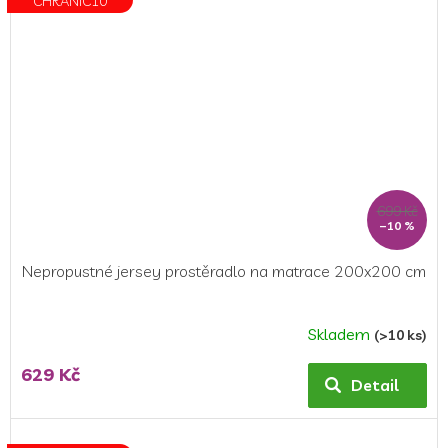
CHRANIC10
hvězdiček.
699 Kč
–10 %
Nepropustné jersey prostěradlo na matrace 200x200 cm
Skladem
(>10 ks)
629 Kč
Detail