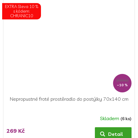
z
EXTRA Sleva 10 %
5
s kódem:
CHRANIC10
hvězdiček.
299 Kč
–10 %
Nepropustné froté prostěradlo do postýlky 70x140 cm
Skladem
(6 ks)
Průměrné
hodnocení
269 Kč
produktu
Detail