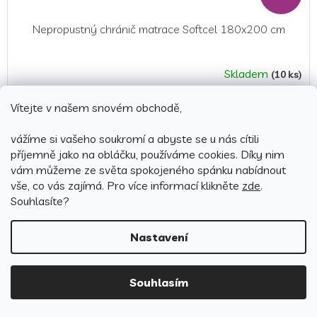
Nepropustný chránič matrace Softcel 180x200 cm
Skladem
(10 ks)
Průměrné
hodnocení
439 Kč
produktu
Vítejte v našem snovém obchodě,
Detail
je
5,0
vážíme si vašeho soukromí a abyste se u nás cítili
z
příjemně jako na obláčku, používáme cookies.
Díky nim
EXTRA Sleva 10 %
5
vám můžeme ze světa spokojeného spánku nabídnout
s kódem:
CHRANIC10
hvězdiček.
vše, co vás zajímá. Pro v
íce informací klikněte
zde
.
Souhlasíte?
Nastavení
Souhlasím