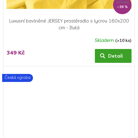
579 Kč
–39 %
Luxusní bavlněné JERSEY prostěradlo s lycrou 160x200
cm - žlutá
Skladem
(>10 ks)
Průměrné
hodnocení
349 Kč
produktu
Detail
je
4,0
z
Česká výroba
5
hvězdiček.