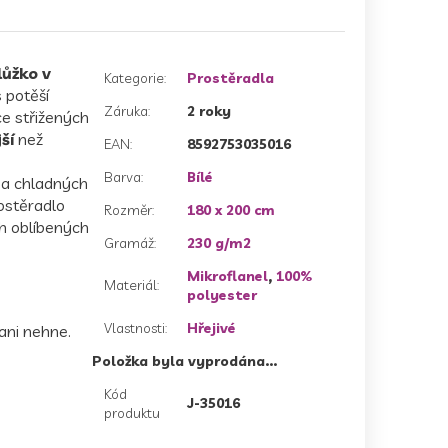
lůžko v
Kategorie
:
Prostěradla
 potěší
Záruka
:
2 roky
ce střižených
ší
než
EAN
:
8592753035016
Barva
:
Bílé
 za chladných
rostěradlo
Rozměr
:
180 x 200 cm
ch oblíbených
Gramáž
:
230 g/m2
Mikroflanel
,
100%
Materiál
:
polyester
Vlastnosti
:
Hřejivé
 ani nehne.
Položka byla vyprodána…
Kód
J-35016
produktu