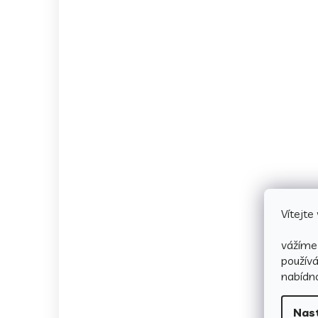
Vítejt
vážíme 
použív
nabídno
Nas