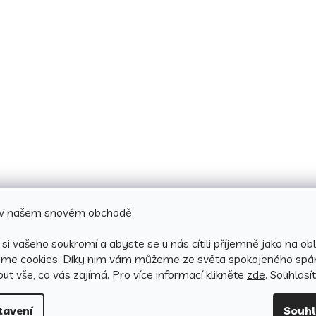
e v našem snovém obchodě,
si vašeho soukromí a abyste se u nás cítili příjemně jako na obl
áme cookies.
Díky nim vám můžeme ze světa spokojeného spá
ut vše, co vás zajímá. Pro v
íce informací klikněte
zde
. Souhlasí
tavení
Souh