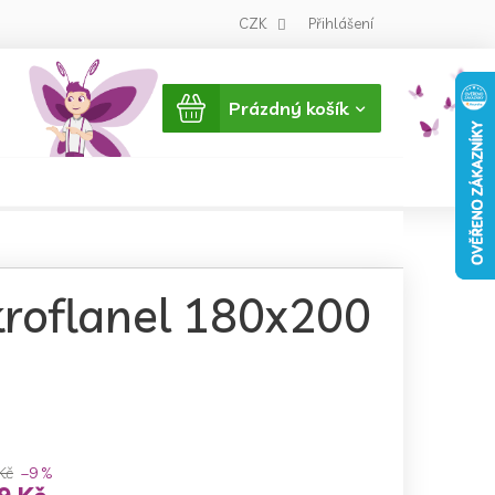
CZK
Přihlášení
Nákupní
Prázdný košík
košík
kroflanel 180x200
Kč
–9 %