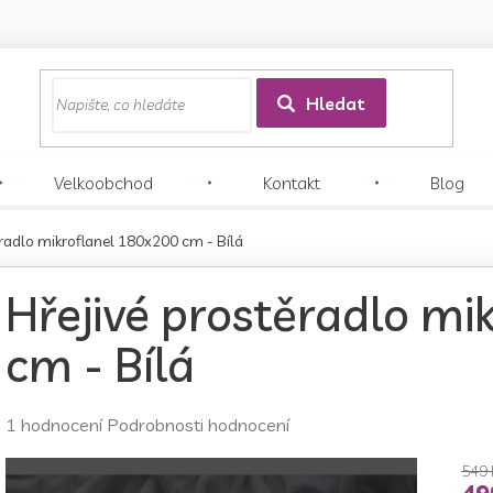
z
Hledat
Velkoobchod
Kontakt
Blog
ěradlo mikroflanel 180x200 cm - Bílá
Hřejivé prostěradlo mi
cm - Bílá
Průměrné
1 hodnocení
Podrobnosti hodnocení
hodnocení
produktu
549 