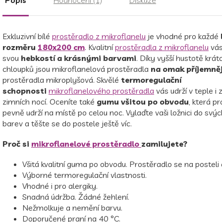
Exkluzivní bílé
prostěradlo z mikroflanelu
je vhodné pro každé
rozměru
180x200 cm
. Kvalitní
prostěradla z mikroflanelu
vás
svou
hebkostí a krásnými barvami
. Díky vyšší hustotě krát
chloupků jsou mikroflanelová prostěradla
na omak příjemněj
prostěradla mikroplyšová. Skvělé
termoregulační
schopnosti
mikroflanelového prostěradla
vás udrží v teple i
zimních nocí. Oceníte také
gumu všitou po obvodu
, která p
pevně udrží na místě po celou noc. Vylaďte vaši ložnici do svý
barev a těšte se do postele ještě víc.
Proč si
mikroflanelové prostěradlo
zamilujete?
Všitá kvalitní guma po obvodu. Prostěradlo se na posteli
Výborné termoregulační vlastnosti.
Vhodné i pro alergiky.
Snadná údržba. Žádné žehlení.
Nežmolkuje a nemění barvu.
Doporučené praní na 40 °C.