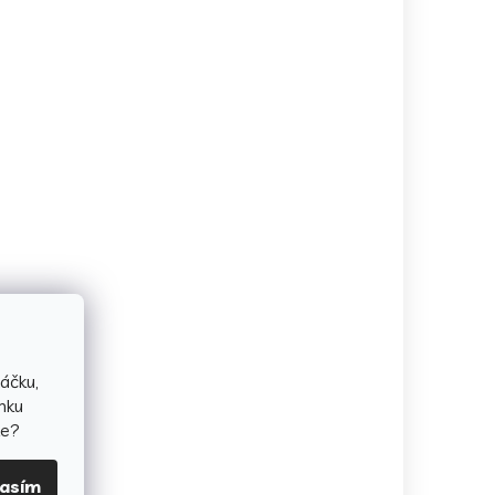
áčku,
nku
te?
lasím