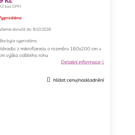
9 Kč
Kč bez DPH
ná
Vyprodáno
a:
žeme doručit do:
8.10.2026
žka byla vyprodána…
stěradlo z mikroflanelu o rozměru 180x200 cm +
cm výška odšitého rohu.
Detailní informace