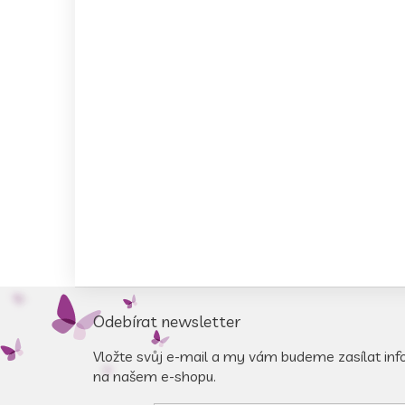
Z
á
Odebírat newsletter
p
a
Vložte svůj e-mail a my vám budeme zasílat in
t
na našem e-shopu.
í