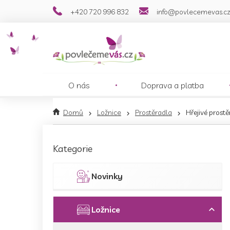
Přejít
+420 720 996 832
info@povlecemevas.c
na
obsah
O nás
Doprava a platba
Domů
Ložnice
Prostěradla
Hřejivé prost
P
o
Přeskočit
Kategorie
s
kategorie
t
r
Novinky
a
n
n
Ložnice
í