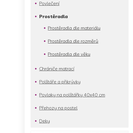
p
Povlečení
a
n
Prostěradla
e
l
Prostěradla dle materiálu
Prostěradla dle rozměrů
Prostěradla dle věku
Chrániče matrací
Polštáře a přikrývky
Povlaky na polštářky 40x40 cm
Přehozy na postel
Deky