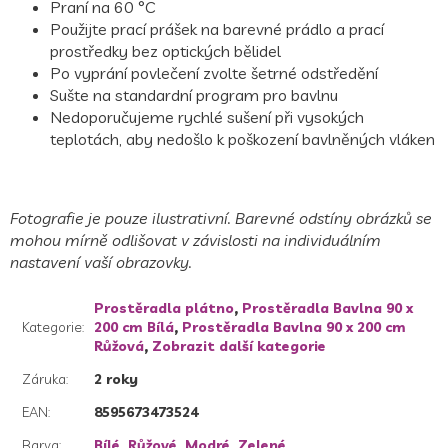
Praní na 60 °C
Použijte prací prášek na barevné prádlo a prací
prostředky bez optických bělidel
Po vyprání povlečení zvolte šetrné odstředění
Sušte na standardní program pro bavlnu
Nedoporučujeme rychlé sušení při vysokých
teplotách, aby nedošlo k poškození bavlněných vláken
Fotografie je pouze ilustrativní. Barevné odstíny obrázků se
mohou mírně odlišovat v závislosti na individuálním
nastavení vaší obrazovky.
Prostěradla plátno
,
Prostěradla Bavlna 90 x
Kategorie
:
200 cm Bílá
,
Prostěradla Bavlna 90 x 200 cm
Růžová
,
Zobrazit další kategorie
Záruka
:
2 roky
EAN
:
8595673473524
Barva
:
Bílé
,
Růžové
,
Modré
,
Zelené