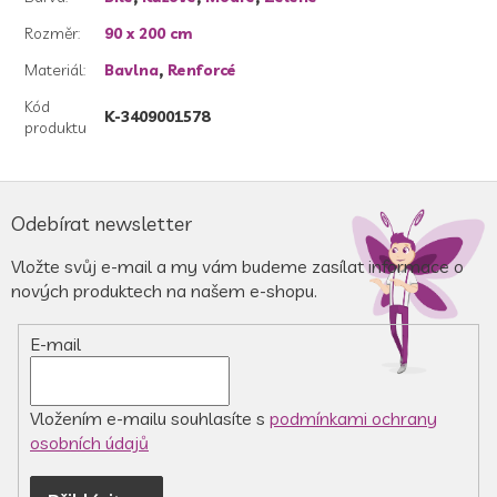
Rozměr
:
90 x 200 cm
Materiál
:
Bavlna
,
Renforcé
Kód
K-3409001578
produktu
Z
á
Odebírat newsletter
p
a
Vložte svůj e-mail a my vám budeme zasílat informace o
t
nových produktech na našem e-shopu.
í
E-mail
Vložením e-mailu souhlasíte s
podmínkami ochrany
osobních údajů