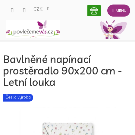
Přejít
CZK
na
obsah
Bavlněné napínací
prostěradlo 90x200 cm -
Letní louka
Česká výroba