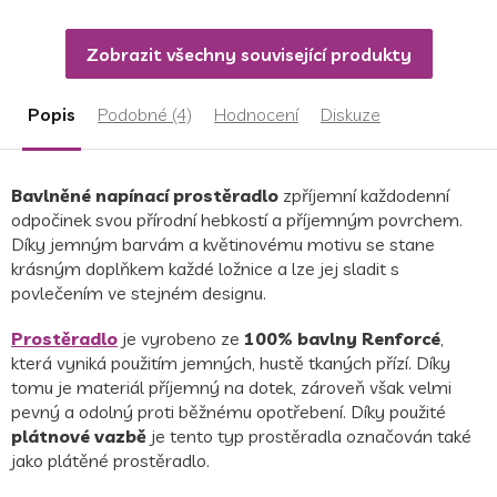
Zobrazit všechny související produkty
Popis
Podobné (4)
Hodnocení
Diskuze
Bavlněné napínací prostěradlo
zpříjemní každodenní
odpočinek svou přírodní hebkostí a příjemným povrchem.
Díky jemným barvám a květinovému motivu se stane
krásným doplňkem každé ložnice a lze jej sladit s
povlečením ve stejném designu.
Prostěradlo
je vyrobeno ze
100% bavlny Renforcé
,
která vyniká použitím jemných, hustě tkaných přízí. Díky
tomu je materiál příjemný na dotek, zároveň však velmi
pevný a odolný proti běžnému opotřebení. Díky použité
plátnové vazbě
je tento typ prostěradla označován také
jako plátěné prostěradlo.