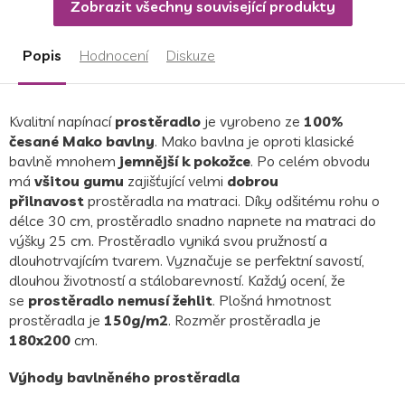
Zobrazit všechny související produkty
hvězdiček.
Popis
Hodnocení
Diskuze
Kvalitní napínací
prostěradlo
je vyrobeno
ze
100%
česané Mako bavlny
. Mako bavlna je oproti klasické
bavlně mnohem
jemnější k pokožce
.
Po celém obvodu
má
všitou gumu
zajišťující velmi
dobrou
přilnavost
prostěradla na matraci. Díky odšitému rohu o
délce 30 cm, prostěradlo snadno napnete na matraci do
výšky 25 cm.
Prostěradlo vyniká svou pružností a
dlouhotrvajícím tvarem. Vyznačuje se perfektní savostí,
dlouhou životností a stálobarevností. Každý ocení, že
se
prostěradlo nemusí žehlit
. Plošná hmotnost
prostěradla je
150g/m2
.
Rozměr prostěradla je
180x200
cm.
Výhody bavlněného prostěradla