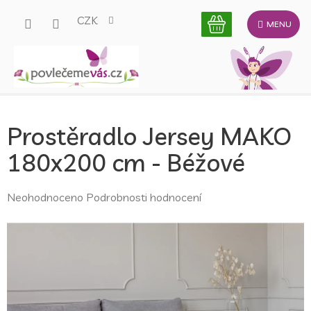
Přejít
CZK
na
obsah
Prostěradlo Jersey MAKO
180x200 cm - Béžové
Průměrné
Neohodnoceno
Podrobnosti hodnocení
hodnocení
produktu
je
0,0
z
5
hvězdiček.