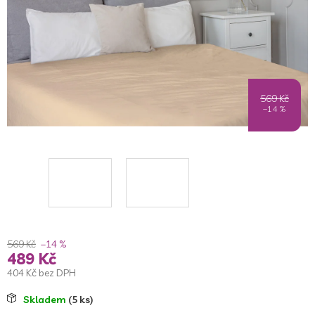
569 Kč
–14 %
569 Kč
–14 %
489 Kč
404 Kč bez DPH
Měrná
Skladem
(5 ks)
cena: