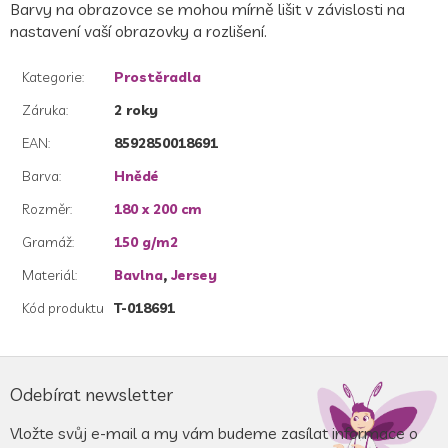
Barvy na obrazovce se mohou mírně lišit v závislosti na
nastavení vaší obrazovky a rozlišení.
Kategorie
:
Prostěradla
Záruka
:
2 roky
EAN
:
8592850018691
Barva
:
Hnědé
Rozměr
:
180 x 200 cm
Gramáž
:
150 g/m2
Materiál
:
Bavlna
,
Jersey
Kód produktu
T-018691
Z
á
Odebírat newsletter
p
a
Vložte svůj e-mail a my vám budeme zasílat informace o