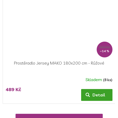
569 Kč
–14 %
Prostěradlo Jersey MAKO 180x200 cm - Růžové
Skladem
(8 ks)
Průměrné
hodnocení
489 Kč
produktu
Detail
je
5,0
z
5