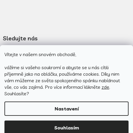
Sledujte nás
Novinky na facebooku
Vítejte v našem snovém obchodě,
Novinky na instagramu
vážíme si vašeho soukromí a abyste se u nás cítili
příjemně jako na obláčku, používáme cookies.
Díky nim
vám můžeme ze světa spokojeného spánku nabídnout
vše, co vás zajímá. Pro v
íce informací klikněte
zde
.
Souhlasíte?
Nastavení
Vytvořil Shoptet
Souhlasím