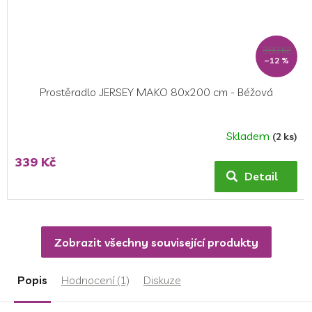
389 Kč
–12 %
Prostěradlo JERSEY MAKO 80x200 cm - Béžová
Skladem
(2 ks)
Průměrné
hodnocení
339 Kč
produktu
Detail
je
5,0
z
5
Zobrazit všechny související produkty
hvězdiček.
Popis
Hodnocení (1)
Diskuze