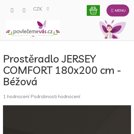
Přejít
CZK
na
obsah
Prostěradlo JERSEY
COMFORT 180x200 cm -
Béžová
Průměrné
1 hodnocení
Podrobnosti hodnocení
hodnocení
produktu
je
5,0
z