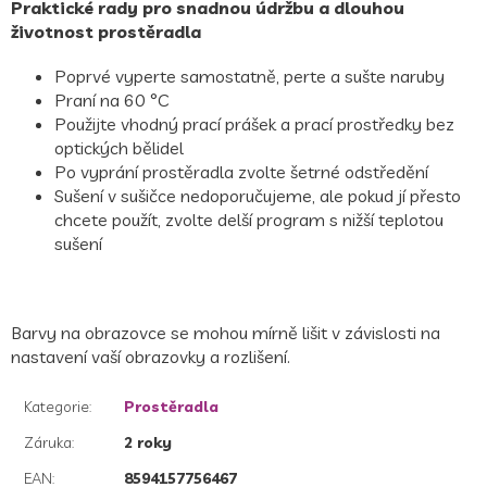
Praktické rady pro snadnou údržbu a dlouhou
životnost prostěradla
Poprvé vyperte samostatně, perte a sušte naruby
Praní na 60 °C
Použijte vhodný prací prášek a prací prostředky bez
optických bělidel
Po vyprání prostěradla zvolte šetrné odstředění
Sušení v sušičce nedoporučujeme, ale pokud jí přesto
chcete použít, zvolte delší program s nižší teplotou
sušení
Barvy na obrazovce se mohou mírně lišit v závislosti na
nastavení vaší obrazovky a rozlišení.
Kategorie
:
Prostěradla
Záruka
:
2 roky
EAN
:
8594157756467