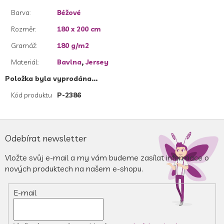
Barva
:
Béžové
Rozměr
:
180 x 200 cm
Gramáž
:
180 g/m2
Materiál
:
Bavlna
,
Jersey
Položka byla vyprodána…
Kód produktu
P-2386
Z
á
Odebírat newsletter
p
a
Vložte svůj e-mail a my vám budeme zasílat informace o
t
nových produktech na našem e-shopu.
í
E-mail