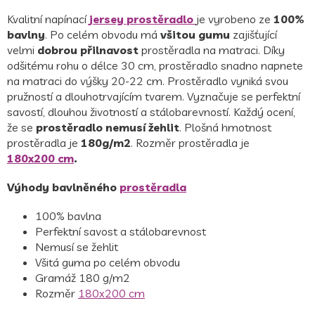
Kvalitní napínací
jersey
prostěradlo
je vyrobeno
ze
100%
bavlny
.
Po celém obvodu má
všitou gumu
zajišťující
velmi
dobrou přilnavost
prostěradla na matraci. Díky
odšitému rohu o délce 30 cm, prostěradlo snadno napnete
na matraci do výšky 20-22 cm.
Prostěradlo vyniká svou
pružností a dlouhotrvajícím tvarem. Vyznačuje se perfektní
savostí, dlouhou životností a stálobarevností. Každý ocení,
že se
prostěradlo nemusí žehlit
. Plošná hmotnost
prostěradla je
180g/m2
.
Rozměr prostěradla je
180x200 cm
.
Výhody bavlněného
prostěradla
100% bavlna
Perfektní savost a stálobarevnost
Nemusí se žehlit
Všitá guma po celém obvodu
Gramáž 180 g/m2
Rozměr
180x200 cm