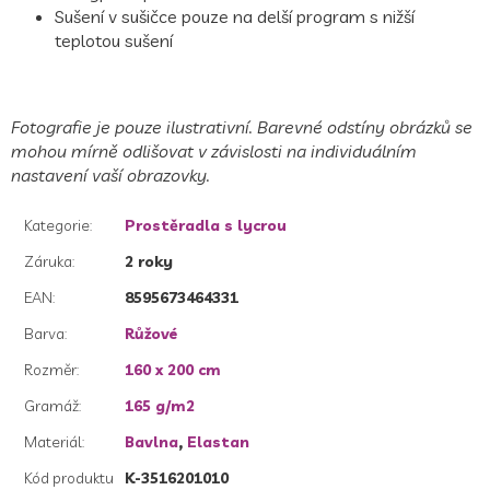
Sušení v sušičce pouze na delší program s nižší
teplotou sušení
Fotografie je pouze ilustrativní. Barevné odstíny obrázků se
mohou mírně odlišovat v závislosti na individuálním
nastavení vaší obrazovky.
Kategorie
:
Prostěradla s lycrou
Záruka
:
2 roky
EAN
:
8595673464331
Barva
:
Růžové
Rozměr
:
160 x 200 cm
Gramáž
:
165 g/m2
Materiál
:
Bavlna
,
Elastan
Kód produktu
K-3516201010