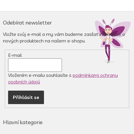
Z
á
Odebírat newsletter
p
a
Vložte svůj e-mail a my vám budeme zasílat informace o
t
nových produktech na našem e-shopu.
í
E-mail
Vložením e-mailu souhlasíte s
podmínkami ochrany
osobních údajů
Přihlásit se
Hlavní kategorie