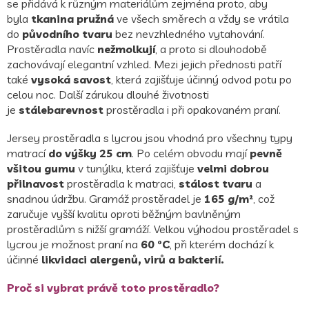
se přidává k různým materiálům zejména proto, aby
byla
tkanina pružná
ve všech směrech a vždy se vrátila
do
původního tvaru
bez nevzhledného vytahování.
Prostěradla navíc
nežmolkují
, a proto si dlouhodobě
zachovávají elegantní vzhled. Mezi jejich přednosti patří
také
vysoká savost
, která zajišťuje účinný odvod potu po
celou noc. Další zárukou dlouhé životnosti
je
stálebarevnost
prostěradla i při opakovaném praní.
Jersey prostěradla s lycrou jsou vhodná pro všechny typy
matrací
do výšky 25 cm
. Po celém obvodu mají
pevně
všitou gumu
v tunýlku, která zajišťuje
velmi dobrou
přilnavost
prostěradla k matraci,
stálost tvaru
a
snadnou údržbu. Gramáž prostěradel je
165 g/m²
, což
zaručuje vyšší kvalitu oproti běžným bavlněným
prostěradlům s nižší gramáží. Velkou výhodou prostěradel s
lycrou je možnost praní na
60 °C
, při kterém dochází k
účinné
likvidaci alergenů, virů a bakterií.
Proč si vybrat právě toto prostěradlo?