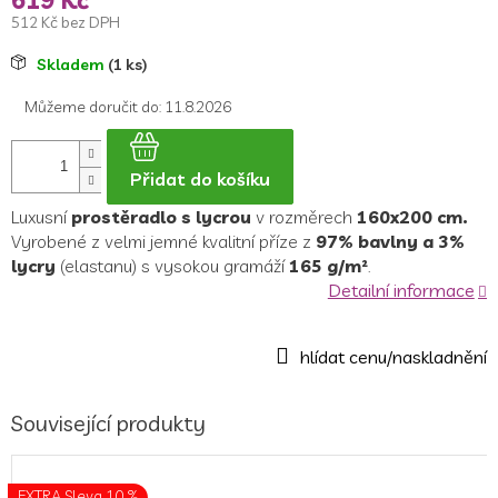
512 Kč bez DPH
Měrná
Skladem
(1 ks)
cena:
Můžeme doručit do:
11.8.2026
Přidat do košíku
Luxusní
prostěradlo s lycrou
v rozměrech
160x200 cm.
Vyrobené z velmi jemné kvalitní příze z
97% bavlny a 3%
lycry
(elastanu) s v
ysokou gramáží
165 g/m²
.
Detailní informace
Související produkty
EXTRA Sleva 10 %