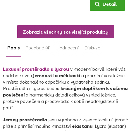
produktu
Detail
je
4,8
z
5
Zobrazit všechny související produkty
hvězdiček.
Popis
Podobné (4)
Hodnocení
Diskuze
Luxusní
prostěradlo s lycrou
v moderní barvě, které vás
nadchne svou
jemností a měkkostí
a promění vaši ložnici
v místo dokonalého odpočinku a vydatného spánku.
Prostěradla s lycrou budou
krásným doplňkem k vašemu
povlečení
a harmonicky doladí celkový vzhled ložnice,
protože povlečení a prostěradlo k sobě neodmyslitelně
patří.
Jersey prostěradla
jsou vyrobena z vysoce kvalitní, jemné
příze s příměsí malého množství
elastanu
. Lycra (elastan)