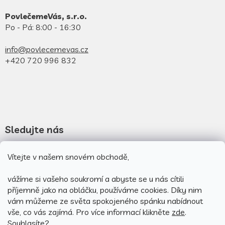
PovlečemeVás, s.r.o.
Po - Pá: 8:00 - 16:30
info@povlecemevas.cz
+420 720 996 832
Sledujte nás
Novinky na facebooku
Vítejte v našem snovém obchodě,
Novinky na instagramu
vážíme si vašeho soukromí a abyste se u nás cítili
příjemně jako na obláčku, používáme cookies.
Díky nim
vám můžeme ze světa spokojeného spánku nabídnout
vše, co vás zajímá. Pro v
íce informací klikněte
zde
.
Souhlasíte?