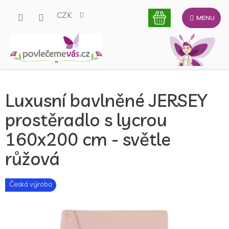
Přejít
CZK
na
obsah
Luxusní bavlněné JERSEY
prostěradlo s lycrou
160x200 cm - světle
růžová
Česká výroba