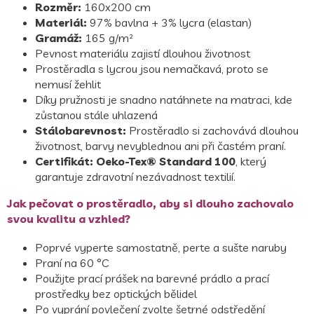
Rozměr:
160x200 cm
Materiál:
97% bavlna + 3% lycra (elastan)
Gramáž:
165 g/m²
Pevnost materiálu zajistí dlouhou životnost
Prostěradla s lycrou jsou nemačkavá, proto se
nemusí žehlit
Díky pružnosti je snadno natáhnete na matraci, kde
zůstanou stále uhlazená
Stálobarevnost:
Prostěradlo si zachovává dlouhou
životnost, barvy nevyblednou ani při častém praní.
Certifikát:
Oeko-Tex® Standard 100
, který
garantuje zdravotní nezávadnost textilií.
Jak pečovat o prostěradlo, aby si dlouho zachovalo
svou kvalitu a vzhled?
Poprvé vyperte samostatně, perte a sušte naruby
Praní na 60 °C
Použijte prací prášek na barevné prádlo a prací
prostředky bez optických bělidel
Po vyprání povlečení zvolte šetrné odstředění