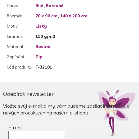
Barva
:
Bílé
,
Barevné
Rozměr
:
70 x 90 cm
,
140 x 200 cm
Motiv
:
Listy
Gramáž
:
110 g/m2
Materiál
:
Bavlna
Zapínání
:
Zip
Kód produktu
F-32101
Z
á
Odebírat newsletter
p
a
Vložte svůj e-mail a my vám budeme zasílat informace o
t
nových produktech na našem e-shopu.
í
E-mail