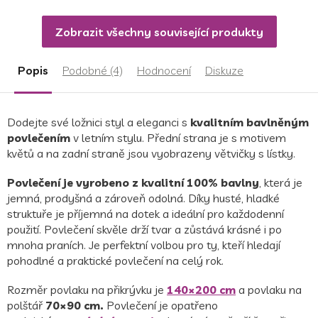
Zobrazit všechny související produkty
Popis
Podobné (4)
Hodnocení
Diskuze
Dodejte své ložnici styl a eleganci s
kvalitním bavlněným
povlečením
v letním stylu. Přední strana je s motivem
květů a na zadní straně jsou vyobrazeny větvičky s lístky.
Povlečení je vyrobeno z kvalitní 100% bavlny
, která je
jemná, prodyšná a zároveň odolná. Díky husté, hladké
struktuře je příjemná na dotek a ideální pro každodenní
použití. Povlečení skvěle drží tvar a zůstává krásné i po
mnoha praních. Je perfektní volbou pro ty, kteří hledají
pohodlné a praktické povlečení na celý rok.
Rozměr povlaku na přikrývku je
140×200 cm
a povlaku na
polštář
70×90 cm.
Povlečení je opatřeno