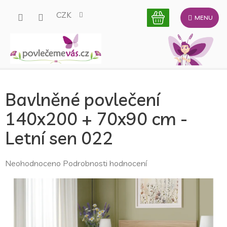
Přejít
CZK
na
obsah
Bavlněné povlečení
140x200 + 70x90 cm -
Letní sen 022
Průměrné
Neohodnoceno
Podrobnosti hodnocení
hodnocení
produktu
je
0,0
z