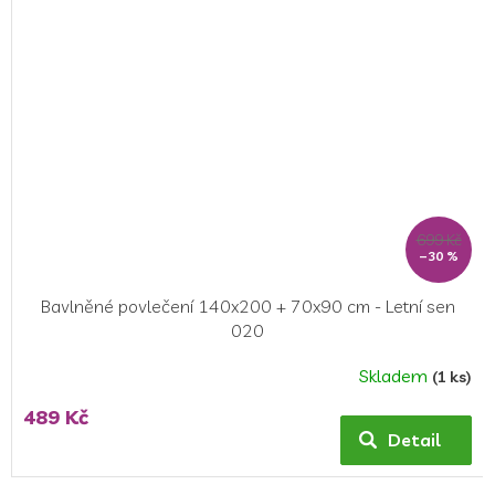
hvězdiček.
699 Kč
–30 %
Bavlněné povlečení 140x200 + 70x90 cm - Letní sen
020
Skladem
(1 ks)
489 Kč
Detail