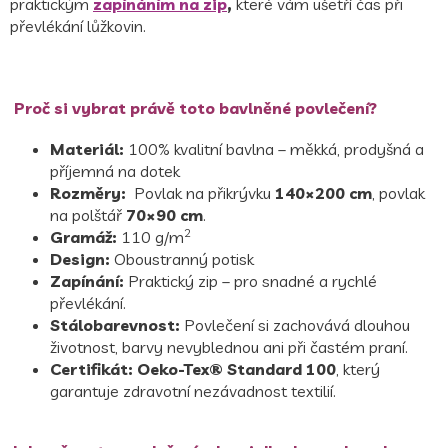
praktickým
zapínáním na zip
,
které vám ušetří čas při
převlékání lůžkovin.
Proč si vybrat právě toto bavlněné povlečení?
Materiál:
100% kvalitní bavlna – měkká, prodyšná a
příjemná na dotek
Rozměry:
Povlak na přikrývku
140×200 cm
, povlak
na polštář
70×90 cm
.
2
Gramáž:
110 g/m
Design:
Oboustranný potisk
Zapínání:
Praktický zip – pro snadné a rychlé
převlékání.
Stálobarevnost:
Povlečení si zachovává dlouhou
životnost, barvy nevyblednou ani při častém praní.
Certifikát:
Oeko-Tex® Standard 100
, který
garantuje zdravotní nezávadnost textilií.