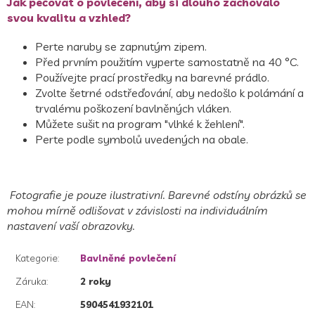
Jak pečovat o povlečení, aby si dlouho zachovalo
svou kvalitu a vzhled?
Perte naruby se zapnutým zipem.
Před prvním použitím vyperte samostatně na 40 °C.
Používejte prací prostředky na barevné prádlo.
Zvolte šetrné odstřeďování, aby nedošlo k polámání a
trvalému poškození bavlněných vláken.
Můžete sušit na program "vlhké k žehlení".
Perte podle symbolů uvedených na obale.
Fotografie je pouze ilustrativní. Barevné odstíny obrázků se
mohou mírně odlišovat v závislosti na individuálním
nastavení vaší obrazovky.
Kategorie
:
Bavlněné povlečení
Záruka
:
2 roky
EAN
:
5904541932101