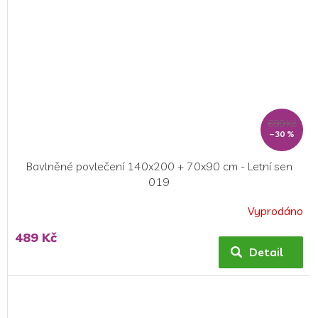
699 Kč
–30 %
Bavlněné povlečení 140x200 + 70x90 cm - Letní sen
019
Vyprodáno
Průměrné
hodnocení
489 Kč
produktu
Detail
je
5,0
z
5