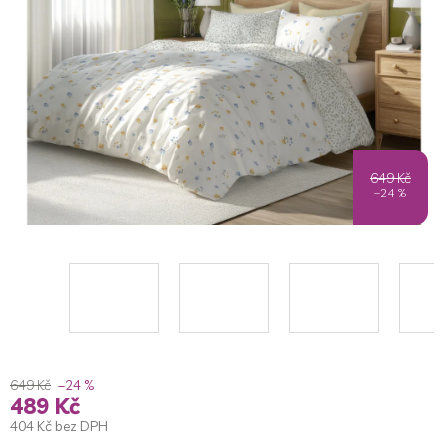
5
hvězdiček.
649 Kč
–24 %
649 Kč
–24 %
489 Kč
404 Kč bez DPH