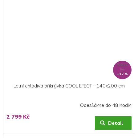
3 217
Kč
–12 %
Letní chladivá přikrývka COOL EFECT - 140x200 cm
Odesíláme do 48 hodin
Průměrné
hodnocení
2 799 Kč
produktu
Detail
je
5,0