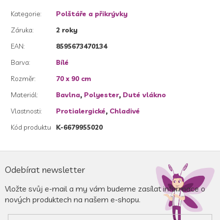
Kategorie
:
Polštáře a přikrývky
Záruka
:
2 roky
EAN
:
8595673470134
Barva
:
Bílé
Rozměr
:
70 x 90 cm
Materiál
:
Bavlna
,
Polyester
,
Duté vlákno
Vlastnosti
:
Protialergické
,
Chladivé
Kód produktu
K-6679955020
Z
á
Odebírat newsletter
p
a
Vložte svůj e-mail a my vám budeme zasílat informace o
t
nových produktech na našem e-shopu.
í