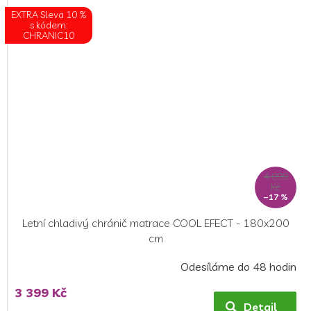
z
EXTRA Sleva 10 %
5
s kódem:
hvězdiček.
CHRANIC10
4 099
Kč
–17 %
Letní chladivý chránič matrace COOL EFECT - 180x200
cm
Odesíláme do 48 hodin
3 399 Kč
Detail