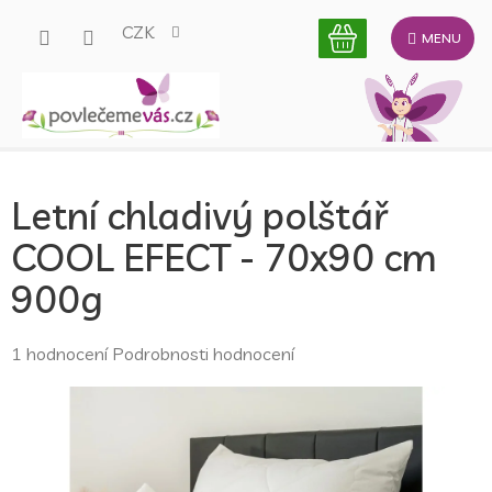
Přejít
CZK
na
obsah
Letní chladivý polštář
COOL EFECT - 70x90 cm
900g
Průměrné
1 hodnocení
Podrobnosti hodnocení
hodnocení
produktu
je
5,0
z