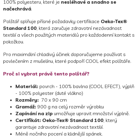
100% polyesteru, které je
nesléhavé a snadno se
načechrává
.
Polštář splňuje přísné požadavky certifikace
Oeko-Tex®
Standard 100
, která zaručuje zdravotní nezávadnost
textilií a všech použitých materiálů pro každodenní kontakt s
pokožkou.
Pro maximální chladivý účinek doporučujeme používat s
povlečením z mušelínu, které podpoří COOL efekt polštáře.
Proč si vybrat právě tento polštář?
Materiál:
povrch - 100% bavlna (COOL EFECT), výplň
- 100% polyester (duté vlákno)
Rozměry:
70 x 90 cm
Gramáž:
900 g na celý rozměr výrobku
Zapínání na zip
umožňuje upravit množství výplně.
Certifikát:
Oeko-Tex® Standard 100
, který
garantuje zdravotní nezávadnost textilií.
Méně nočního pocení a klidnější spánek.