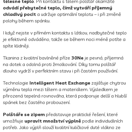
tělesné teplo
. Při kontaktu s tělem polštář okamžitě
odvádí přebytečné teplo, čímž vytváří příjemný
chladivý pocit
a udržuje optimální teplotu – i při změně
polohy během spánku.
I když nejste v přímém kontaktu s látkou, nadbytečné teplo
je efektivně odváděno, takže se během noci méně potíte a
spíte klidněji.
Tkanina z kvalitní bavlněné příze
30Ne
je pevná, příjemná
na dotek a odolná proti žmolkování. Díky tomu polštář
dlouho vydrží v perfektním stavu i při častém používání.
Technologie
Intelligent Heat Exchange
zajišťuje chytrou
výměnu tepla mezi tělem a materiálem. Výsledkem je
přirozená tepelná rovnováha, která podporuje delší a hlubší
spánek bez častého probouzení.
Polštáře se zipem
představuje praktické řešení, které
umožňuje
upravit množství výplně
podle individuálních
potřeb. Jako výplň slouží kvalitní kuličkové duté vlákno ze