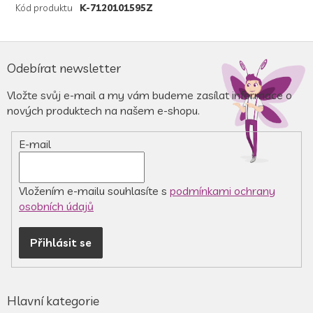
Kód produktu
K-7120101595Z
Z
á
Odebírat newsletter
p
a
Vložte svůj e-mail a my vám budeme zasílat informace o
t
nových produktech na našem e-shopu.
í
E-mail
Vložením e-mailu souhlasíte s
podmínkami ochrany
osobních údajů
Přihlásit se
Hlavní kategorie