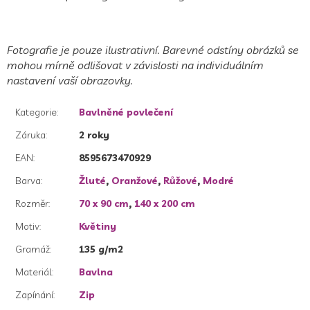
Fotografie je pouze ilustrativní. Barevné odstíny obrázků se
mohou mírně odlišovat v závislosti na individuálním
nastavení vaší obrazovky.
Kategorie
:
Bavlněné povlečení
Záruka
:
2 roky
EAN
:
8595673470929
Barva
:
Žluté
,
Oranžové
,
Růžové
,
Modré
Rozměr
:
70 x 90 cm
,
140 x 200 cm
Motiv
:
Květiny
Gramáž
:
135 g/m2
Materiál
:
Bavlna
Zapínání
:
Zip