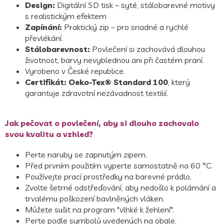
Design:
Digitální 5D tisk – syté, stálobarevné motivy
s realistickým efektem
Zapínání:
Praktický zip – pro snadné a rychlé
převlékání.
Stálobarevnost:
Povlečení si zachovává dlouhou
životnost, barvy nevyblednou ani při častém praní.
Vyrobeno v České republice.
Certifikát:
Oeko-Tex® Standard 100
, který
garantuje zdravotní nezávadnost textilií.
Jak pečovat o povlečení, aby si dlouho zachovalo
svou kvalitu a vzhled?
Perte naruby se zapnutým zipem.
Před prvním použitím vyperte samostatně na 60 °C.
Používejte prací prostředky na barevné prádlo.
Zvolte šetrné odstřeďování, aby nedošlo k polámání a
trvalému poškození bavlněných vláken.
Můžete sušit na program "vlhké k žehlení".
Perte podle symbolů uvedených na obale.