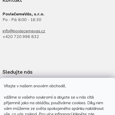
PovlečemeVás, s.r.o.
Po - Pá: 8:00 - 16:30
info@povlecemevas.cz
+420 720 996 832
Sledujte nás
Novinky na facebooku
Vítejte v našem snovém obchodě,
Novinky na instagramu
vážíme si vašeho soukromí a abyste se u nás cítili
příjemně jako na obláčku, používáme cookies.
Díky nim
vám můžeme ze světa spokojeného spánku nabídnout
vše, co vás zajímá. Pro v
íce informací klikněte
zde
.