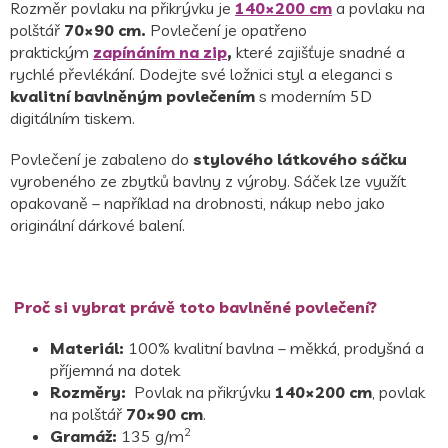
Rozměr povlaku na přikrývku je
140×200 cm
a povlaku na
polštář
70×90 cm.
Povlečení je opatřeno
praktickým
zapínáním na zip
,
které zajišťuje snadné a
rychlé převlékání. Dodejte své ložnici styl a eleganci s
kvalitní bavlněným povlečením
s moderním 5D
digitálním tiskem.
Povlečení je zabaleno do
stylového látkového sáčku
vyrobeného ze zbytků bavlny z výroby. Sáček lze využít
opakovaně – například na drobnosti, nákup nebo jako
originální dárkové balení.
Proč si vybrat právě toto bavlněné povlečení?
Materiál:
100% kvalitní bavlna – měkká, prodyšná a
příjemná na dotek
Rozměry:
Povlak na přikrývku
140×200 cm
, povlak
na polštář
70×90 cm
.
2
Gramáž:
135 g/m