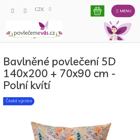
Přejít
CZK
na
obsah
Bavlněné povlečení 5D
140x200 + 70x90 cm -
Polní kvítí
Česká výroba