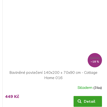
549 Kč
–18 %
Bavlněné povlečení 140x200 + 70x90 cm - Cottage
Home 016
Skladem
(3 ks)
Průměrné
hodnocení
449 Kč
produktu
Detail
je