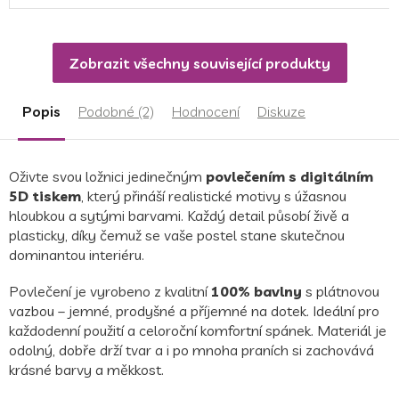
5,0
z
5
Zobrazit všechny související produkty
hvězdiček.
Popis
Podobné (2)
Hodnocení
Diskuze
Oživte svou ložnici jedinečným
povlečením s digitálním
5D tiskem
, který přináší realistické motivy s úžasnou
hloubkou a sytými barvami. Každý detail působí živě a
plasticky, díky čemuž se vaše postel stane skutečnou
dominantou interiéru.
Povlečení je vyrobeno z kvalitní
100% bavlny
s plátnovou
vazbou – jemné, prodyšné a příjemné na dotek. Ideální pro
každodenní použití a celoroční komfortní spánek. Materiál je
odolný, dobře drží tvar a i po mnoha praních si zachovává
krásné barvy a měkkost.