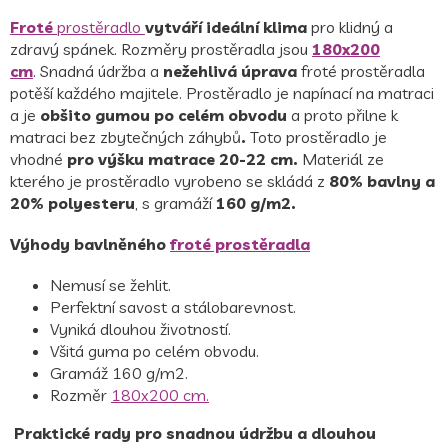
Froté
prostěradlo
vytváří ideální klima
pro klidný a
zdravý spánek. Rozměry prostěradla jsou
180x200
cm
. Snadná údržba a
nežehlivá úprava
froté prostěradla
potěší každého majitele. Prostěradlo je napínací na matraci
a je
obšito gumou po celém obvodu
a
proto přilne k
matraci bez zbytečných záhybů
.
Toto prostěradlo je
vhodné
pro výšku matrace 20-22 cm.
Materiál ze
kterého je prostěradlo vyrobeno se skládá z
80% bavlny a
20% polyesteru
, s gramáží
160 g/m2.
Výhody bavlněného
froté prostěradla
Nemusí se žehlit.
Perfektní savost a stálobarevnost.
Vyniká dlouhou životností.
Všitá guma po celém obvodu.
Gramáž 160 g/m2.
Rozměr
180x200 cm.
Praktické rady pro snadnou údržbu a dlouhou