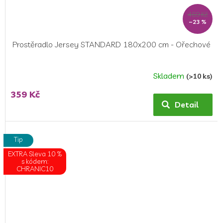
469 Kč
–23 %
Prostěradlo Jersey STANDARD 180x200 cm - Ořechové
Skladem
(>10 ks)
Průměrné
hodnocení
359 Kč
produktu
Detail
je
5,0
z
Tip
5
hvězdiček.
EXTRA Sleva 10 %
s kódem:
CHRANIC10