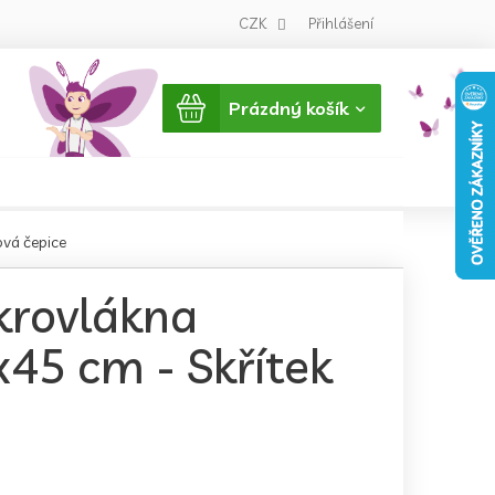
CZK
Přihlášení
Nákupní
Prázdný košík
košík
ová čepice
krovlákna
45 cm - Skřítek