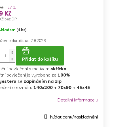
Kč
–27 %
9 Kč
Kč bez DPH
ná
Skladem
(4 ks)
a:
žeme doručit do:
7.8.2026
Přidat do košíku
oční povlečení s motivem
skřítka
.
itní povlečení je vyrobeno ze
100%
yesteru
se
zapínáním na zip
.
lečení o rozměru
140x200 + 70x90 + 45x45
Detailní informace