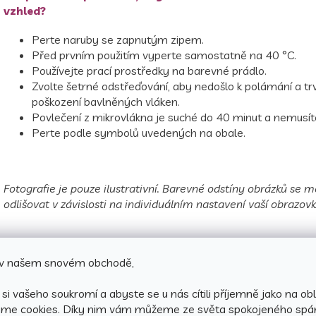
vzhled?
Perte naruby se zapnutým zipem.
Před prvním použitím vyperte samostatně na 40 °C.
Používejte prací prostředky na barevné prádlo.
Zvolte šetrné odstřeďování, aby nedošlo k polámání a t
poškození bavlněných vláken.
Povlečení z mikrovlákna je suché do 40 minut a nemusíte
Perte podle symbolů uvedených na obale.
Fotografie je pouze ilustrativní. Barevné odstíny obrázků se
odlišovat v závislosti na individuálním nastavení vaší obrazovk
e v našem snovém obchodě,
si vašeho soukromí a abyste se u nás cítili příjemně jako na obl
áme cookies.
Díky nim vám můžeme ze světa spokojeného spá