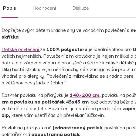
Popis
Hodnocení
Diskuze
Dopřejte svým dětem krásné sny ve vánočním povlečení s
m
skřítka
.
Dětské povlečení
ze
100% polyesteru
je ideální volbou pro 
vašich nejmenších. Povlečení z mikrovlákna je nejen měkké a 
dotek, ale zároveň výborně prodyšné a šetrné k citlivé dětské
Díky husté struktuře je méně náchylné k zachycování prachu 
vhodné pro alergiky. Povlečení z mikrovlákna se snadno pere,
a většinou nevyžaduje žehlení.
Rozměr povlaku na přikrývku je
140×200 cm,
povlaku na polš
cm a povlaku na polštářek 45x45 cm
, což odpovídá běžné v
velké dětské postele. Povlečení je opatřeno praktickým
zapín
zip,
které vám ušetří čas při převlékání lůžkovin.
Povlak na přikrývku má
jednostranný potisk
, povlak na polš
polštářek má
oboustranný potisk
.