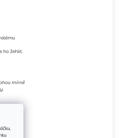
rvalému
 ho žehlit.
 mohou mírně
y.
áčku,
nku