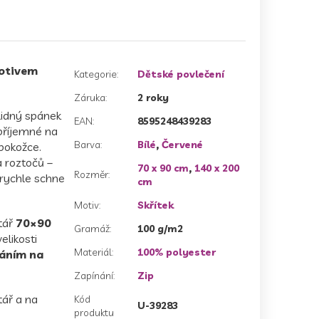
otivem
Kategorie
:
Dětské povlečení
Záruka
:
2 roky
klidný spánek
EAN
:
8595248439283
příjemné na
Barva
:
Bílé
,
Červené
 pokožce.
a roztočů –
70 x 90 cm
,
140 x 200
Rozměr
:
 rychle schne
cm
Motiv
:
Skřítek
tář
70×90
Gramáž
:
100 g/m2
elikosti
Materiál
:
100% polyester
áním na
Zapínání
:
Zip
tář a na
Kód
U-39283
produktu