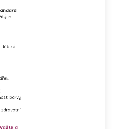
tandard
žitých
 dětské
ářek.
.
nost, barvy
e zdravotní
valitu a