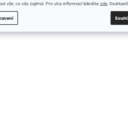
ut vše, co vás zajímá. Pro v
íce informací klikněte
zde
. Souhlasí
tavení
Souh