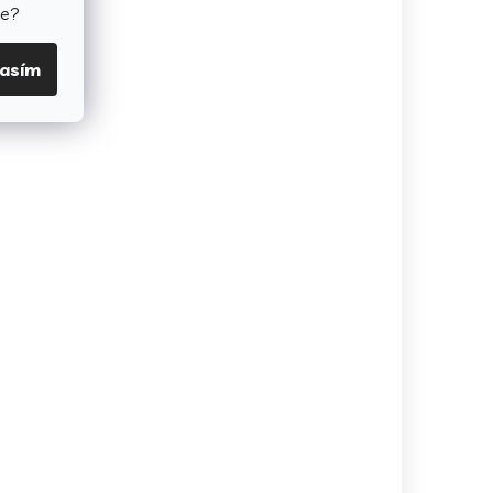
te?
lasím