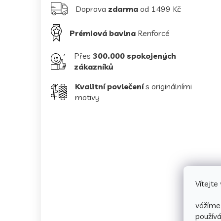
Doprava
zdarma
od 1499 Kč
Prémiová bavlna
Renforcé
Přes
300.000 spokojených
zákazníků
Kvalitní povlečení
s originálními
motivy
Vítejt
vážíme 
použív