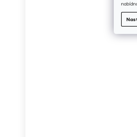
nabídno
Nas