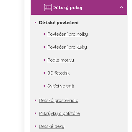
p
a
Dětský pokoj
n
e
Dětské povlečení
l
Povlečení pro holky
Povlečení pro kluky
Podle motivu
3D fototisk
Svítící ve tmě
Dětská prostěradla
Přikrývky a polštáře
Dětské deky