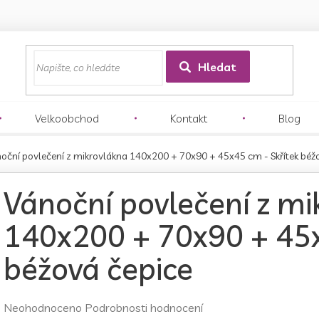
z
Hledat
Velkoobchod
Kontakt
Blog
oční povlečení z mikrovlákna 140x200 + 70x90 + 45x45 cm - Skřítek béž
Vánoční povlečení z mi
140x200 + 70x90 + 45x
béžová čepice
Průměrné
Neohodnoceno
Podrobnosti hodnocení