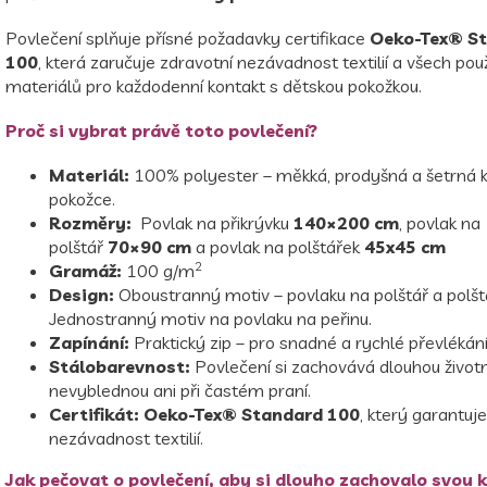
Povlečení splňuje přísné požadavky certifikace
Oeko-Tex® S
100
, která zaručuje zdravotní nezávadnost textilií a všech pou
materiálů pro každodenní kontakt s dětskou pokožkou.
Proč si vybrat právě toto povlečení?
Materiál:
100% polyester – měkká, prodyšná a šetrná k
pokožce.
Rozměry:
Povlak na přikrývku
140×200 cm
, povlak na
polštář
70×90 cm
a
povlak na polštářek
45x45 cm
2
Gramáž:
100 g/m
Design:
Oboustranný motiv – povlaku na polštář a polšt
Jednostranný motiv na povlaku na peřinu.
Zapínání:
Praktický zip – pro snadné a rychlé převlékání
Stálobarevnost:
Povlečení si zachovává dlouhou život
nevyblednou ani při častém praní.
Certifikát:
Oeko-Tex® Standard 100
, který garantuj
nezávadnost textilií.
Jak pečovat o povlečení, aby si dlouho zachovalo svou k