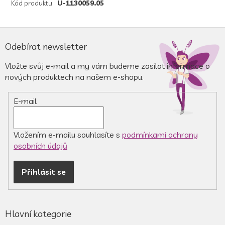
Kód produktu
U-1130059.05
Z
á
Odebírat newsletter
p
a
Vložte svůj e-mail a my vám budeme zasílat informace o
t
nových produktech na našem e-shopu.
í
E-mail
Vložením e-mailu souhlasíte s
podmínkami ochrany
osobních údajů
Přihlásit se
Hlavní kategorie