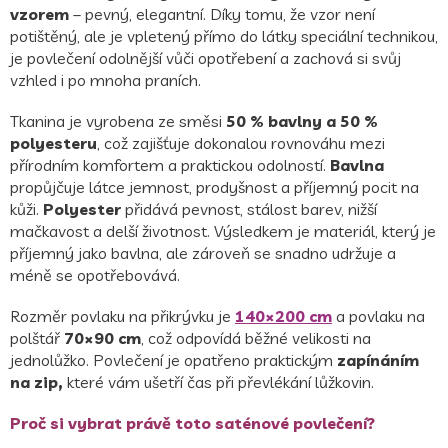
vzorem
– pevný, elegantní. Díky tomu, že vzor není
potištěný, ale je vpletený přímo do látky speciální technikou,
je povlečení odolnější vůči opotřebení a zachová si svůj
vzhled i po mnoha praních.
Tkanina je vyrobena ze směsi
50 % bavlny a 50 %
polyesteru
, což zajišťuje dokonalou rovnováhu mezi
přírodním komfortem a praktickou odolností.
Bavlna
propůjčuje látce jemnost, prodyšnost a příjemný pocit na
kůži.
Polyester
přidává pevnost, stálost barev, nižší
mačkavost a delší životnost. Výsledkem je materiál, který je
příjemný jako bavlna, ale zároveň se snadno udržuje a
méně se opotřebovává.
Rozměr povlaku na přikrývku je
140×200 cm
a povlaku na
polštář
70×90 cm
, což odpovídá běžné velikosti na
jednolůžko. Povlečení je opatřeno praktickým
zapínáním
na zip,
které vám ušetří čas při převlékání lůžkovin.
Proč si vybrat právě toto saténové povlečení?