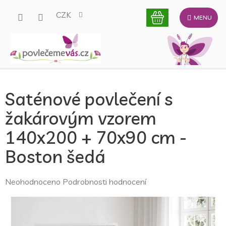
Přejít
CZK
na
obsah
Saténové povlečení s
žakárovým vzorem
140x200 + 70x90 cm -
Boston šedá
Průměrné
Neohodnoceno
Podrobnosti hodnocení
hodnocení
produktu
je
0,0