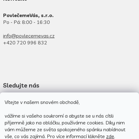
PovlečemeVás, s.r.o.
Po - Pá: 8:00 - 16:30
info@povlecemevas.cz
+420 720 996 832
Sledujte nás
Novinky na facebooku
Vítejte v našem snovém obchodě,
Novinky na instagramu
vážíme si vašeho soukromí a abyste se u nás cítili
příjemně jako na obláčku, používáme cookies.
Díky nim
vám můžeme ze světa spokojeného spánku nabídnout
vše, co vás zajímá. Pro v
íce informací klikněte
zde
.