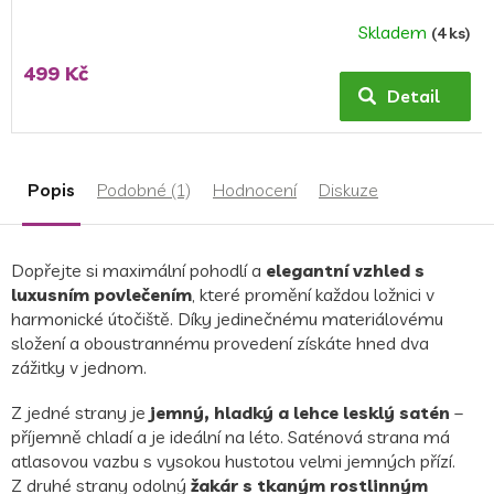
Skladem
(4 ks)
499 Kč
Detail
Popis
Podobné (1)
Hodnocení
Diskuze
Dopřejte si maximální pohodlí a
elegantní vzhled s
luxusním povlečením
, které promění každou ložnici v
harmonické útočiště. Díky jedinečnému materiálovému
složení a oboustrannému provedení získáte hned dva
zážitky v jednom.
Z jedné strany je
jemný, hladký a lehce lesklý satén
–
příjemně chladí a je ideální na léto. Saténová strana má
atlasovou vazbu s vysokou hustotou velmi jemných přízí.
Z druhé strany odolný
žakár s tkaným rostlinným