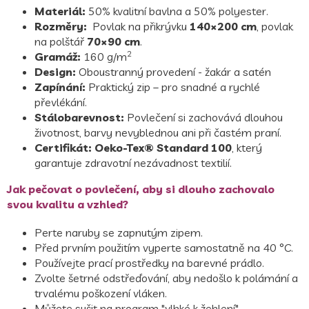
Materiál:
50% kvalitní bavlna a 50% polyester.
Rozměry:
Povlak na přikrývku
140×200 cm
, povlak
na polštář
70×90 cm
.
2
Gramáž:
160 g/m
Design:
Oboustranný provedení - žakár a satén
Zapínání:
Praktický zip – pro snadné a rychlé
převlékání.
Stálobarevnost:
Povlečení si zachovává dlouhou
životnost, barvy nevyblednou ani při častém praní.
Certifikát:
Oeko-Tex® Standard 100
, který
garantuje zdravotní nezávadnost textilií.
Jak pečovat o povlečení, aby si dlouho zachovalo
svou kvalitu a vzhled?
Perte naruby se zapnutým zipem.
Před prvním použitím vyperte samostatně na 40 °C.
Používejte prací prostředky na barevné prádlo.
Zvolte šetrné odstřeďování, aby nedošlo k polámání a
trvalému poškození vláken.
Můžete sušit na program "vlhké k žehlení".