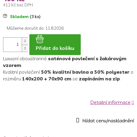
412 Kč bez DPH
Měrná
Skladem
(3 ks)
cena:
Můžeme doručit do:
11.8.2026
Přidat do košíku
Luxusní oboustranné
saténové povlečení s žakárovým
vzorem
.
Kvalitní povlečení
50% kvalitní bavlna a 50% polyester
o
rozměru
140x200 + 70x90
cm
se
zapínáním na zip
.
Detailní informace