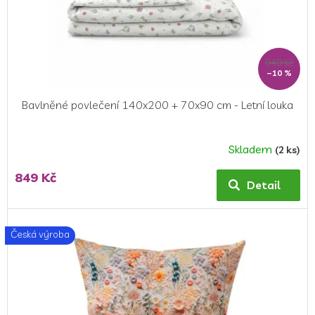
949 Kč
–10 %
Bavlněné povlečení 140x200 + 70x90 cm - Letní louka
Skladem
(2 ks)
849 Kč
Detail
Česká výroba