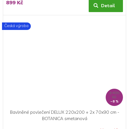
899 Kč
Detail
Česká výroba
1 420
Kč
–8 %
Bavlněné povlečení DELUX 220x200 + 2x 70x90 cm -
BOTANICA smetanová