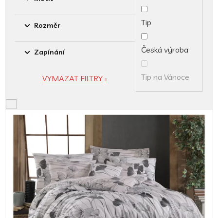
Tip
Rozměr
Česká výroba
Zapínání
Tip na Vánoce
VYMAZAT FILTRY
V
ý
p
i
s
p
r
o
d
u