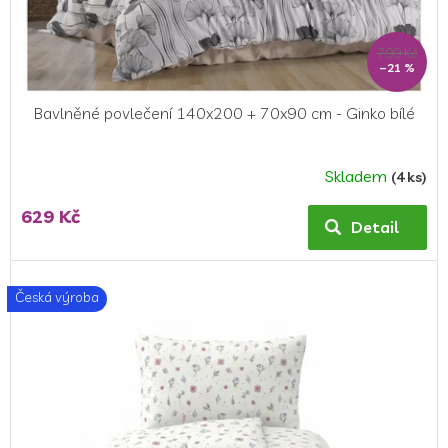
k
t
ů
799 Kč
–21 %
Bavlněné povlečení 140x200 + 70x90 cm - Ginko bílé
Skladem
(4 ks)
629 Kč
Detail
Česká výroba