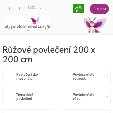
Přejít
CZK
na
obsah
Růžové povlečení 200 x
200 cm
Povlečení dle
Povlečení dle
materiálu
velikosti
Tématické
Povlečení dle
povlečení
věku