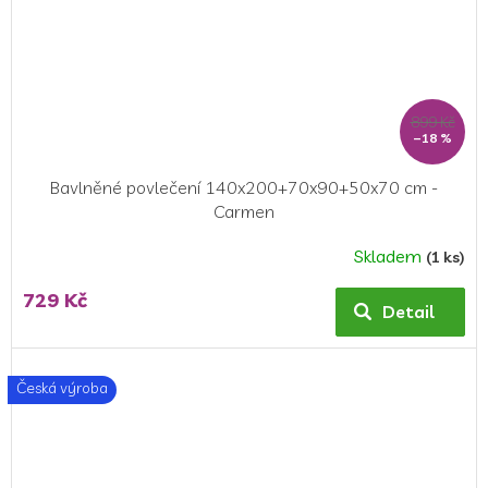
899 Kč
–18 %
Bavlněné povlečení 140x200+70x90+50x70 cm -
Carmen
Skladem
(1 ks)
Průměrné
hodnocení
729 Kč
produktu
Detail
je
5,0
z
Česká výroba
5
hvězdiček.