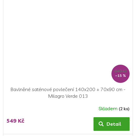
5
hvězdiček.
649 Kč
–15 %
Bavlněné saténové povlečení 140x200 + 70x90 cm -
Milagro Verde 013
Skladem
(2 ks)
Průměrné
hodnocení
549 Kč
produktu
Detail
je