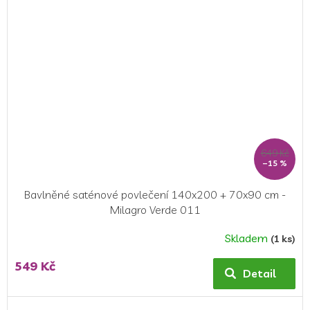
649 Kč
–15 %
Bavlněné saténové povlečení 140x200 + 70x90 cm -
Milagro Verde 011
Skladem
(1 ks)
Průměrné
hodnocení
549 Kč
produktu
Detail
je
5,0