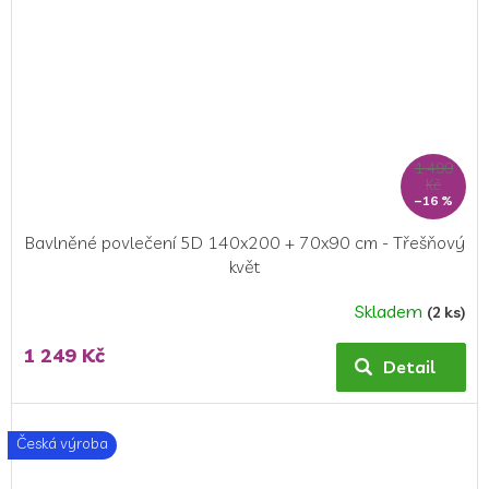
1 499
Kč
–16 %
Bavlněné povlečení 5D 140x200 + 70x90 cm - Třešňový
květ
Skladem
(2 ks)
1 249 Kč
Detail
Česká výroba