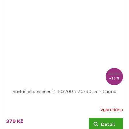
z
5
hvězdiček.
449 Kč
–15 %
Bavlněné povlečení 140x200 + 70x90 cm - Casino
Vyprodáno
379 Kč
Detail