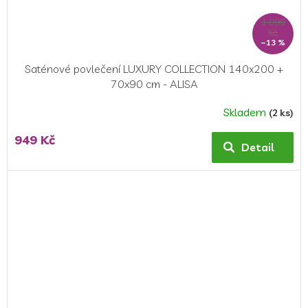
1 099
Kč
–13 %
Saténové povlečení LUXURY COLLECTION 140x200 +
70x90 cm - ALISA
Skladem
(2 ks)
Průměrné
hodnocení
949 Kč
produktu
Detail
je
4,5
z
5
hvězdiček.