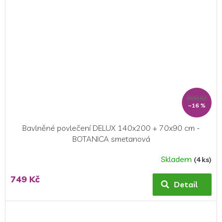
899 Kč
–16 %
Bavlněné povlečení DELUX 140x200 + 70x90 cm -
BOTANICA smetanová
Skladem
(4 ks)
Průměrné
hodnocení
749 Kč
produktu
Detail
je
5,0
z