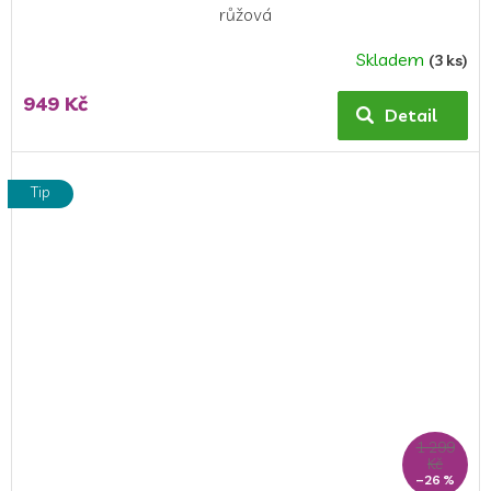
růžová
Skladem
(3 ks)
949 Kč
Detail
Tip
1 299
Kč
–26 %