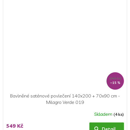
5,0
z
5
hvězdiček.
649 Kč
–15 %
Bavlněné saténové povlečení 140x200 + 70x90 cm -
Milagro Verde 019
Skladem
(4 ks)
549 Kč
Detail