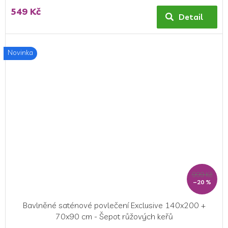
549 Kč
Detail
Novinka
999 Kč
–20 %
Bavlněné saténové povlečení Exclusive 140x200 +
70x90 cm - Šepot růžových keřů