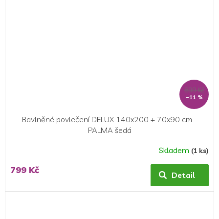
899 Kč
–11 %
Bavlněné povlečení DELUX 140x200 + 70x90 cm -
PALMA šedá
Skladem
(1 ks)
799 Kč
Detail