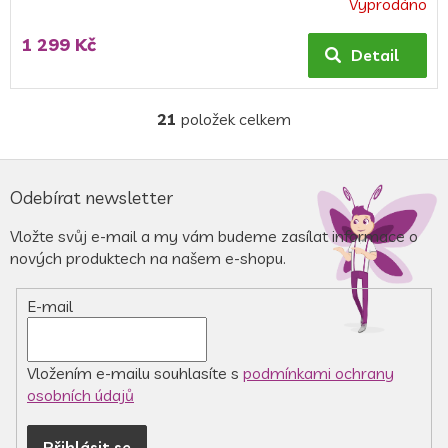
Vyprodáno
Průměrné
hodnocení
1 299 Kč
produktu
Detail
je
5,0
z
21
položek celkem
O
5
v
hvězdiček.
l
Z
á
á
Odebírat newsletter
d
p
a
a
Vložte svůj e-mail a my vám budeme zasílat informace o
c
t
nových produktech na našem e-shopu.
í
í
p
r
E-mail
v
k
y
v
Vložením e-mailu souhlasíte s
podmínkami ochrany
ý
osobních údajů
p
i
Přihlásit se