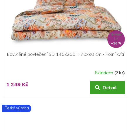
1 499
Kč
–16 %
Bavlněné povlečení 5D 140x200 + 70x90 cm - Polní kvítí
Skladem
(2 ks)
1 249 Kč
Detail
Česká výroba