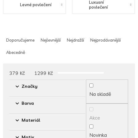
Luxusní
Levné povlečení
povlečení
Ř
a
Doporučujeme
Nejlevnější
Nejdražší
Nejprodávanější
z
e
Abecedně
n
í
p
379
Kč
1299
Kč
r
o
Značky
d
Na skladě
u
Barva
k
t
Akce
ů
Materiál
Novinka
Motiv