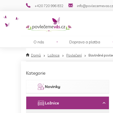
Přejít
+420 720 996 832
info@povlecemevas.c
na
obsah
O nás
Doprava a platba
Domů
Ložnice
Povlečení
Bavlněné povle
P
o
Přeskočit
Kategorie
s
kategorie
t
r
Novinky
a
n
n
Ložnice
í