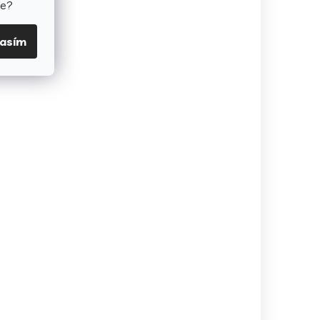
te?
lasím