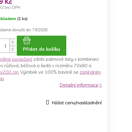
9 Kč
Kč bez DPH
ná
Skladem
(1 ks)
a:
žeme doručit do:
7.8.2026
Přidat do košíku
lněné povlečení
zdobí palmové listy v kombinaci
ev růžová, béžová a šedá
v rozměru 70x90 a
x200 cm
. Výrobek ve 100% bavlně se
zapínáním
ip.
Detailní informace