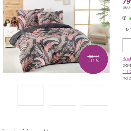
79
660 
Měr
cen
Mů
899 Kč
Bav
–11 %
bar
140
na z