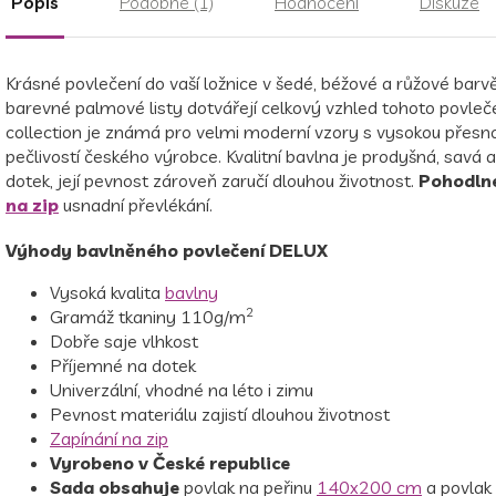
Popis
Podobné (1)
Hodnocení
Diskuze
Krásné povlečení do vaší ložnice v šedé, béžové a růžové barv
barevné palmové listy dotvářejí celkový vzhled tohoto povleč
collection je známá pro velmi moderní vzory s vysokou přesno
pečlivostí českého výrobce.
Kvalitní bavlna je prodyšná, savá 
dotek, její pevnost zároveň zaručí dlouhou životnost.
Pohodln
na zip
usnadní převlékání.
Výhody bavlněného povlečení DELUX
Vysoká kvalita
bavlny
2
Gramáž tkaniny 110g/m
Dobře saje vlhkost
Příjemné na dotek
Univerzální, vhodné na léto i zimu
Pevnost materiálu zajistí dlouhou životnost
Zapínání na zip
Vyrobeno v České republice
Sada obsahuje
povlak na peřinu
140x200 cm
a povlak 