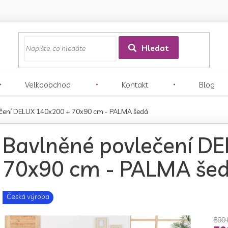
z
Hledat
Velkoobchod
Kontakt
Blog
čení DELUX 140x200 + 70x90 cm - PALMA šedá
Bavlněné povlečení D
70x90 cm - PALMA še
Česká výroba
899 