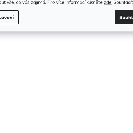
ut vše, co vás zajímá. Pro v
íce informací klikněte
zde
. Souhlasí
tavení
Souh