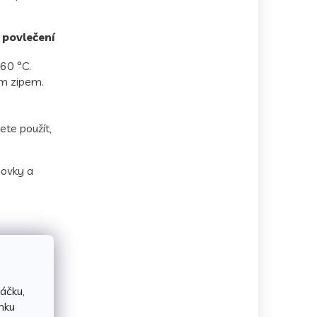
 povlečení
60 °C.
ým zipem.
ete použít,
zovky a
áčku,
nku