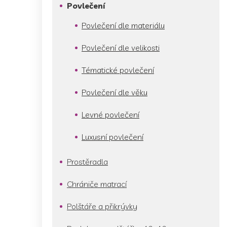
p
Povlečení
a
n
Povlečení dle materiálu
e
l
Povlečení dle velikosti
Tématické povlečení
Povlečení dle věku
Levné povlečení
Luxusní povlečení
Prostěradla
Chrániče matrací
Polštáře a přikrývky