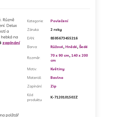
ě. Různě
Kategorie
:
Povlečení
ení.
Delux
Záruka
:
2 roky
stí a
a hebká na
EAN
:
8595673455216
é
zapínání
Barva
:
Růžové
,
Hnědé
,
Šedé
70 x 90 cm
,
140 x 200
Rozměr
:
cm
Motiv
:
Květiny
Materiál
:
Bavlna
Zapínání
:
Zip
Kód
K-7120101502Z
produktu
na polštář