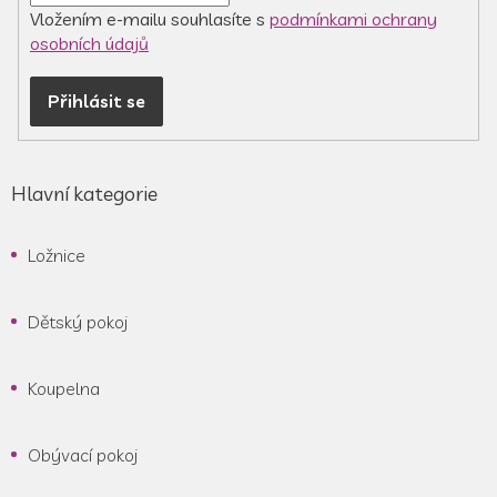
v
Vložením e-mailu souhlasíte s
podmínkami ochrany
ý
osobních údajů
p
i
Přihlásit se
s
u
Hlavní kategorie
Ložnice
Dětský pokoj
Koupelna
Obývací pokoj