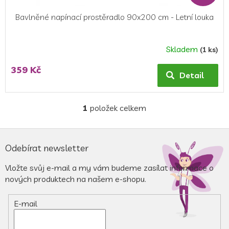
Bavlněné napínací prostěradlo 90x200 cm - Letní louka
Skladem
(1 ks)
359 Kč
Detail
1
položek celkem
O
v
l
Z
á
á
Odebírat newsletter
d
p
a
a
Vložte svůj e-mail a my vám budeme zasílat informace o
c
t
nových produktech na našem e-shopu.
í
í
p
r
E-mail
v
k
y