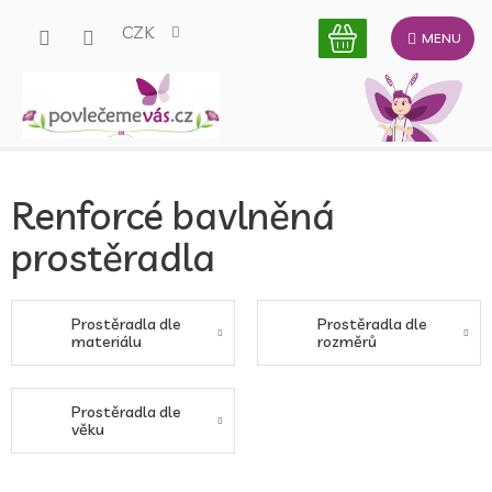
Přejít
CZK
na
obsah
Renforcé bavlněná
prostěradla
Prostěradla dle
Prostěradla dle
materiálu
rozměrů
Prostěradla dle
věku