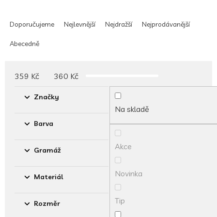
Ř
a
Doporučujeme
Nejlevnější
Nejdražší
Nejprodávanější
z
e
Abecedně
n
í
p
359
Kč
360
Kč
r
o
Značky
d
Na skladě
u
Barva
k
t
Akce
ů
Gramáž
Novinka
Materiál
Tip
Rozměr