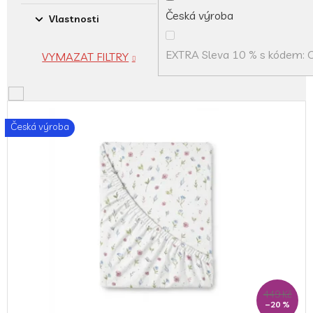
Česká výroba
Vlastnosti
EXTRA Sleva 10 % s kódem:
VYMAZAT FILTRY
V
ý
Česká výroba
p
i
s
p
r
o
d
u
k
t
ů
449 Kč
–20 %