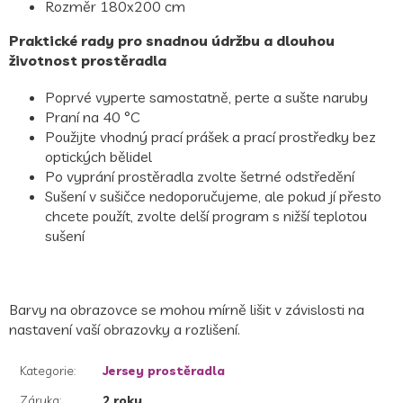
Rozměr 180x200 cm
Praktické rady pro snadnou údržbu a dlouhou
životnost prostěradla
Poprvé vyperte samostatně, perte a sušte naruby
Praní na 40 °C
Použijte vhodný prací prášek a prací prostředky bez
optických bělidel
Po vyprání prostěradla zvolte šetrné odstředění
Sušení v sušičce nedoporučujeme, ale pokud jí přesto
chcete použít, zvolte delší program s nižší teplotou
sušení
Barvy na obrazovce se mohou mírně lišit v závislosti na
nastavení vaší obrazovky a rozlišení.
Kategorie
:
Jersey prostěradla
Záruka
:
2 roky