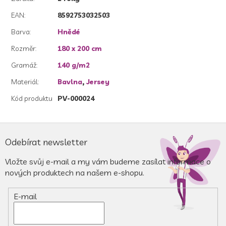
EAN
:
8592753032503
Barva
:
Hnědé
Rozměr
:
180 x 200 cm
Gramáž
:
140 g/m2
Materiál
:
Bavlna
,
Jersey
Kód produktu
PV-000024
Z
á
Odebírat newsletter
p
a
Vložte svůj e-mail a my vám budeme zasílat informace o
t
nových produktech na našem e-shopu.
í
E-mail