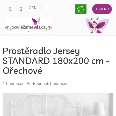
Přejít
CZK
na
obsah
Prostěradlo Jersey
STANDARD 180x200 cm -
Ořechové
Průměrné
1 hodnocení
Podrobnosti hodnocení
hodnocení
produktu
je
5,0
z