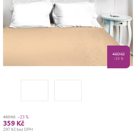
5
hvězdiček.
469 Kč
–23 %
469 Kč
–23 %
359 Kč
297 Kč bez DPH