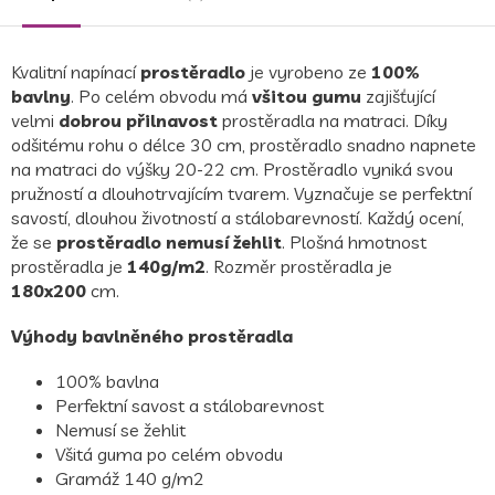
Kvalitní napínací
prostěradlo
je vyrobeno
ze
100%
bavlny
.
Po celém obvodu má
všitou gumu
zajišťující
velmi
dobrou přilnavost
prostěradla na matraci. Díky
odšitému rohu o délce 30 cm, prostěradlo snadno napnete
na matraci do výšky 20-22 cm.
Prostěradlo vyniká svou
pružností a dlouhotrvajícím tvarem. Vyznačuje se perfektní
savostí, dlouhou životností a stálobarevností. Každý ocení,
že se
prostěradlo nemusí žehlit
. Plošná hmotnost
prostěradla je
140g/m2
.
Rozměr prostěradla je
180x200
cm.
Výhody bavlněného prostěradla
100% bavlna
Perfektní savost a stálobarevnost
Nemusí se žehlit
Všitá guma po celém obvodu
Gramáž 140 g/m2