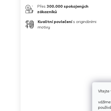
Přes
300.000 spokojených
zákazníků
Kvalitní povlečení
s originálními
motivy
Vítejt
vážíme 
použív