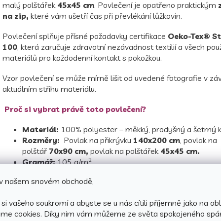
malý polštářek
45x45 cm
. Povlečení je opatřeno praktickým
na zip,
které vám ušetří čas při převlékání lůžkovin.
Povlečení splňuje přísné požadavky certifikace
Oeko-Tex® S
100
, která zaručuje zdravotní nezávadnost textilií a všech pou
materiálů pro každodenní kontakt s pokožkou.
Vzor povlečení se může mírně lišit od uvedené fotografie v záv
aktuálním střihu materiálu.
Proč si vybrat právě toto povlečení?
Materiál:
100% polyester – měkký, prodyšný a šetrný k
Rozměry:
Povlak na přikrývku
140x200 cm
, povlak na
polštář
70x90 cm,
povlak na polštářek
45x45 cm.
2
Gramáž:
105 g/
m
Zapínání:
Praktický zip – pro snadné a rychlé převlékání
e v našem snovém obchodě,
Stálobarevnost:
Povlečení si zachovává dlouhou život
nevyblednou ani při častém praní.
si vašeho soukromí a abyste se u nás cítili příjemně jako na obl
Certifikát:
Oeko-Tex® Standard 100
, který garantuj
áme cookies.
Díky nim vám můžeme ze světa spokojeného spá
nezávadnost textilií.