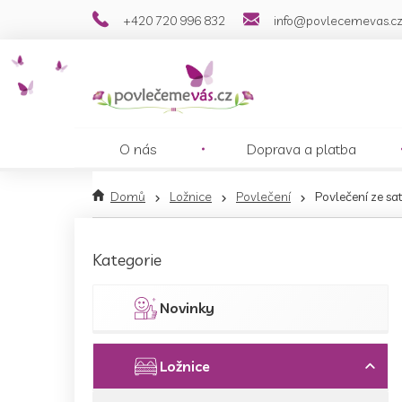
Přejít
+420 720 996 832
info@povlecemevas.c
na
obsah
O nás
Doprava a platba
Domů
Ložnice
Povlečení
Povlečení ze s
P
o
Přeskočit
Kategorie
s
kategorie
t
r
Novinky
a
n
n
Ložnice
í