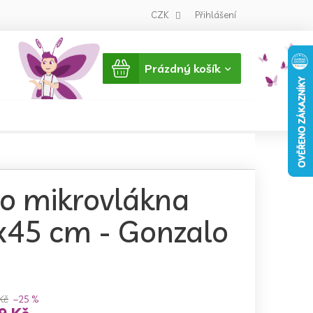
CZK
Přihlášení
Nákupní
Prázdný košík
košík
ho mikrovlákna
x45 cm - Gonzalo
Kč
–25 %