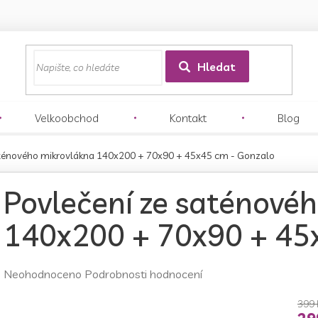
z
Hledat
Velkoobchod
Kontakt
Blog
aténového mikrovlákna 140x200 + 70x90 + 45x45 cm - Gonzalo
Povlečení ze saténové
140x200 + 70x90 + 45
Průměrné
Neohodnoceno
Podrobnosti hodnocení
hodnocení
produktu
399 