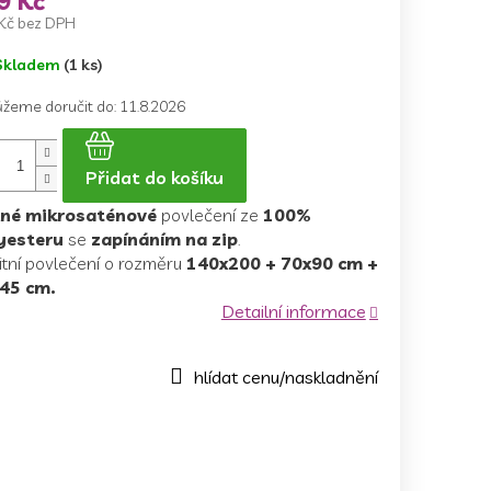
9 Kč
Kč bez DPH
ná
Skladem
(1 ks)
a:
žeme doručit do:
11.8.2026
Přidat do košíku
lné mikrosaténové
povlečení ze
100%
yesteru
se
zapínáním na zip
.
itní povlečení o rozměru
140x200 + 70x90 cm +
45 cm.
Detailní informace