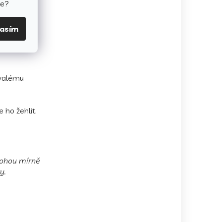
te?
valitu a
lasím
rvalému
 ho žehlit.
 mohou mírně
y.