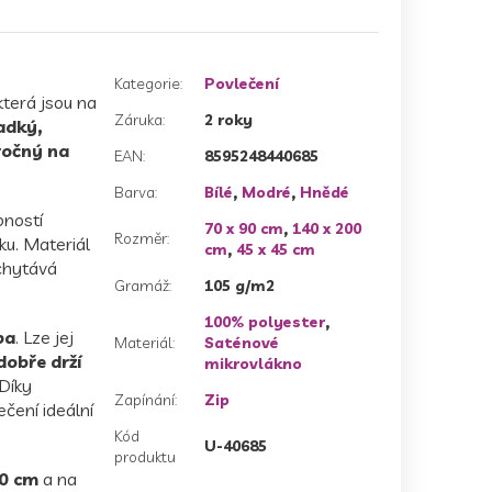
Kategorie
:
Povlečení
terá jsou na
Záruka
:
2 roky
adký,
ročný na
EAN
:
8595248440685
Barva
:
Bílé
,
Modré
,
Hnědé
ností
70 x 90 cm
,
140 x 200
Rozměr
:
ku. Materiál
cm
,
45 x 45 cm
chytává
Gramáž
:
105 g/m2
100% polyester
,
ba
. Lze jej
Materiál
:
Saténové
dobře drží
mikrovlákno
 Díky
Zapínání
:
Zip
ečení ideální
Kód
U-40685
produktu
0 cm
a na