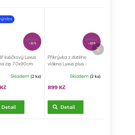
výroba
849 Kč
999 Kč
–11 %
–10 %
Další
produkt
ář kuličkový Luxus
Přikrývka z dutého
 na zip 70x90cm
vlákna Luxus plus -
g
140x200cm celoroční
Skladem
Skladem
(2 ks)
(2 ks)
ěrné
ocení
 Kč
899 Kč
ktu
Detail
Detail
iček.