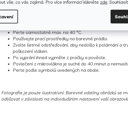
ut vše, co vás zajímá. Pro v
íce informací klikněte
zde
. Souhlasí
Jak pečovat o povlečení, aby si dlouho zachovalo svou k
vzhled?
tavení
Souh
Perte naruby se zapnutým zipem.
Perte samostatně max. na 40 °C.
Používejte prací prostředky na barevné prádlo.
Zvolte šetrné odstřeďování, aby nedošlo k polámání a t
poškození vláken.
Po vyprání ihned vyjměte z pračky a pověste.
Povlečení z mikrovlákna je suché do 40 minut a nemusíte
Perte podle symbolů uvedených na obale.
Fotografie je pouze ilustrativní. Barevné odstíny obrázků se
odlišovat v závislosti na individuálním nastavení vaší obrazovk