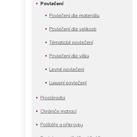
p
Povlečení
a
n
Povlečení dle materiálu
e
l
Povlečení dle velikosti
Tématické povlečení
Povlečení dle věku
Levné povlečení
Luxusní povlečení
Prostěradla
Chrániče matrací
Polštáře a přikrývky