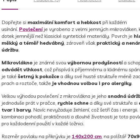
Dopřejte si
maximální komfort a hebkost
při každém
usínání.
Povlečení
je vyrobeno z velmi jemných mikrovláken, k
dotek jemnější než klasické syntetické materiály. Povrch je
hl
měkký a téměř hedvábný
,
zároveň však
praktický a nená
údržbu
.
Mikrovlákno
je známé svou
výbornou prodyšností
a schop
odvádět vlhkost
, což přispívá k příjemnému a klidnému spán
je také
šetrný k pokožce
a díky své husté struktuře méně za
prach a roztoče, takže
je vhodnou volbou i pro alergiky
.
Velkou výhodou povlečení z mikrovlákna je jeho
snadná údrž
jednoduše prát v pračce,
rychle schne
a díky své struktuře si
tvar i barvy
. Navíc nevyžaduje žehlení, což šetří čas i energii.
kombinaci pohodlí, praktičnosti a dlouhé životnosti je toto povl
pro každodenní použití v každé ložnici.
Rozměr povlaku na přikrývku je
140x200 cm
, na polštář
70x9