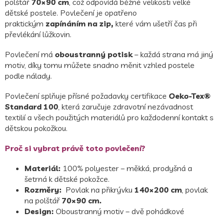
polštář
70×90 cm
, což odpovídá běžné velikosti velké
dětské postele. Povlečení je opatřeno
praktickým
zapínáním na zip,
které vám ušetří čas při
převlékání lůžkovin.
Povlečení má
oboustranný potisk
– každá strana má jiný
motiv, díky tomu můžete snadno měnit vzhled postele
podle nálady.
Povlečení splňuje přísné požadavky certifikace
Oeko-Tex®
Standard 100
, která zaručuje zdravotní nezávadnost
textilií a všech použitých materiálů pro každodenní kontakt s
dětskou pokožkou.
Proč si vybrat právě toto povlečení?
Materiál:
100% polyester – měkká, prodyšná a
šetrná k dětské pokožce.
Rozměry:
Povlak na přikrývku
140×200 cm
, povlak
na polštář
70×90 cm.
Design:
Oboustranný motiv – dvě pohádkové