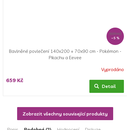
699 Kč
–5 %
Bavlněné povlečení 140x200 + 70x90 cm - Pokémon -
Pikachu a Eevee
Vyprodáno
Průměrné
hodnocení
659 Kč
produktu
Detail
je
5,0
z
5
Zobrazit všechny související produkty
hvězdiček.
Popis
Podobné (2)
Hodnocení
Diskuze