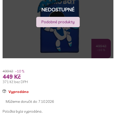
5
hvězdiček.
NEDOSTUPNÉ
Podobné produkty
499 Kč
–10 %
499 Kč
–10 %
449 Kč
371 Kč bez DPH
Měrná
Vyprodáno
cena:
Můžeme doručit do:
7.10.2026
Položka byla vyprodána…