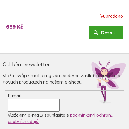
Vyprodáno
Průměrné
hodnocení
669 Kč
produktu
Detail
je
5,0
z
5
Z
hvězdiček.
á
Odebírat newsletter
p
a
Vložte svůj e-mail a my vám budeme zasílat informace o
t
nových produktech na našem e-shopu.
í
E-mail
Vložením e-mailu souhlasíte s
podmínkami ochrany
osobních údajů