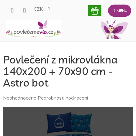
Přejít
CZK
na
obsah
Povlečení z mikrovlákna
140x200 + 70x90 cm -
Astro bot
Průměrné
Neohodnoceno
Podrobnosti hodnocení
hodnocení
produktu
je
0,0
z