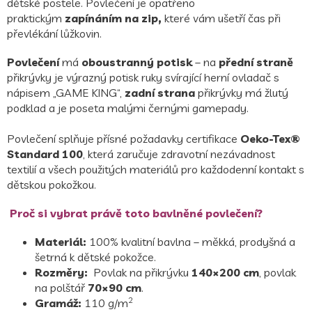
dětské postele. Povlečení je opatřeno
praktickým
zapínáním na zip,
které vám ušetří čas při
převlékání lůžkovin.
Povlečení
má
oboustranný potisk
– na
přední straně
přikrývky je výrazný potisk ruky svírající herní ovladač s
nápisem „GAME KING“,
zadní strana
přikrývky má žlutý
podklad a je poseta malými černými gamepady.
Povlečení splňuje přísné požadavky certifikace
Oeko-Tex®
Standard 100
, která zaručuje zdravotní nezávadnost
textilií a všech použitých materiálů pro každodenní kontakt s
dětskou pokožkou.
Proč si vybrat právě toto bavlněné povlečení?
Materiál:
100% kvalitní bavlna – měkká, prodyšná a
šetrná k dětské pokožce.
Rozměry:
Povlak na přikrývku
140×200 cm
, povlak
na polštář
70×90 cm
.
2
Gramáž:
110 g/m