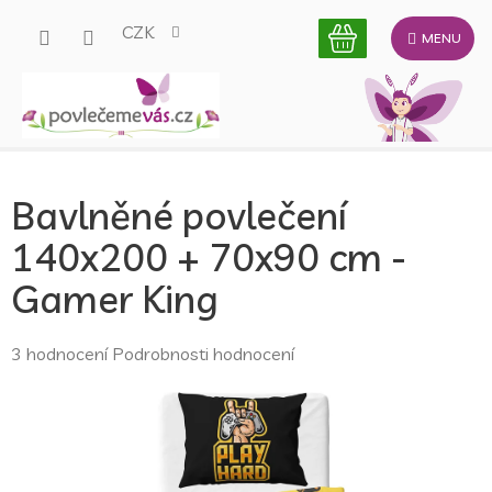
Přejít
CZK
na
obsah
Bavlněné povlečení
140x200 + 70x90 cm -
Gamer King
Průměrné
3 hodnocení
Podrobnosti hodnocení
hodnocení
produktu
je
5,0
z