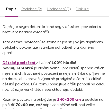
z
5
Popis
Podobné (2)
Hodnocení (3)
Diskuze
hvězdiček.
Dopřejte svým dětem krásné sny v dětském povlečení s
motivem herních ovladačů
.
Toto dětské povlečení se stane nejen stylovým doplňkem
dětského pokoje, ale i zárukou pohodlného a klidného
spánku.
Dětské povlečení
z kvalitní
100% hladké
bavlny
renforcé
je ideální volbou pro klidný spánek vašich
nejmenších. Bavlněné povlečení je nejen měkké a příjemné
na dotek, ale zároveň výborně prodyšné a šetrné k citlivé
dětské pokožce. Díky tomu poskytuje dítěti pohodlí po celou
noc, ať už je horké léto nebo chladnější období.
Rozměr povlaku na přikrývku je
140×200 cm
a povlaku na
polštář
70×90 cm
, což odpovídá běžné velikosti velké