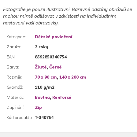
Fotografie je pouze ilustrativní. Barevné odstíny obrázků se
mohou mírně odlišovat v závislosti na individuálním
nastavení vaší obrazovky.
Kategorie
:
Dětské povlečení
Záruka
:
2 roky
EAN
:
8592850340754
Barva
:
Žluté
,
Černé
Rozměr
:
70 x 90 cm
,
140 x 200 cm
Gramáž
:
110 g/m2
Materiál
:
Bavlna
,
Renforcé
Zapínání
:
Zip
Kód produktu
T-340754
Z