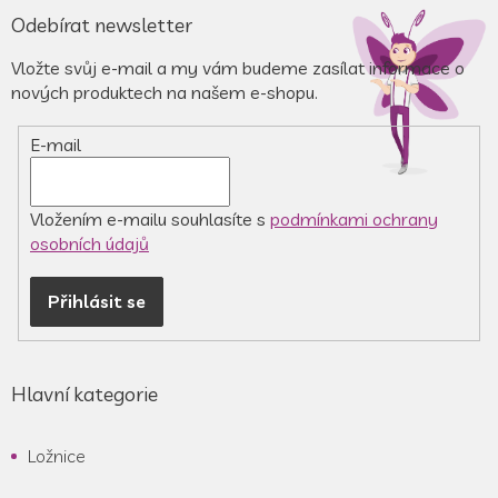
á
Odebírat newsletter
p
a
Vložte svůj e-mail a my vám budeme zasílat informace o
t
nových produktech na našem e-shopu.
í
E-mail
Vložením e-mailu souhlasíte s
podmínkami ochrany
osobních údajů
Přihlásit se
Hlavní kategorie
Ložnice