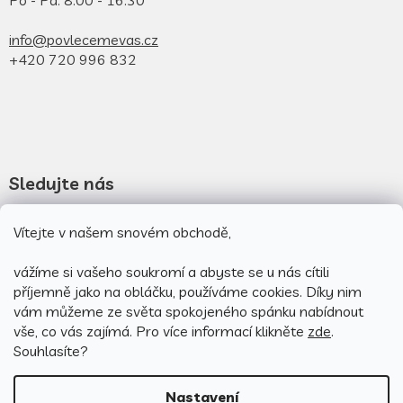
Po - Pá: 8:00 - 16:30
info@povlecemevas.cz
+420 720 996 832
Sledujte nás
Vítejte v našem snovém obchodě,
Novinky na facebooku
Novinky na instagramu
vážíme si vašeho soukromí a abyste se u nás cítili
příjemně jako na obláčku, používáme cookies.
Díky nim
vám můžeme ze světa spokojeného spánku nabídnout
vše, co vás zajímá. Pro v
íce informací klikněte
zde
.
Souhlasíte?
Nastavení