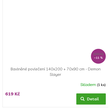
699 Kč
–11 %
Bavlněné povlečení 140x200 + 70x90 cm - Demon
Slayer
Skladem
(1 ks)
Průměrné
hodnocení
619 Kč
produktu
Detail
je
5,0