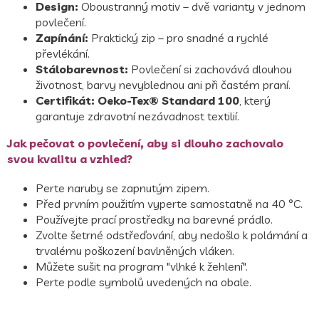
Design:
Oboustranný motiv – dvě varianty v jednom
povlečení.
Zapínání:
Praktický zip – pro snadné a rychlé
převlékání.
Stálobarevnost:
Povlečení si zachovává dlouhou
životnost, barvy nevyblednou ani při častém praní.
Certifikát:
Oeko-Tex® Standard 100
, který
garantuje zdravotní nezávadnost textilií.
Jak pečovat o povlečení, aby si dlouho zachovalo
svou kvalitu a vzhled?
Perte naruby se zapnutým zipem.
Před prvním použitím vyperte samostatně na 40 °C.
Používejte prací prostředky na barevné prádlo.
Zvolte šetrné odstřeďování, aby nedošlo k polámání a
trvalému poškození bavlněných vláken.
Můžete sušit na program "vlhké k žehlení".
Perte podle symbolů uvedených na obale.