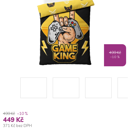
5
hvězdiček.
499 Kč
–10 %
499 Kč
–10 %
449 Kč
371 Kč bez DPH