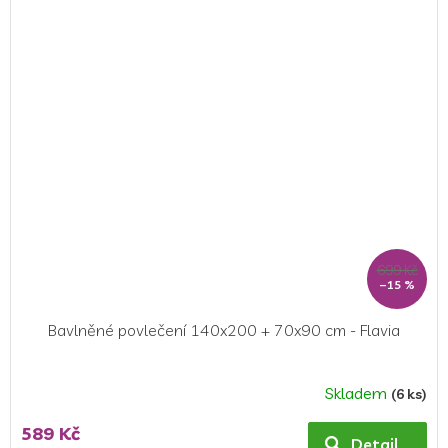
5,0
z
5
hvězdiček.
699 Kč
–15 %
Bavlněné povlečení 140x200 + 70x90 cm - Flavia
Skladem
(6 ks)
589 Kč
Detail