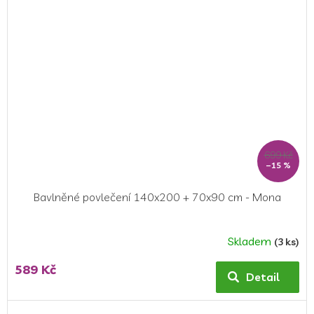
699 Kč
–15 %
Bavlněné povlečení 140x200 + 70x90 cm - Mona
Skladem
(3 ks)
589 Kč
Detail