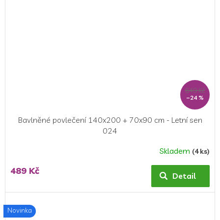
649 Kč
–24 %
Bavlněné povlečení 140x200 + 70x90 cm - Letní sen
024
Skladem
(4 ks)
489 Kč
Detail
Novinka