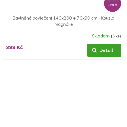
499 Kč
–20 %
Bavlněné povlečení 140x200 + 70x90 cm - Kouzlo
magnólie
Skladem
(5 ks)
Průměrné
hodnocení
399 Kč
produktu
Detail
je
5,0
z
5
hvězdiček.