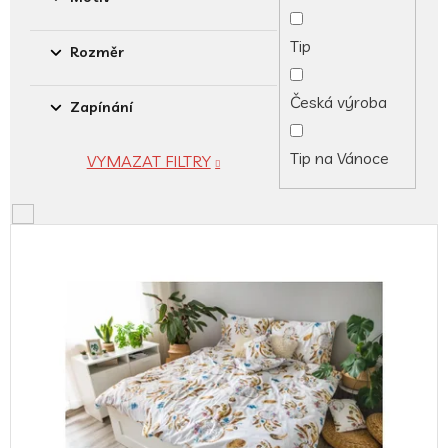
Tip
Rozměr
Česká výroba
Zapínání
Tip na Vánoce
VYMAZAT FILTRY
V
ý
p
i
s
p
r
o
d
u