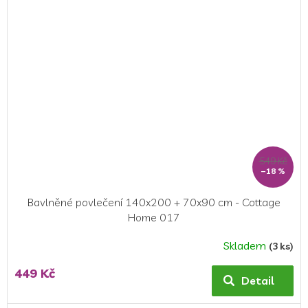
5
hvězdiček.
549 Kč
–18 %
Bavlněné povlečení 140x200 + 70x90 cm - Cottage
Home 017
Skladem
(3 ks)
Průměrné
hodnocení
449 Kč
produktu
Detail
je