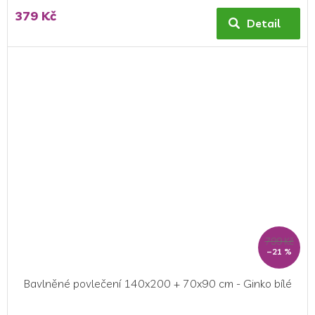
hodnocení
379 Kč
produktu
Detail
je
5,0
z
5
hvězdiček.
799 Kč
–21 %
Bavlněné povlečení 140x200 + 70x90 cm - Ginko bílé