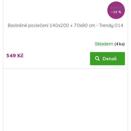
649 Kč
–15 %
Bavlněné povlečení 140x200 + 70x90 cm - Trendy 014
Skladem
(4 ks)
Průměrné
hodnocení
549 Kč
produktu
Detail
je
5,0
z
5
hvězdiček.