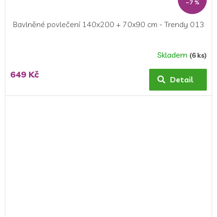
–7 %
Bavlněné povlečení 140x200 + 70x90 cm - Trendy 013
Skladem
(6 ks)
Průměrné
hodnocení
649 Kč
produktu
Detail
je
5,0
z
5
hvězdiček.