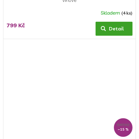
Skladem
(4 ks)
799 Kč
Detail
649 Kč
–15 %