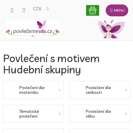
Přejít
CZK
na
obsah
Povlečení s motivem
Hudební skupiny
Povlečení dle
Povlečení dle
materiálu
velikosti
Tématické
Povlečení dle
povlečení
věku