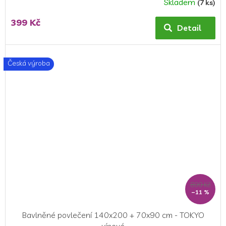
Skladem
(7 ks)
399 Kč
Detail
Česká výroba
899 Kč
–11 %
Bavlněné povlečení 140x200 + 70x90 cm - TOKYO
vínové