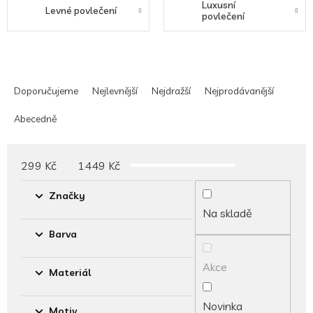
Luxusní
Levné povlečení
povlečení
Ř
a
Doporučujeme
Nejlevnější
Nejdražší
Nejprodávanější
z
e
Abecedně
n
í
p
299
Kč
1449
Kč
r
o
Značky
d
Na skladě
u
Barva
k
t
Akce
ů
Materiál
Novinka
Motiv