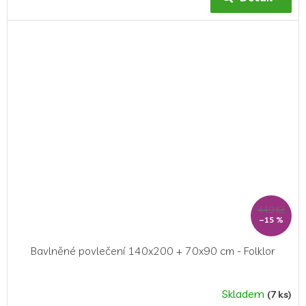
449 Kč
–15 %
Bavlněné povlečení 140x200 + 70x90 cm - Folklor
Skladem
(7 ks)
Průměrné