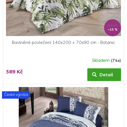
699 Kč
–15 %
Bavlněné povlečení 140x200 + 70x90 cm - Botanic
Skladem
(7 ks)
589 Kč
Detail
Česká výroba