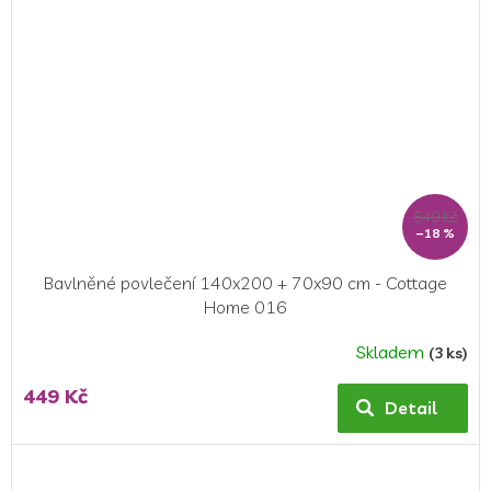
549 Kč
–18 %
Bavlněné povlečení 140x200 + 70x90 cm - Cottage
Home 016
Skladem
(3 ks)
Průměrné
hodnocení
449 Kč
produktu
Detail
je
5,0
z