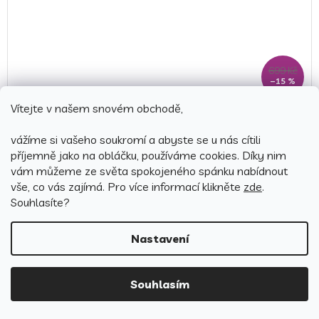
699 Kč
–15 %
Vítejte v našem snovém obchodě,
Bavlněné povlečení 140x200 + 70x90 cm - Viona
vážíme si vašeho soukromí a abyste se u nás cítili
příjemně jako na obláčku, používáme cookies.
Díky nim
Skladem
(2 ks)
vám můžeme ze světa spokojeného spánku nabídnout
589 Kč
vše, co vás zajímá. Pro v
íce informací klikněte
zde
.
Detail
Souhlasíte?
Nastavení
Česká výroba
Souhlasím