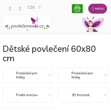
Přejít
CZK
na
obsah
Dětské povlečení 60x80
cm
Povlečení pro
Povlečení pro
holky
kluky
Podle motivu
3D fototisk