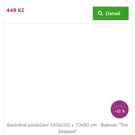
hodnocení
449 Kč
produktu
Detail
je
5,0
z
5
hvězdiček.
699 Kč
–11 %
Bavlněné povlečení 140x200 + 70x90 cm - Batman "The
Emblem"