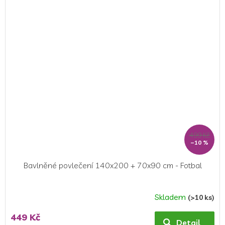
z
5
hvězdiček.
499 Kč
–10 %
Bavlněné povlečení 140x200 + 70x90 cm - Fotbal
Skladem
(>10 ks)
Průměrné
hodnocení
449 Kč
produktu
Detail