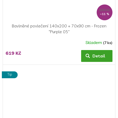
699 Kč
–11 %
Bavlněné povlečení 140x200 + 70x90 cm - Frozen
"Purple 05"
Skladem
(7 ks)
Průměrné
hodnocení
619 Kč
produktu
Detail
je
5,0
z
Tip
5
hvězdiček.