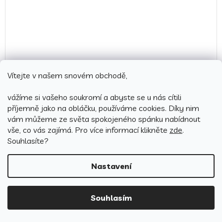
Vítejte v našem snovém obchodě,
vážíme si vašeho soukromí a abyste se u nás cítili
Bavlněné povlečení 140x200 + 70x90 cm - Frozen 01
příjemně jako na obláčku, používáme cookies.
Díky nim
vám můžeme ze světa spokojeného spánku nabídnout
vše, co vás zajímá. Pro v
íce informací klikněte
zde
.
Skladem
(8 ks)
Průměrné
Souhlasíte?
hodnocení
599 Kč
produktu
Detail
Nastavení
je
4,5
z
Souhlasím
5
hvězdiček.