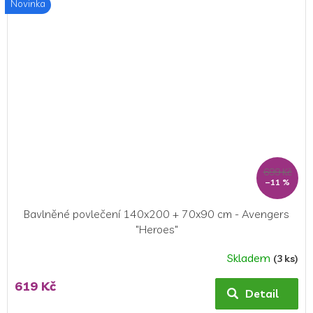
Novinka
5
hvězdiček.
699 Kč
–11 %
Bavlněné povlečení 140x200 + 70x90 cm - Avengers
"Heroes"
Skladem
(3 ks)
Průměrné
hodnocení
619 Kč
produktu
Detail
je