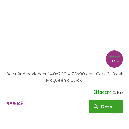
699 Kč
–15 %
Bavlněné povlečení 140x200 + 70x90 cm - Cars 3 "Blesk
McQueen a Burák"
Skladem
(3 ks)
Průměrné
hodnocení
589 Kč
produktu
Detail
je
5,0
z