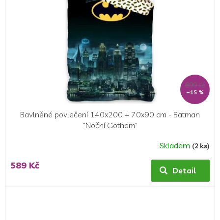
699 Kč
–15 %
Bavlněné povlečení 140x200 + 70x90 cm - Batman
"Noční Gotham"
Skladem
(2 ks)
589 Kč
Detail