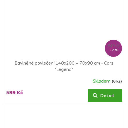
649 Kč
–7 %
Bavlněné povlečení 140x200 + 70x90 cm - Cars
"Legend"
Skladem
(6 ks)
Průměrné
hodnocení
599 Kč
produktu
Detail
je
5,0
z
5
hvězdiček.