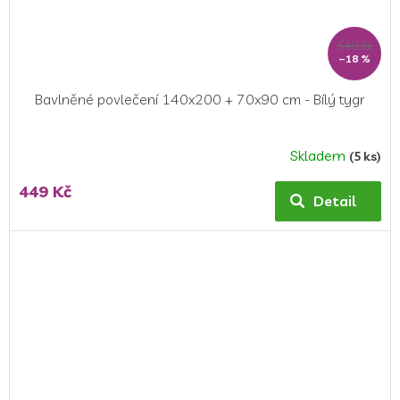
549 Kč
–18 %
Bavlněné povlečení 140x200 + 70x90 cm - Bílý tygr
Skladem
(5 ks)
Průměrné
hodnocení
449 Kč
produktu
Detail
je
4,5
z
5
hvězdiček.