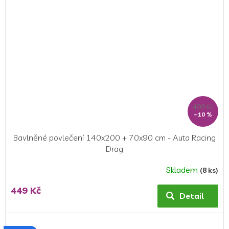
499 Kč
–10 %
Bavlněné povlečení 140x200 + 70x90 cm - Auta Racing
Drag
Skladem
(8 ks)
Průměrné
hodnocení
449 Kč
produktu
Detail
je
5,0
z