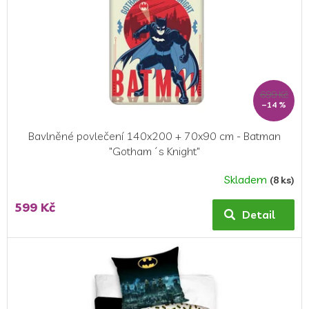
699 Kč
–14 %
Bavlněné povlečení 140x200 + 70x90 cm - Batman
"Gotham´s Knight"
Skladem
(8 ks)
599 Kč
Detail