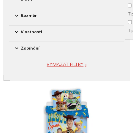
Ti
Rozměr
Ti
Vlastnosti
Zapínání
VYMAZAT FILTRY
V
ý
p
i
s
p
r
o