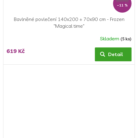
699 Kč
–11 %
Bavlněné povlečení 140x200 + 70x90 cm - Frozen
"Magical time"
Skladem
(5 ks)
Průměrné
hodnocení
619 Kč
produktu
Detail
je
5,0
z
5
hvězdiček.