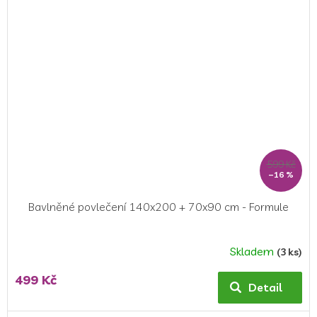
5
hvězdiček.
599 Kč
–16 %
Bavlněné povlečení 140x200 + 70x90 cm - Formule
Skladem
(3 ks)
Průměrné
hodnocení
499 Kč
produktu
Detail
je
5,0