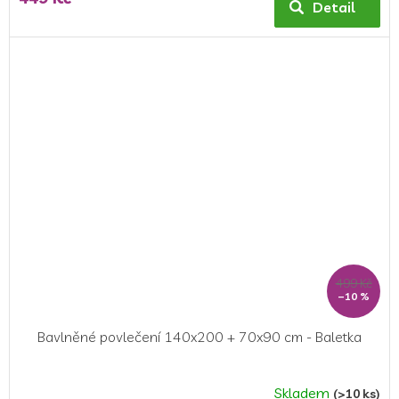
produktu
Detail
je
5,0
z
5
hvězdiček.
499 Kč
–10 %
Bavlněné povlečení 140x200 + 70x90 cm - Baletka
Skladem
(>10 ks)
Průměrné