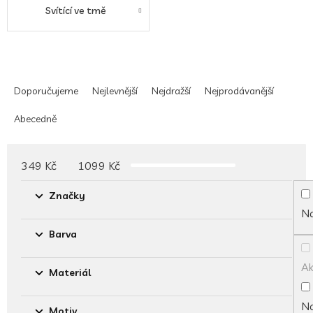
Svítící ve tmě
Ř
a
Doporučujeme
Nejlevnější
Nejdražší
Nejprodávanější
z
e
Abecedně
n
í
p
349
Kč
1099
Kč
r
o
Značky
d
Na
u
Barva
k
t
A
ů
Materiál
No
Motiv