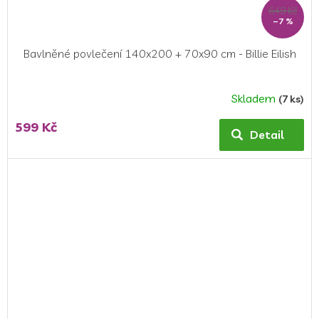
649 Kč
–7 %
Bavlněné povlečení 140x200 + 70x90 cm - Billie Eilish
Skladem
(7 ks)
Průměrné
hodnocení
599 Kč
produktu
Detail
je
5,0
z
5
hvězdiček.