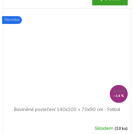
je
5,0
z
Novinka
5
hvězdiček.
549 Kč
–14 %
Bavlněné povlečení 140x200 + 70x90 cm - Fotbal
Skladem
(10 ks)
Průměrné