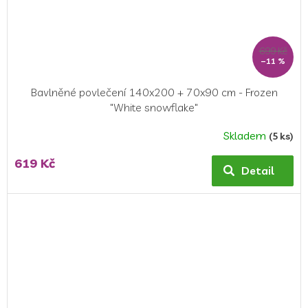
699 Kč
–11 %
Bavlněné povlečení 140x200 + 70x90 cm - Frozen
"White snowflake"
Skladem
(5 ks)
Průměrné
hodnocení
619 Kč
produktu
Detail
je
5,0
z
5
hvězdiček.