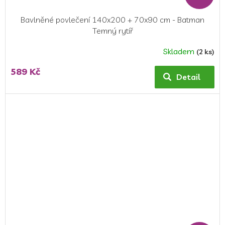
Bavlněné povlečení 140x200 + 70x90 cm - Batman
Temný rytíř
Skladem
(2 ks)
Průměrné
hodnocení
589 Kč
produktu
Detail
je
5,0
z
5
hvězdiček.