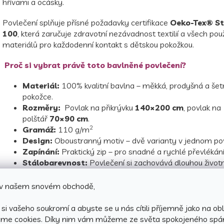
hřívami a ocásky.
Povlečení splňuje přísné požadavky certifikace
Oeko-Tex® S
100
, která zaručuje zdravotní nezávadnost textilií a všech pou
materiálů pro každodenní kontakt s dětskou pokožkou.
Proč si vybrat právě toto bavlněné povlečení?
Materiál:
100% kvalitní bavlna – měkká, prodyšná a šet
pokožce.
Rozměry:
Povlak na přikrývku
140×200 cm
, povlak na
polštář
70×90 cm
.
2
Gramáž:
110 g/m
Design:
Oboustranný motiv – dvě varianty v jednom pov
Zapínání:
Praktický zip – pro snadné a rychlé převlékání
Stálobarevnost:
Povlečení si zachovává dlouhou život
nevyblednou ani při častém praní.
Certifikát:
Oeko-Tex® Standard 100
, který garantuj
e v našem snovém obchodě,
nezávadnost textilií.
si vašeho soukromí a abyste se u nás cítili příjemně jako na obl
áme cookies.
Díky nim vám můžeme ze světa spokojeného spá