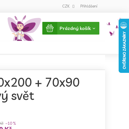
CZK
Přihlášení
Nákupní
Prázdný košík
košík
40x200 + 70x90
ý svět
Kč
–10 %