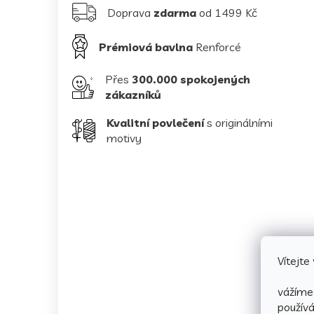
Doprava
zdarma
od 1499 Kč
Prémiová bavlna
Renforcé
Přes
300.000 spokojených
zákazníků
Kvalitní povlečení
s originálními
motivy
Vítejt
vážíme 
použív