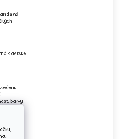
tandard
žitých
rná k dětské
lečení.
.
nost, barvy
e zdravotní
áčku,
nku