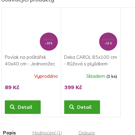
99 Kč
449 Kč
–10 %
–11 %
Povlak na polštářek
Deka CAROL 85x100 cm
40x40 cm - Jednorožec
- Růžová s plyšákem
Jednorožec
Vyprodáno
Skladem
(1 ks)
89 Kč
399 Kč
Detail
Detail
Popis
Hodnocení (1)
Diskuze