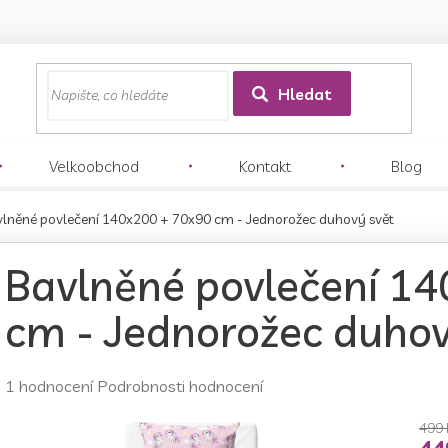
z
Hledat
Velkoobchod
Kontakt
Blog
lněné povlečení 140x200 + 70x90 cm - Jednorožec duhový svět
Bavlněné povlečení 1
cm - Jednorožec duhov
Průměrné
1 hodnocení
Podrobnosti hodnocení
hodnocení
produktu
499 