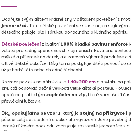
Dopřejte svým dětem krásné sny v dětském povlečení s mot
jednorožců.
Toto dětské povlečení se stane nejen stylovým
dětského pokoje, ale i zárukou pohodlného a klidného spánku.
Dětské povlečení
z kvalitní
100% hladké bavlny
renforcé
j
volbou pro klidný spánek vašich nejmenších. Bavlněné povleče
měkké a příjemné na dotek, ale zároveň výborně prodyšné a š
citlivé dětské pokožce. Díky tomu poskytuje dítěti pohodlí po c
už je horké léto nebo chladnější období.
Rozměr povlaku na přikrývku je
140×200 cm
a povlaku na pol
cm
, což odpovídá běžné velikosti velké dětské postele. Povleče
opatřeno praktickým
zapínáním na zip,
které vám ušetří čas 
převlékání lůžkovin.
Díky
opakujícímu se vzoru,
který je
stejný na přikrývce i p
působí celý set sladěně a dokonale vyváženě. Jeho půvabný d
jemně růžovém podkladu zachycuje roztomilé jednorožce s 