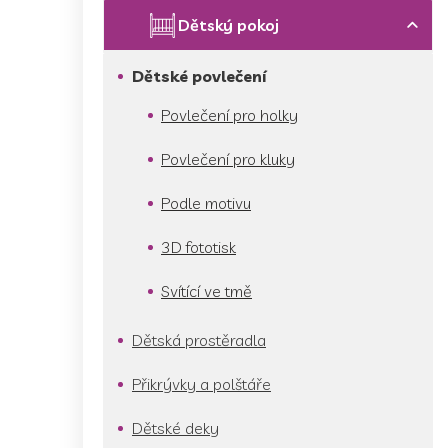
p
a
Dětský pokoj
n
e
Dětské povlečení
l
Povlečení pro holky
Povlečení pro kluky
Podle motivu
3D fototisk
Svítící ve tmě
Dětská prostěradla
Přikrývky a polštáře
Dětské deky