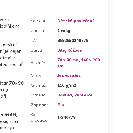
ivem
Kategorie
:
Dětské povlečení
 doplňkem
Záruka
:
2 roky
EAN
:
8592850340778
e ideální
Barva
:
Bílé
,
Růžové
ní je nejen
etrné k
70 x 90 cm
,
140 x 200
Rozměr
:
elou noc, ať
cm
Motiv
:
Jednorožec
štář
70×90
Gramáž
:
110 g/m2
ní je
Materiál
:
Bavlna
,
Renforcé
při
Zapínání
:
Zip
olštáři
,
Kód
T-340778
produktu
esign na
duhovými