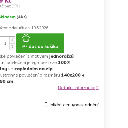
9 Kč
Kč bez DPH
ná
Skladem
(4 ks)
a:
žeme doručit do:
10.8.2026
Přidat do košíku
ské povlečení s motivem
jednorožců
.
itní povlečení je vyrobeno ze
100%
lny
se
zapínáním na zip
.
ustranné povlečení o rozměru
140x200 +
90 cm
.
Detailní informace