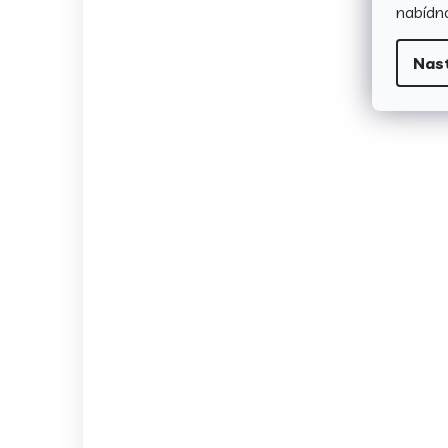
nabídno
Nas