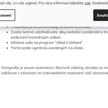
Jak pečovat o povlečení, aby si dlouho zachovalo svou k
ut vše, co vás zajímá. Pro v
íce informací klikněte
zde
. Souhlasí
vzhled?
tavení
Souh
Perte naruby se zapnutým zipem.
Před prvním použitím vyperte samostatně na 40 °C.
Používejte prací prostředky na barevné prádlo.
Zvolte šetrné odstřeďování, aby nedošlo k polámání a t
poškození bavlněných vláken.
Můžete sušit na program "vlhké k žehlení".
Perte podle symbolů uvedených na obale.
Fotografie je pouze ilustrativní. Barevné odstíny obrázků se
odlišovat v závislosti na individuálním nastavení vaší obrazovk