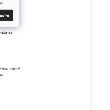
valitu a
te?
lasím
rvalému
 mohou mírně
y.