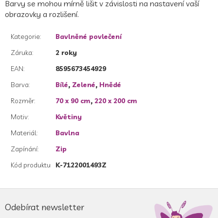
Barvy se mohou mírně lišit v závislosti na nastavení vaší
obrazovky a rozlišení.
Kategorie
:
Bavlněné povlečení
Záruka
:
2 roky
EAN
:
8595673454929
Barva
:
Bílé
,
Zelené
,
Hnědé
Rozměr
:
70 x 90 cm
,
220 x 200 cm
Motiv
:
Květiny
Materiál
:
Bavlna
Zapínání
:
Zip
Kód produktu
K-7122001493Z
Z
á
Odebírat newsletter
p