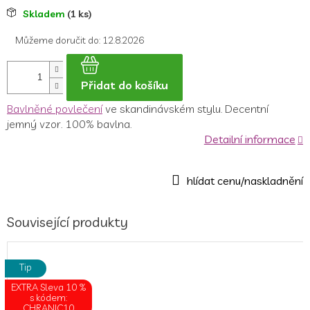
Měrná
Skladem
(1 ks)
cena:
Můžeme doručit do:
12.8.2026
Přidat do košíku
Bavlněné povlečení
ve skandinávském stylu. Decentní
jemný vzor. 100% bavlna.
Detailní informace
Související produkty
Tip
EXTRA Sleva 10 %
s kódem:
CHRANIC10