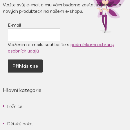
a
Vložte svůj e-mail a my vám budeme zasílat informace o
t
nových produktech na našem e-shopu.
í
E-mail
Vložením e-mailu souhlasíte s
podmínkami ochrany
osobních údajů
Přihlásit se
Hlavní kategorie
Ložnice
Dětský pokoj