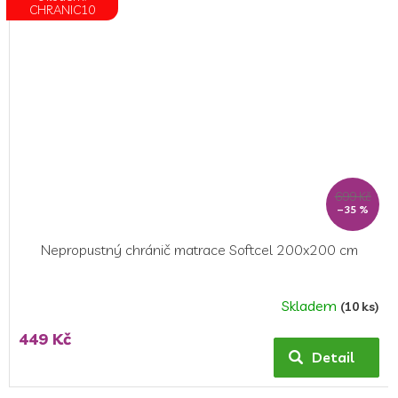
hvězdiček.
CHRANIC10
699 Kč
–35 %
Nepropustný chránič matrace Softcel 200x200 cm
Skladem
(10 ks)
Průměrné
hodnocení
449 Kč
produktu
Detail
je
5,0