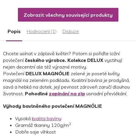
z
5
Zobrazit všechny související produkty
hvězdiček.
Popis
Hodnocení (1)
Diskuze
Chcete usínat v záplavě květin? Potom si pořiďte ložní
povlečení
českého výrobce. Kolekce DELUX
vystihují
nejen decentní ale též výrazné motivy.
Povlečení
DELUX
MAGNÓLIE
zelené je poseté květy
magnólií na zeleném podkladu. Kvalitní bavlna je prodyšná,
savá a hebká na dotek, její pevnost zároveň zaručí dlouhou
životnost.
Pohodlné
zapínání na zip
usnadní převlékání.
Výhody bavlněného povlečení MAGNÓLIE
Vysoká
kvalita bavlny
2
Gramáž tkaniny 120g/m
Dobře saje vlhkost