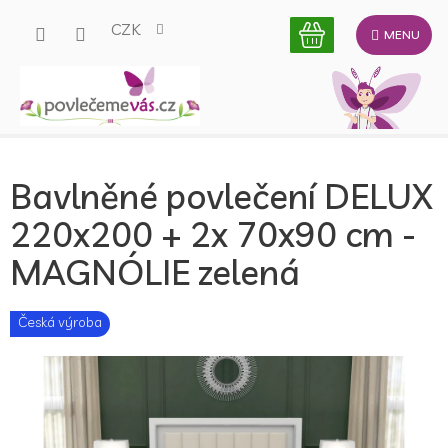
Přejít
CZK
na
obsah
Bavlněné povlečení DELUX
220x200 + 2x 70x90 cm -
MAGNÓLIE zelená
Česká výroba