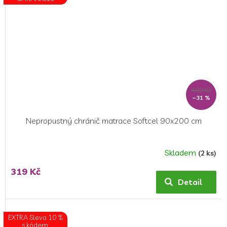
469 Kč
–31 %
Nepropustný chránič matrace Softcel 90x200 cm
Skladem
(2 ks)
Průměrné
hodnocení
319 Kč
produktu
Detail
je
5,0
z
EXTRA Sleva 10 %
5
s kódem: