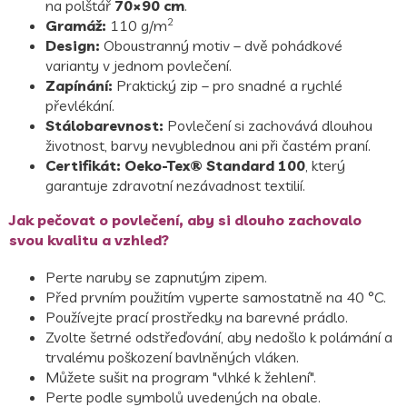
na polštář
70×90 cm
.
2
Gramáž:
110 g/m
Design:
Oboustranný motiv – dvě pohádkové
varianty v jednom povlečení.
Zapínání:
Praktický zip – pro snadné a rychlé
převlékání.
Stálobarevnost:
Povlečení si zachovává dlouhou
životnost, barvy nevyblednou ani při častém praní.
Certifikát:
Oeko-Tex® Standard 100
, který
garantuje zdravotní nezávadnost textilií.
Jak pečovat o povlečení, aby si dlouho zachovalo
svou kvalitu a vzhled?
Perte naruby se zapnutým zipem.
Před prvním použitím vyperte samostatně na 40 °C.
Používejte prací prostředky na barevné prádlo.
Zvolte šetrné odstřeďování, aby nedošlo k polámání a
trvalému poškození bavlněných vláken.
Můžete sušit na program "vlhké k žehlení".
Perte podle symbolů uvedených na obale.