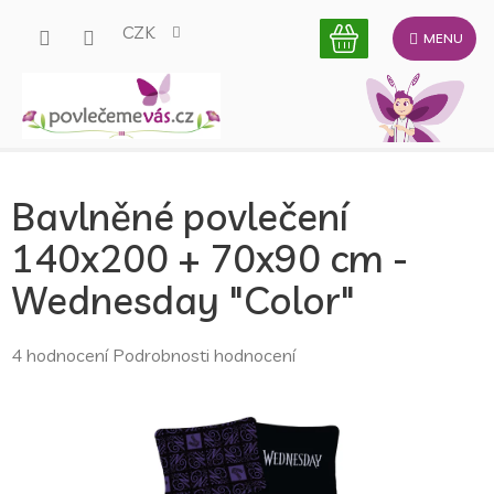
Přejít
CZK
na
obsah
Bavlněné povlečení
140x200 + 70x90 cm -
Wednesday "Color"
Průměrné
4 hodnocení
Podrobnosti hodnocení
hodnocení
produktu
je
5,0
z