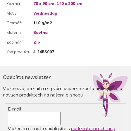
Rozměr
:
70 x 90 cm
,
140 x 200 cm
Motiv
:
Wednesday
Gramáž
:
110 g/m2
Materiál
:
Bavlna
Zapínání
:
Zip
Kód produktu
J-24BS007
Z
á
Odebírat newsletter
p
a
Vložte svůj e-mail a my vám budeme zasílat informace o
t
nových produktech na našem e-shopu.
í
E-mail
Vložením e-mailu souhlasíte s
podmínkami ochrany