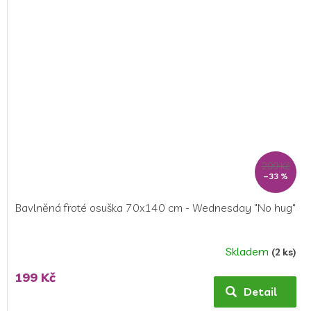
5
hvězdiček.
299 Kč
–33 %
Bavlněná froté osuška 70x140 cm - Wednesday "No hug"
Skladem
(2 ks)
199 Kč
Detail