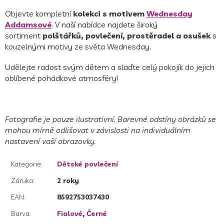
Objevte kompletní
kolekci s motivem
Wednesday
Addamsové
. V naší nabídce najdete široký
sortiment
polštářků, povlečení, prostěradel a osušek
s
kouzelnými motivy ze světa Wednesday.
Udělejte radost svým dětem a slaďte celý pokojík do jejich
oblíbené pohádkové atmosféry!
Fotografie je pouze ilustrativní. Barevné odstíny obrázků se
mohou mírně odlišovat v závislosti na individuálním
nastavení vaší obrazovky.
Kategorie
:
Dětské povlečení
Záruka
:
2 roky
EAN
:
8592753037430
Barva
:
Fialové
,
Černé