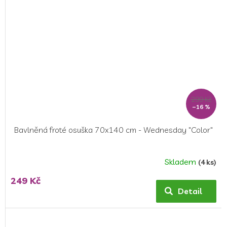
299 Kč
–16 %
Bavlněná froté osuška 70x140 cm - Wednesday "Color"
Skladem
(4 ks)
Průměrné
hodnocení
249 Kč
produktu
Detail
je
5,0
z