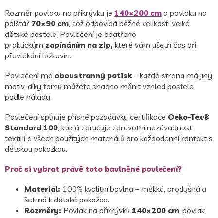
Rozměr povlaku na přikrývku je
140×200 cm
a povlaku na
polštář
70×90 cm
, což odpovídá běžné velikosti velké
dětské postele. Povlečení je opatřeno
praktickým
zapínáním na zip,
které vám ušetří čas při
převlékání lůžkovin.
Povlečení má
oboustranný potisk
– každá strana má jiný
motiv, díky tomu můžete snadno měnit vzhled postele
podle nálady.
Povlečení splňuje přísné požadavky certifikace
Oeko-Tex®
Standard 100
, která zaručuje zdravotní nezávadnost
textilií a všech použitých materiálů pro každodenní kontakt s
dětskou pokožkou.
Proč si vybrat právě toto bavlněné povlečení?
Materiál:
100% kvalitní bavlna – měkká, prodyšná a
šetrná k dětské pokožce.
Rozměry:
Povlak na přikrývku
140×200 cm
, povlak