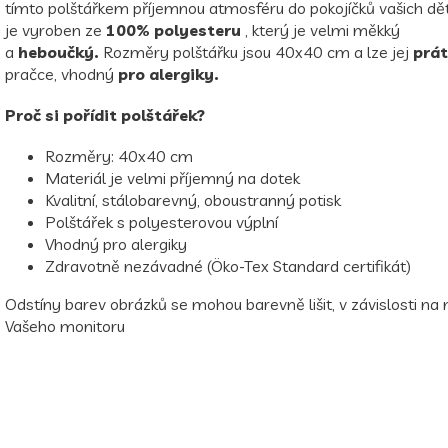
tímto polštářkem příjemnou atmosféru do pokojíčků vašich dět
je vyroben ze
100% polyesteru
, který je velmi měkký
a
heboučký.
Rozměry polštářku jsou 40x40 cm a lze jej
prát
pračce, vhodný
pro alergiky.
Proč si pořídit polštářek?
Rozměry: 40x40 cm
Materiál je velmi příjemný na dotek
Kvalitní, stálobarevný, oboustranný potisk
Polštářek s polyesterovou výplní
Vhodný pro alergiky
Zdravotně nezávadné (Öko-Tex Standard certifikát)
Odstíny barev obrázků se mohou barevně lišit, v závislosti na
Vašeho monitoru