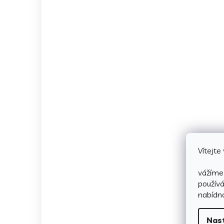
Vítejt
vážíme 
použív
nabídno
Nas