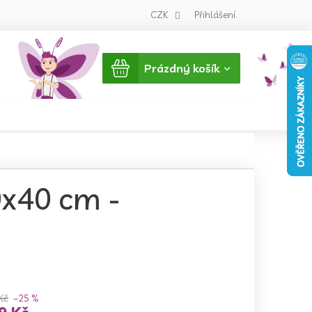
CZK
Přihlášení
Nákupní
Prázdný košík
košík
0x40 cm -
Kč
–25 %