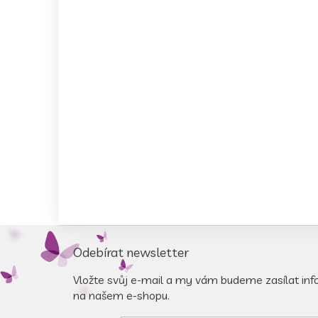
Z
á
Odebírat newsletter
p
a
Vložte svůj e-mail a my vám budeme zasílat in
t
na našem e-shopu.
í