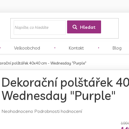
z
Hledat
Velkoobchod
Kontakt
Blog
orační polštářek 40x40 cm - Wednesday "Purple"
Dekorační polštářek 4
Wednesday "Purple"
Průměrné
Neohodnoceno
Podrobnosti hodnocení
hodnocení
produktu
199 