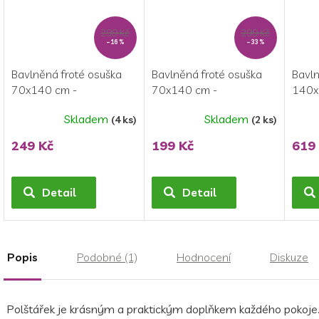
299 Kč
299 Kč
–16 %
–33 %
Bavlněná froté osuška
Bavlněná froté osuška
Bavln
70x140 cm -
70x140 cm -
140x
Wednesday "Color"
Wednesday "No hug"
Wedn
Skladem
Skladem
(4 ks)
(2 ks)
Průměrné
Prům
hodnocení
hodn
249 Kč
199 Kč
619
produktu
produ
je
je
5,0
5,0
Detail
Detail
z
z
5
5
hvězdiček.
hvězd
Popis
Podobné (1)
Hodnocení
Diskuze
Polštářek je krásným a praktickým doplňkem každého pokoje