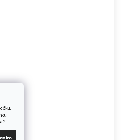
áčku,
nku
te?
lasím