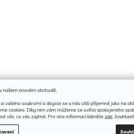
e v našem snovém obchodě,
si vašeho soukromí a abyste se u nás cítili příjemně jako na obl
áme cookies.
Díky nim vám můžeme ze světa spokojeného spá
ut vše, co vás zajímá. Pro v
íce informací klikněte
zde
. Souhlasí
tavení
Souh