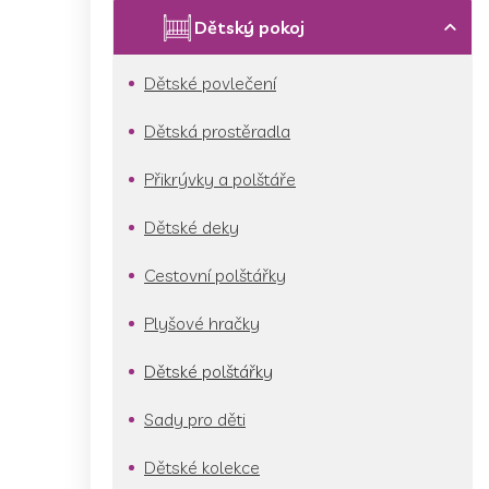
p
a
Dětský pokoj
n
e
Dětské povlečení
l
Dětská prostěradla
Přikrývky a polštáře
Dětské deky
Cestovní polštářky
Plyšové hračky
Dětské polštářky
Sady pro děti
Dětské kolekce