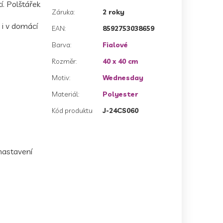
í. Polštářek
Záruka
:
2 roky
i v domácí
EAN
:
8592753038659
Barva
:
Fialové
Rozměr
:
40 x 40 cm
Motiv
:
Wednesday
Materiál
:
Polyester
Kód produktu
J-24CS060
 nastavení