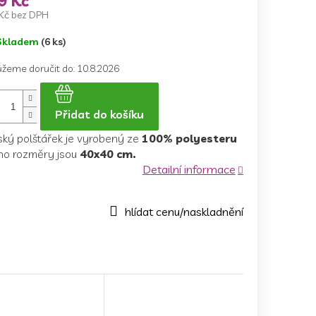
9 Kč
Kč bez DPH
ná
Skladem
(6 ks)
a:
žeme doručit do:
10.8.2026
Přidat do košíku
ský polštářek je vyrobený ze
100% polyesteru
eho rozměry jsou
40x40 cm.
Detailní informace