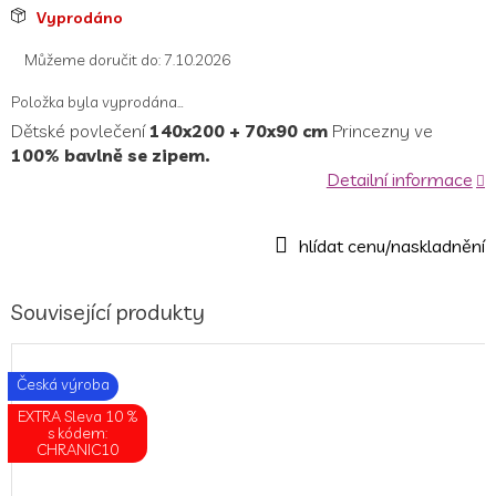
Měrná
Vyprodáno
cena:
Můžeme doručit do:
7.10.2026
Položka byla vyprodána…
Dětské povlečení
140x200 + 70x90 cm
Princezny ve
100% bavlně se zipem.
Detailní informace
Související produkty
Česká výroba
EXTRA Sleva 10 %
s kódem:
CHRANIC10