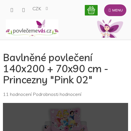
Přejít
CZK
na
obsah
Bavlněné povlečení
140x200 + 70x90 cm -
Princezny "Pink 02"
Průměrné
11 hodnocení
Podrobnosti hodnocení
hodnocení
produktu
je
4,6
z