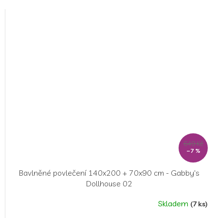
649 Kč
–7 %
Bavlněné povlečení 140x200 + 70x90 cm - Gabby's
Dollhouse 02
Skladem
(7 ks)
Průměrné
hodnocení