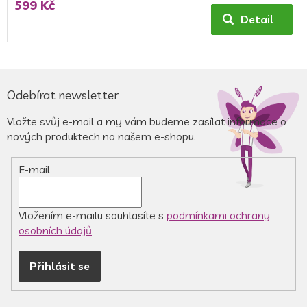
599 Kč
produktu
Detail
je
5,0
z
5
Z
hvězdiček.
á
Odebírat newsletter
p
a
Vložte svůj e-mail a my vám budeme zasílat informace o
t
nových produktech na našem e-shopu.
í
E-mail
Vložením e-mailu souhlasíte s
podmínkami ochrany
osobních údajů
Přihlásit se