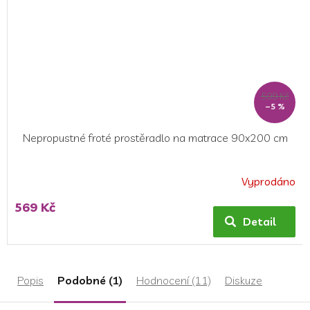
599 Kč
–5 %
Nepropustné froté prostěradlo na matrace 90x200 cm
Vyprodáno
Průměrné
hodnocení
569 Kč
produktu
Detail
je
5,0
z
5
Popis
Podobné (1)
Hodnocení (11)
Diskuze
hvězdiček.