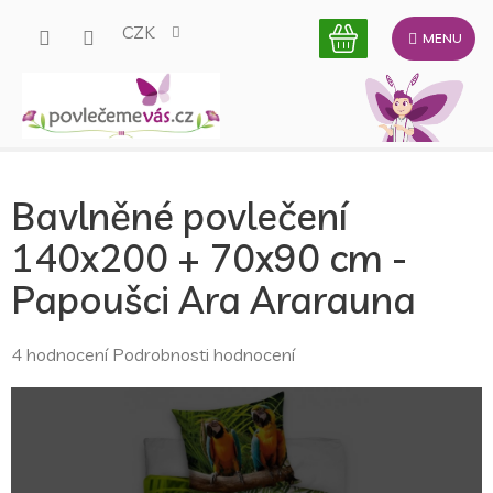
Přejít
CZK
na
obsah
Bavlněné povlečení
140x200 + 70x90 cm -
Papoušci Ara Ararauna
Průměrné
4 hodnocení
Podrobnosti hodnocení
hodnocení
produktu
je
5,0
z