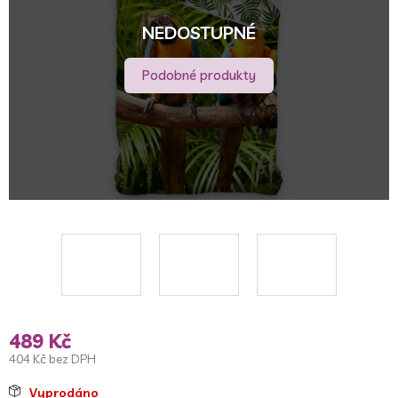
5
hvězdiček.
NEDOSTUPNÉ
Podobné produkty
489 Kč
404 Kč bez DPH
Měrná
Vyprodáno