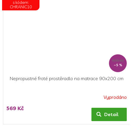
s kódem:
CHRANIC10
599 Kč
–5 %
Nepropustné froté prostěradlo na matrace 90x200 cm
Vyprodáno
Průměrné
hodnocení
569 Kč
produktu
Detail
je
5,0
z