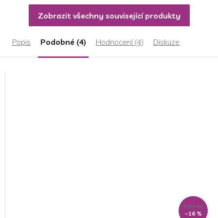
5
Zobrazit všechny související produkty
hvězdiček.
Popis
Podobné (4)
Hodnocení (4)
Diskuze
539 Kč
–16 %