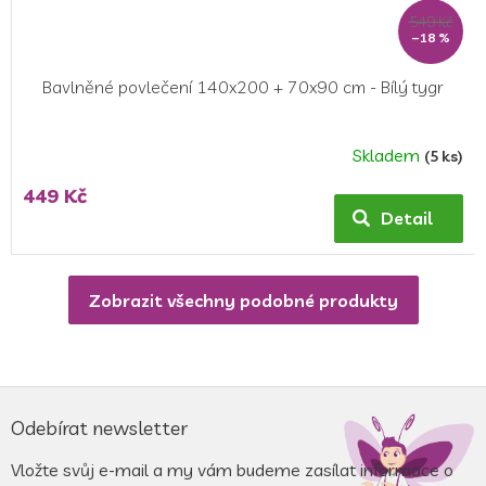
549 Kč
–18 %
Bavlněné povlečení 140x200 + 70x90 cm - Bílý tygr
Skladem
(5 ks)
Průměrné
hodnocení
449 Kč
produktu
Detail
je
4,5
z
Zobrazit všechny podobné produkty
5
hvězdiček.
Z
á
Odebírat newsletter
p
a
Vložte svůj e-mail a my vám budeme zasílat informace o