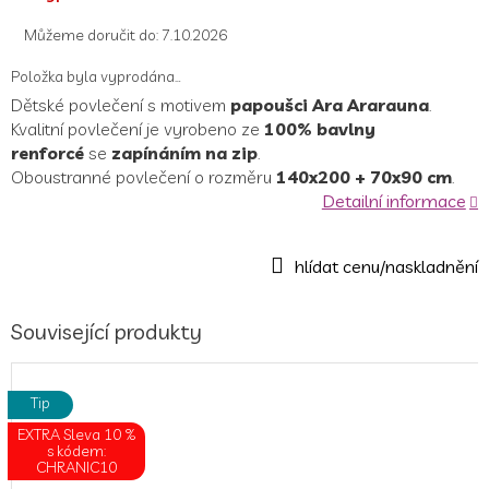
cena:
Můžeme doručit do:
7.10.2026
Položka byla vyprodána…
Dětské povlečení s motivem
papoušci Ara Ararauna
.
Kvalitní povlečení je vyrobeno ze
100% bavlny
renforcé
se
zapínáním na zip
.
Oboustranné povlečení o rozměru
140x200 + 70x90 cm
.
Detailní informace
Související produkty
Tip
EXTRA Sleva 10 %
s kódem:
CHRANIC10