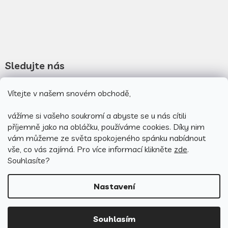
Sledujte nás
Vítejte v našem snovém obchodě,
Novinky na facebooku
Novinky na instagramu
vážíme si vašeho soukromí a abyste se u nás cítili
příjemně jako na obláčku, používáme cookies.
Díky nim
vám můžeme ze světa spokojeného spánku nabídnout
vše, co vás zajímá. Pro v
íce informací klikněte
zde
.
Souhlasíte?
Nastavení
Vytvořil Shoptet
Souhlasím