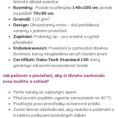
šetrná k dětské pokožce.
Rozměry:
Povlak na přikrývku
140×200 cm
, povlak
na polštář
70×90 cm
.
2
Gramáž:
110 g/m
Design:
Oboustranný motiv – dvě pohádkové
varianty v jednom povlečení.
Zapínání:
Praktický zip – pro snadné a rychlé
převlékání.
Stálobarevnost:
Povlečení si zachovává dlouhou
životnost, barvy nevyblednou ani při častém praní.
Certifikát:
Oeko-Tex® Standard 100
, který
garantuje zdravotní nezávadnost textilií.
Jak pečovat o povlečení, aby si dlouho zachovalo
svou kvalitu a vzhled?
Perte naruby se zapnutým zipem.
Před prvním použitím vyperte samostatně na 40 °C.
Používejte prací prostředky na barevné prádlo.
Zvolte šetrné odstřeďování, aby nedošlo k polámání a
trvalému poškození bavlněných vláken.