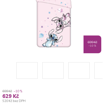
5
hvězdiček.
699 Kč
–10 %
699 Kč
–10 %
629 Kč
520 Kč bez DPH