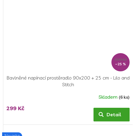
399 Kč
–25 %
Bavlněné napínací prostěradlo 90x200 + 25 cm - Lilo and
Stitch
Skladem
(6 ks)
Průměrné
hodnocení
299 Kč
produktu
Detail
je
5,0
z
Novinka