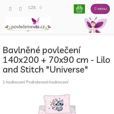
Přejít
CZK
na
obsah
Bavlněné povlečení
140x200 + 70x90 cm - Lilo
and Stitch "Universe"
Průměrné
1 hodnocení
Podrobnosti hodnocení
hodnocení
produktu
je
5,0
z