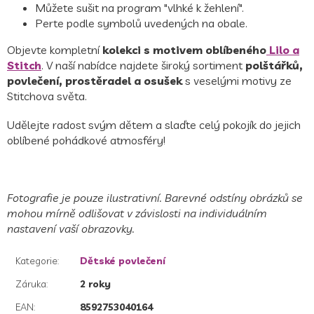
Můžete sušit na program "vlhké k žehlení".
Perte podle symbolů uvedených na obale.
Objevte kompletní
kolekci s motivem oblíbeného
Lilo a
Stitch
. V naší nabídce najdete široký sortiment
polštářků,
povlečení, prostěradel a osušek
s veselými motivy ze
Stitchova světa.
Udělejte radost svým dětem a slaďte celý pokojík do jejich
oblíbené pohádkové atmosféry!
Fotografie je pouze ilustrativní. Barevné odstíny obrázků se
mohou mírně odlišovat v závislosti na individuálním
nastavení vaší obrazovky.
Kategorie
:
Dětské povlečení
Záruka
:
2 roky
EAN
:
8592753040164