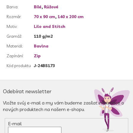
Barva
:
Bílé
,
Růžové
Rozměr
:
70 x 90 cm
,
140 x 200 cm
Motiv
:
Lilo and Stitch
Gramáž
:
110 g/m2
Materiál
:
Bavlna
Zapínání
:
Zip
Kód produktu
J-24BS173
Z
á
Odebírat newsletter
p
a
Vložte svůj e-mail a my vám budeme zasílat informace o
t
nových produktech na našem e-shopu.
í
E-mail