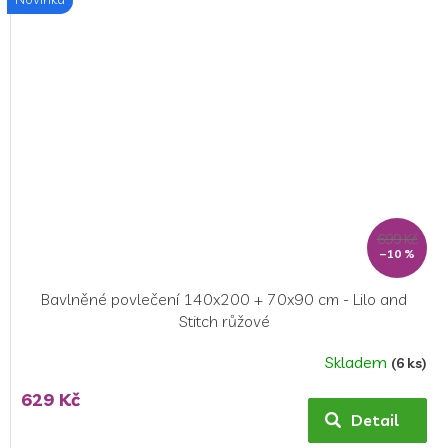
5
hvězdiček.
699 Kč
–10 %
Bavlněné povlečení 140x200 + 70x90 cm - Lilo and
Stitch růžové
Skladem
(6 ks)
629 Kč
Detail