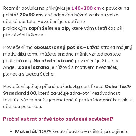
Rozměr povlaku na přikrývku je
140×200 cm
a povlaku na
polštář
70×90 cm
, což odpovídá běžné velikosti velké
dětské postele. Povlečení je opatřeno
praktickým
zapínáním na zip,
které vám ušetří čas při
převlékání lůžkovin.
Povlečení má
oboustranný potisk
– každá strana má jiný
motiv, díky tomu můžete snadno měnit vzhled postele
podle nálady.
Na přední straně
povlečení je Stitch a
Angel.
Zadní strana
je růžová s motivem hvězdiček,
planet a siluetou Stiche.
Povlečení splňuje přísné požadavky certifikace
Oeko-Tex®
Standard 100
, která zaručuje zdravotní nezávadnost
textilií a všech použitých materiálů pro každodenní kontakt s
dětskou pokožkou.
Proč si vybrat právě toto bavlněné povlečení?
Materiál:
100% kvalitní bavlna – měkká, prodyšná a