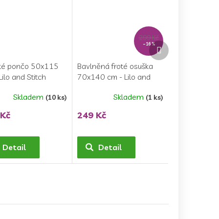
299 Kč
Další
–16 %
produkt
ké pončo 50x115
Bavlněná froté osuška
Lilo and Stitch
70x140 cm - Lilo and
Stitch
Skladem
Skladem
(10 ks)
(1 ks)
 Kč
249 Kč
Detail
Detail