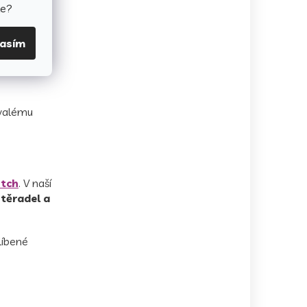
te?
valitu a
lasím
rvalému
itch
. V naší
stěradel a
líbené