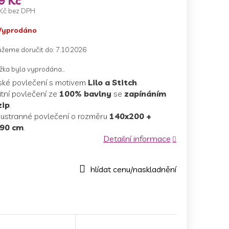
9 Kč
Kč bez DPH
ná
Vyprodáno
a:
žeme doručit do:
7.10.2026
žka byla vyprodána…
ské povlečení s motivem
Lilo a Stitch
.
itní povlečení ze
100% bavlny
se
zapínáním
zip
.
ustranné povlečení o rozměru
140x200 +
90 cm
.
Detailní informace