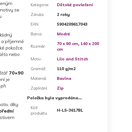
íbeným
Kategorie
:
Dětské povlečení
 motivy se
Záruka
:
2 roky
u
EAN
:
5904209617043
Barva
:
Modré
 klidný
 a příjemné
70 x 90 cm
,
140 x 200
Rozměr
:
ské pokožce.
cm
 léto nebo
Motiv
:
Lilo and Stitch
Gramáž
:
110 g/m2
štář
70×90
Materiál
:
Bavlna
ní je
při
Zapínání
:
Zip
Položka byla vyprodána…
tiv, díky
Kód
H-LS-3617BL
přední
produktu
motivem