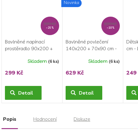
Novinka
399 Kč
699 Kč
–25 %
–10 %
Bavlněné napínací
Bavlněné povlečení
Děts
prostěradlo 90x200 +
140x200 + 70x90 cm -
cm - 
25 cm - Lilo and Stitch
Lilo and Stitch růžové
Skladem
Skladem
(6 ks)
(6 ks)
Průměrné
hodnocení
299 Kč
629 Kč
249
produktu
je
5,0
Detail
Detail
z
5
hvězdiček.
Popis
Hodnocení
Diskuze