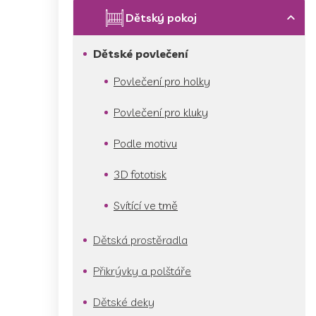
p
a
Dětský pokoj
n
e
Dětské povlečení
l
Povlečení pro holky
Povlečení pro kluky
Podle motivu
3D fototisk
Svítící ve tmě
Dětská prostěradla
Přikrývky a polštáře
Dětské deky