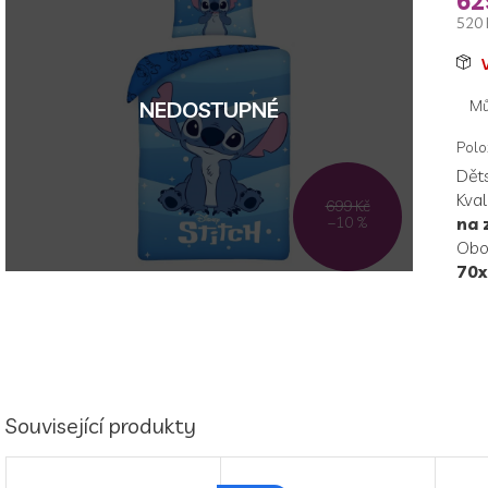
62
je
520 
0,0
z
Měr
5
cen
hvězdiček.
Mů
NEDOSTUPNÉ
Polo
Dět
Kval
699 Kč
–10 %
na 
Obo
70x
Související produkty