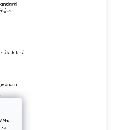
tandard
žitých
rná k dětské
v jednom
.
nost, barvy
e zdravotní
áčku,
nku