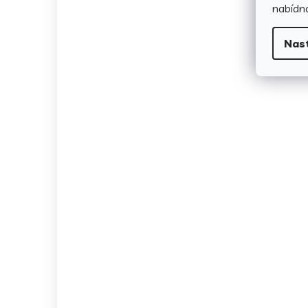
nabídno
Nas