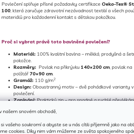
Povlečení splňuje přísné požadavky certifikace
Oeko-Tex® S
100
, která zaručuje zdravotní nezávadnost textilií a všech pou
materiálů pro každodenní kontakt s dětskou pokožkou.
Proč si vybrat právě toto bavlněné povlečení?
Materiál:
100% kvalitní bavlna – měkká, prodyšná a šet
pokožce.
Rozměry:
Povlak na přikrývku
140×200 cm
, povlak na
polštář
70×90 cm
.
2
Gramáž:
110 g/m
Design:
Oboustranný motiv – dvě pohádkové varianty 
povlečení.
Zapínání:
Praktický zip – pro snadné a rychlé převlékání
Stálobarevnost:
Povlečení si zachovává dlouhou život
e v našem snovém obchodě,
nevyblednou ani při častém praní.
Certifikát:
Oeko-Tex® Standard 100
, který garantuj
si vašeho soukromí a abyste se u nás cítili příjemně jako na obl
nezávadnost textilií.
áme cookies.
Díky nim vám můžeme ze světa spokojeného spá