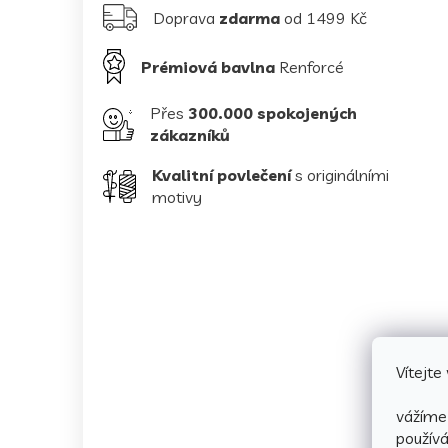
Doprava
zdarma
od 1499 Kč
Prémiová bavlna
Renforcé
Přes
300.000 spokojených
zákazníků
Kvalitní povlečení
s originálními
motivy
Vítejt
vážíme 
použív