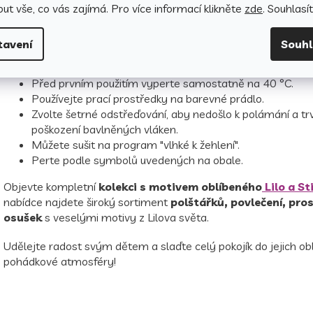
ut vše, co vás zajímá. Pro v
íce informací klikněte
zde
. Souhlasí
Jak pečovat o povlečení, aby si dlouho zachovalo svou k
vzhled?
tavení
Souh
Perte naruby se zapnutým zipem.
Před prvním použitím vyperte samostatně na 40 °C.
Používejte prací prostředky na barevné prádlo.
Zvolte šetrné odstřeďování, aby nedošlo k polámání a t
poškození bavlněných vláken.
Můžete sušit na program "vlhké k žehlení".
Perte podle symbolů uvedených na obale.
Objevte kompletní
kolekci s motivem oblíbeného
Lilo a St
nabídce najdete široký sortiment
polštářků, povlečení, pro
osušek
s veselými motivy z Lilova světa.
Udělejte radost svým dětem a slaďte celý pokojík do jejich ob
pohádkové atmosféry!