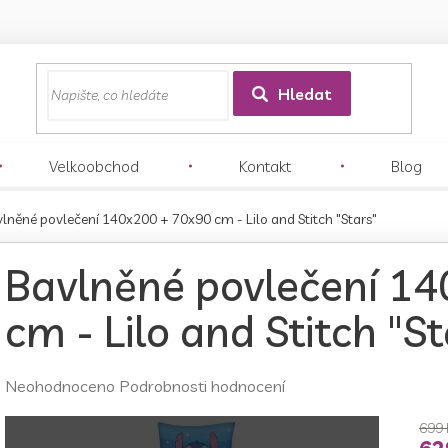
z
Hledat
Velkoobchod
Kontakt
Blog
lněné povlečení 140x200 + 70x90 cm - Lilo and Stitch "Stars"
Bavlněné povlečení 1
cm - Lilo and Stitch "St
Průměrné
Neohodnoceno
Podrobnosti hodnocení
hodnocení
produktu
699 