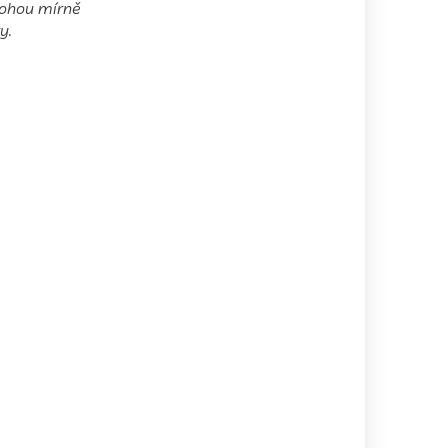
 mohou mírně
y.