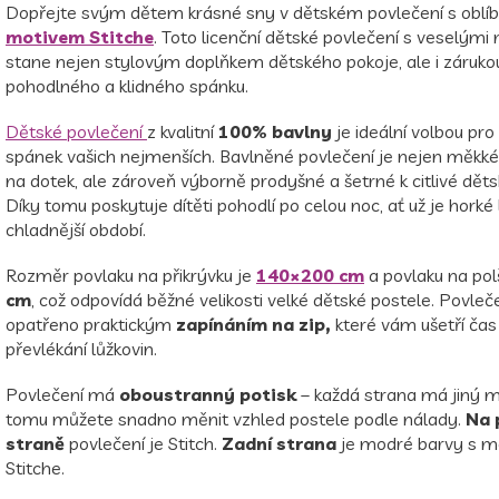
Dopřejte svým dětem krásné sny v dětském povlečení s obl
motivem Stitche
. Toto licenční dětské povlečení s veselými
stane nejen stylovým doplňkem dětského pokoje, ale i záruko
pohodlného a klidného spánku.
Dětské povlečení
z kvalitní
100% bavlny
je ideální volbou pro
spánek vašich nejmenších. Bavlněné povlečení je nejen měkké
na dotek, ale zároveň výborně prodyšné a šetrné k citlivé dět
Díky tomu poskytuje dítěti pohodlí po celou noc, ať už je horké
chladnější období.
Rozměr povlaku na přikrývku je
140×200 cm
a povlaku na pol
cm
, což odpovídá běžné velikosti velké dětské postele. Povleče
opatřeno praktickým
zapínáním na zip,
které vám ušetří čas 
převlékání lůžkovin.
Povlečení má
oboustranný potisk
– každá strana má jiný mo
tomu můžete snadno měnit vzhled postele podle nálady.
Na 
straně
povlečení je Stitch.
Zadní strana
je modré barvy s 
Stitche.