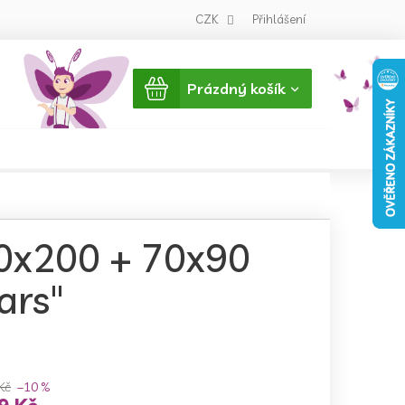
CZK
Přihlášení
Nákupní
Prázdný košík
košík
40x200 + 70x90
ars"
Kč
–10 %