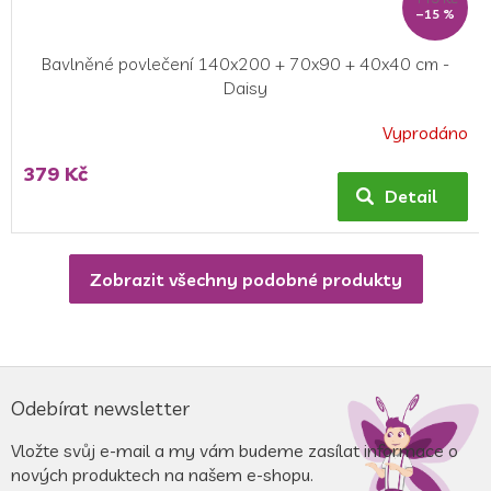
–15 %
Bavlněné povlečení 140x200 + 70x90 + 40x40 cm -
Daisy
Vyprodáno
Průměrné
hodnocení
379 Kč
produktu
Detail
je
5,0
z
Zobrazit všechny podobné produkty
5
hvězdiček.
Z
á
Odebírat newsletter
p
a
Vložte svůj e-mail a my vám budeme zasílat informace o
t
nových produktech na našem e-shopu.