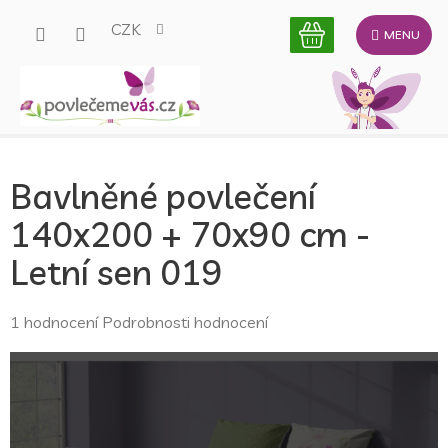
Přejít
CZK
na
obsah
Bavlněné povlečení
140x200 + 70x90 cm -
Letní sen 019
Průměrné
1 hodnocení
Podrobnosti hodnocení
hodnocení
produktu
je
5,0
z