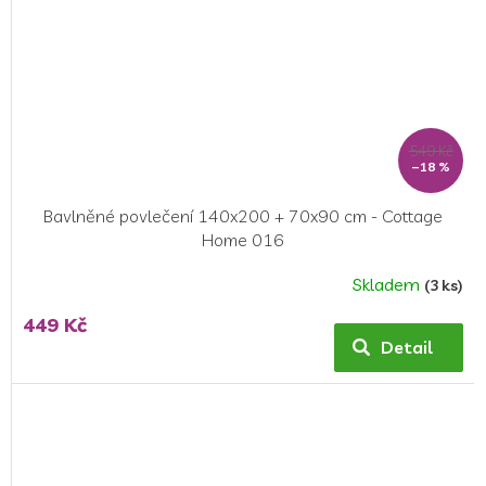
549 Kč
–18 %
Bavlněné povlečení 140x200 + 70x90 cm - Cottage
Home 016
Skladem
(3 ks)
Průměrné
hodnocení
449 Kč
produktu
Detail
je
5,0
z
5
hvězdiček.