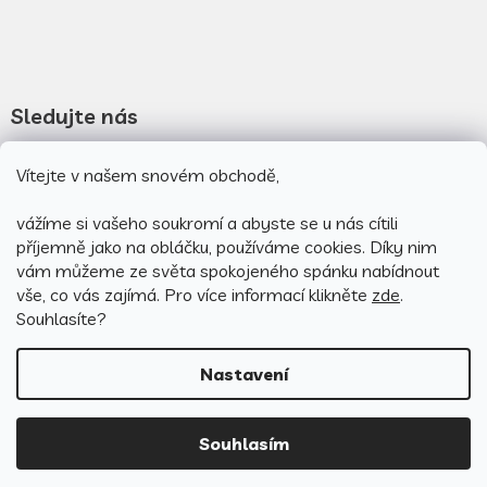
Sledujte nás
Vítejte v našem snovém obchodě,
Novinky na facebooku
Novinky na instagramu
vážíme si vašeho soukromí a abyste se u nás cítili
příjemně jako na obláčku, používáme cookies.
Díky nim
vám můžeme ze světa spokojeného spánku nabídnout
vše, co vás zajímá. Pro v
íce informací klikněte
zde
.
Souhlasíte?
Nastavení
Vytvořil Shoptet
Souhlasím
Copyright 2026
PovlečemeVás.cz
. Všechna práva vyhrazena.