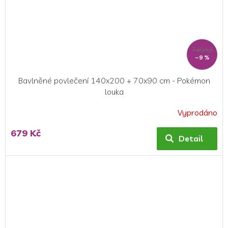
749 Kč
–9 %
Bavlněné povlečení 140x200 + 70x90 cm - Pokémon
louka
Vyprodáno
Průměrné
hodnocení
679 Kč
produktu
Detail
je
5,0
z
5
hvězdiček.