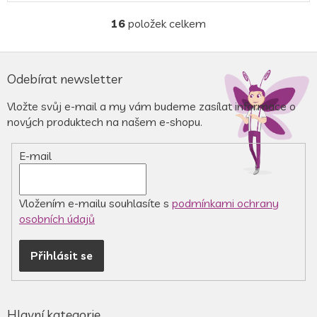
16
položek celkem
O
v
l
Z
á
á
Odebírat newsletter
d
p
a
a
Vložte svůj e-mail a my vám budeme zasílat informace o
c
t
nových produktech na našem e-shopu.
í
í
p
r
E-mail
v
k
y
v
Vložením e-mailu souhlasíte s
podmínkami ochrany
ý
osobních údajů
p
i
Přihlásit se
s
u
Hlavní kategorie