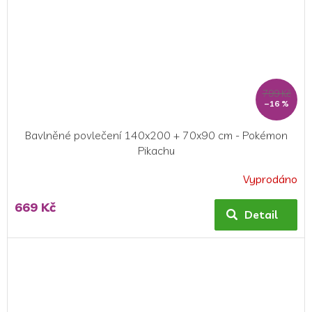
799 Kč
–16 %
Bavlněné povlečení 140x200 + 70x90 cm - Pokémon
Pikachu
Vyprodáno
Průměrné
hodnocení
669 Kč
produktu
Detail
je
5,0
z
5
hvězdiček.