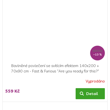
hvězdiček.
649 Kč
–13 %
Bavlněné povlečení se svítícím efektem 140x200 +
70x90 cm - Fast & Furious "Are you ready for this?"
Vyprodáno
Průměrné
hodnocení
559 Kč
produktu
Detail
je
4,0
z