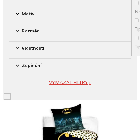
No
Motiv
Ti
Rozměr
Ti
Vlastnosti
Zapínání
VYMAZAT FILTRY
V
ý
p
i
s
p