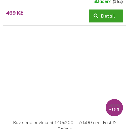
Skladem
(1 ks)
469 Kč
Detail
669 Kč
–16 %
Bavlněné povlečení 140x200 + 70x90 cm - Fast &
Furious