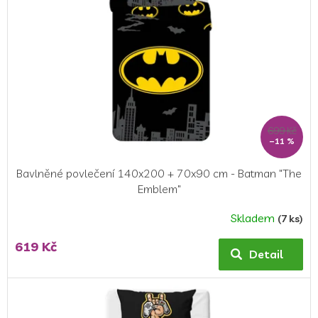
699 Kč
–11 %
Bavlněné povlečení 140x200 + 70x90 cm - Batman "The
Emblem"
Skladem
(7 ks)
Průměrné
hodnocení
619 Kč
produktu
Detail
je
4,0
z
5