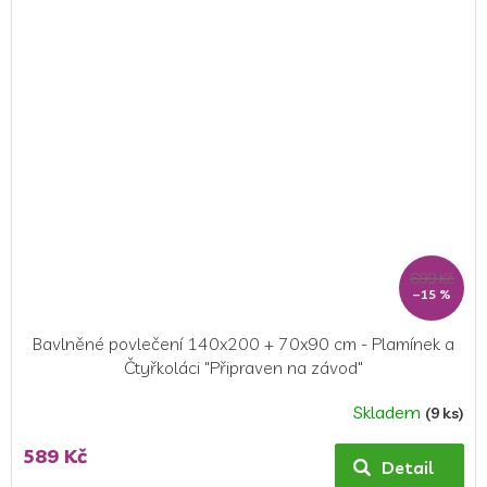
z
5
hvězdiček.
699 Kč
–15 %
Bavlněné povlečení 140x200 + 70x90 cm - Plamínek a
Čtyřkoláci "Připraven na závod"
Skladem
(9 ks)
589 Kč
Detail