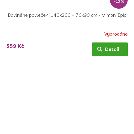
–13 %
Bavlněné povlečení 140x200 + 70x90 cm - Mimoni Epic
Vyprodáno
Průměrné
hodnocení
559 Kč
produktu
Detail
je
5,0
z
5
hvězdiček.