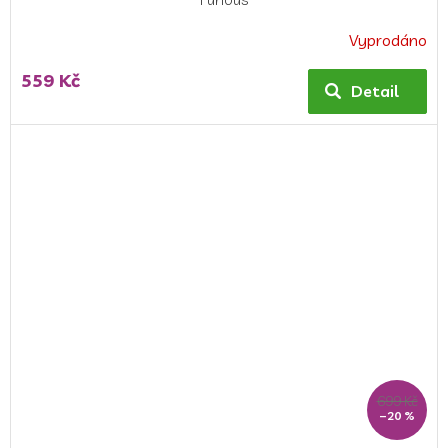
Vyprodáno
559 Kč
Detail
699 Kč
–20 %