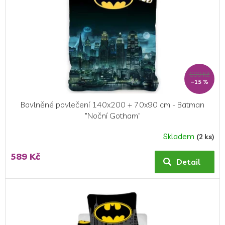
r
o
d
u
k
t
ů
699 Kč
–15 %
Bavlněné povlečení 140x200 + 70x90 cm - Batman
"Noční Gotham"
Skladem
(2 ks)
589 Kč
Detail