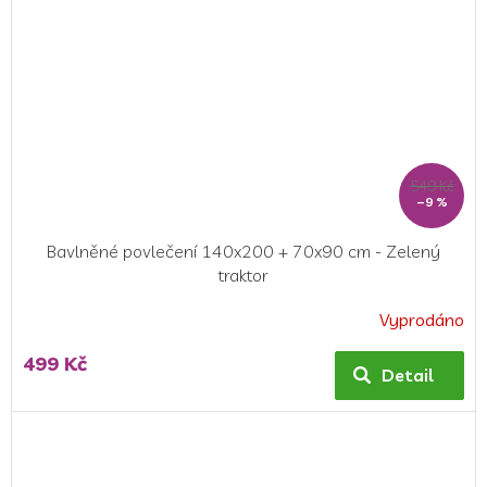
549 Kč
–9 %
Bavlněné povlečení 140x200 + 70x90 cm - Zelený
traktor
Vyprodáno
Průměrné
hodnocení
499 Kč
produktu
Detail
je
5,0
z
5