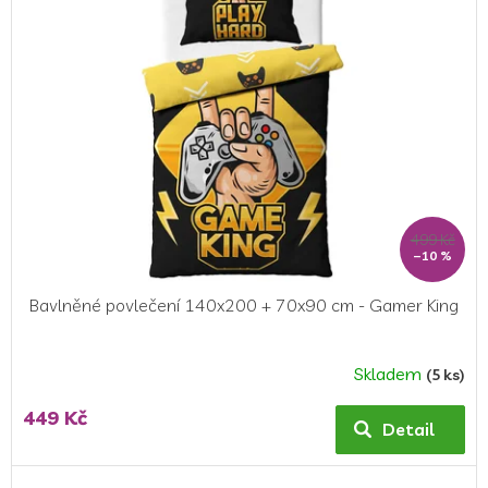
hvězdiček.
499 Kč
–10 %
Bavlněné povlečení 140x200 + 70x90 cm - Gamer King
Skladem
(5 ks)
Průměrné
hodnocení
449 Kč
produktu
Detail
je
5,0