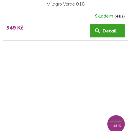
Milagro Verde 018
Skladem
(4 ks)
549 Kč
Detail
649 Kč
–15 %