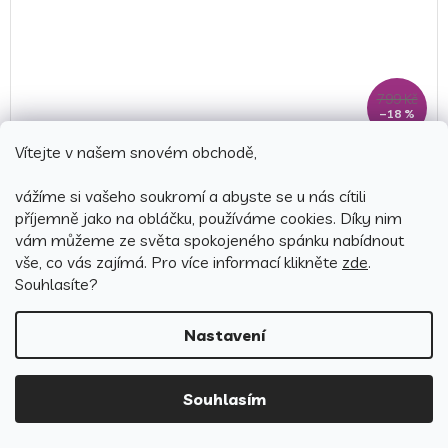
799 Kč
–18 %
Vítejte v našem snovém obchodě,
Bavlněné povlečení DELUX 140x200 + 70x90 cm - AURA
béžová
vážíme si vašeho soukromí a abyste se u nás cítili
příjemně jako na obláčku, používáme cookies.
Díky nim
Skladem
(1 ks)
vám můžeme ze světa spokojeného spánku nabídnout
649 Kč
vše, co vás zajímá. Pro v
íce informací klikněte
zde
.
Detail
Souhlasíte?
Nastavení
Česká výroba
Souhlasím