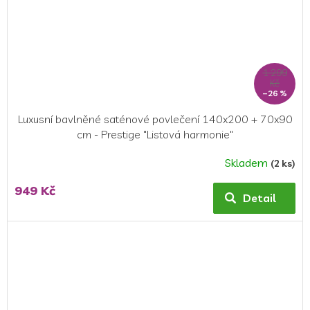
1 299
Kč
–26 %
Luxusní bavlněné saténové povlečení 140x200 + 70x90
cm - Prestige "Listová harmonie"
Skladem
(2 ks)
949 Kč
Detail