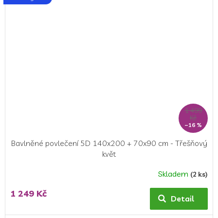
1 499
Kč
–16 %
Bavlněné povlečení 5D 140x200 + 70x90 cm - Třešňový
květ
Skladem
(2 ks)
1 249 Kč
Detail