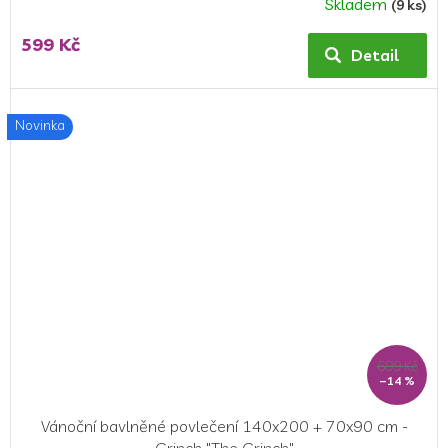
Skladem
(9 ks)
599 Kč
Detail
Novinka
699 Kč
–14 %
Vánoční bavlněné povlečení 140x200 + 70x90 cm -
Grinch "The Grinch"