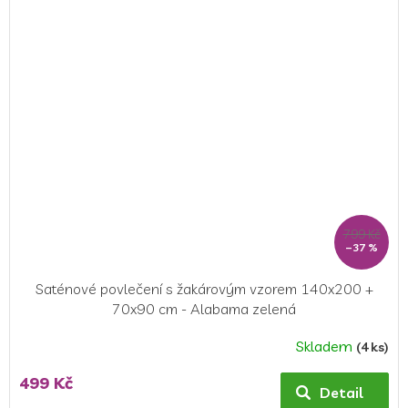
z
5
hvězdiček.
799 Kč
–37 %
Saténové povlečení s žakárovým vzorem 140x200 +
70x90 cm - Alabama zelená
Skladem
(4 ks)
499 Kč
Detail