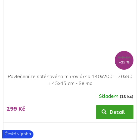
399 Kč
–25 %
Povlečení ze saténového mikrovlákna 140x200 + 70x90
+ 45x45 cm - Selma
Skladem
(10 ks)
299 Kč
Detail
Česká výroba