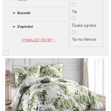
Tip
Rozměr
Česká výroba
Zapínání
Tip na Vánoce
VYMAZAT FILTRY
V
ý
p
i
s
p
r
o
d
u