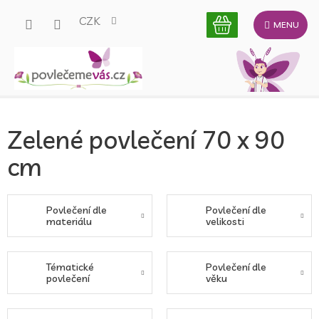
Přejít
CZK
na
obsah
Zelené povlečení 70 x 90
cm
Povlečení dle
Povlečení dle
materiálu
velikosti
Tématické
Povlečení dle
povlečení
věku