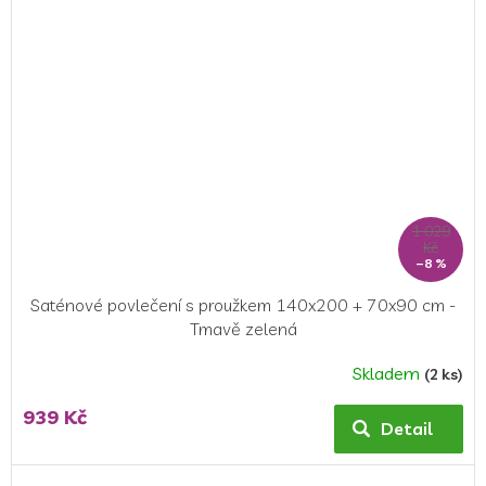
1 029
Kč
–8 %
Saténové povlečení s proužkem 140x200 + 70x90 cm -
Tmavě zelená
Skladem
(2 ks)
Průměrné
hodnocení
939 Kč
produktu
Detail
je
5,0