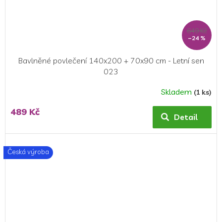
649 Kč
–24 %
Bavlněné povlečení 140x200 + 70x90 cm - Letní sen
023
Skladem
(1 ks)
489 Kč
Detail
Česká výroba