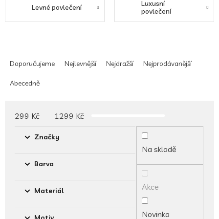
Luxusní
Levné povlečení
povlečení
Ř
a
Doporučujeme
Nejlevnější
Nejdražší
Nejprodávanější
z
e
Abecedně
n
í
p
299
Kč
1299
Kč
r
o
Značky
d
Na skladě
u
Barva
k
t
Akce
ů
Materiál
Novinka
Motiv