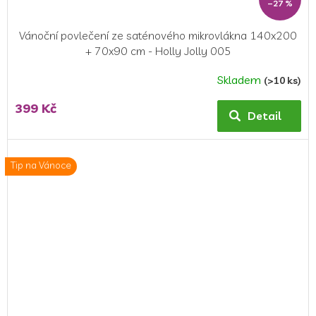
–27 %
Vánoční povlečení ze saténového mikrovlákna 140x200
+ 70x90 cm - Holly Jolly 005
Skladem
(>10 ks)
399 Kč
Detail
Tip na Vánoce