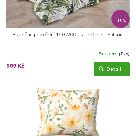
k
t
ů
699 Kč
–15 %
Bavlněné povlečení 140x200 + 70x90 cm - Botanic
Skladem
(7 ks)
589 Kč
Detail