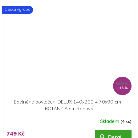
Česká výroba
899 Kč
–16 %
Bavlněné povlečení DELUX 140x200 + 70x90 cm -
BOTANICA smetanová
Skladem
(4 ks)
Průměrné
hodnocení
749 Kč
produktu
Detail