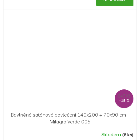
je
5,0
z
5
hvězdiček.
649 Kč
–15 %
Bavlněné saténové povlečení 140x200 + 70x90 cm -
Milagro Verde 005
Skladem
(6 ks)