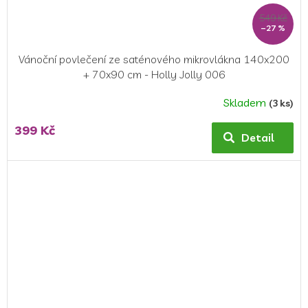
549 Kč
–27 %
Vánoční povlečení ze saténového mikrovlákna 140x200
+ 70x90 cm - Holly Jolly 006
Skladem
(3 ks)
399 Kč
Detail