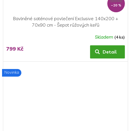
999 Kč
–20 %
Bavlněné saténové povlečení Exclusive 140x200 +
70x90 cm - Šepot růžových keřů
Skladem
(4 ks)
799 Kč
Detail
Novinka