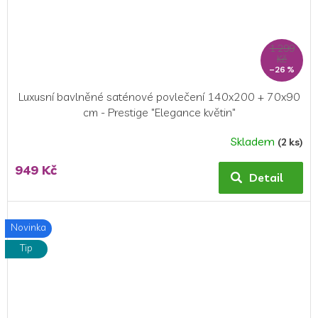
1 299
Kč
–26 %
Luxusní bavlněné saténové povlečení 140x200 + 70x90
cm - Prestige "Elegance květin"
Skladem
(2 ks)
949 Kč
Detail
Novinka
Tip